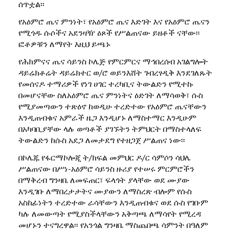
ሰጥቷል፡፡
የአዕምሮ ጤና ምንነት፣ የአዕምሮ ጤና እድገት እና የአዕምሮ ጤናን
የሚጎዱ ሱሶችና አደንዛዥ ዕጾች የሥልጠናው ይዘቶች ናቸው፡፡
ፎቶዎቹን ለማየት እዚህ ይጫኑ
የሕክምናና ጤና ሳይንስ ኮሌጅ የምርምርና ማኅበረሰብ አገልግሎት
ዳይሬክቶሬት ዳይሬክተር ወ/ሮ ወይንእሸት ገብረፃዲቅ እንደገለጹት
የመሰናዶ ተማሪዎች የነገ ሀገር ተረካቢና ትውልድን የሚተኩ
በመሆናቸው ስለአዕምሮ ጤና ምንነትና ዕድገት ለማሳወቅ፣ ሱስ
የሚያመጣውን ተጽዕኖ ከወዲሁ ተረድተው የአዕምሮ ጤናቸውን
እንዲጠብቁና አምራች ዜጋ እንዲሆኑ ለማስተማር እንዲሁም
በአካባቢያቸው ላሉ ወጣቶች ያገኙትን ትምህርት በማስተላለፍ
ትውልድን ከሱስ አደጋ ለመታደግ የተዘጋጀ ሥልጠና ነው፡፡
በኮሌጁ የፋርማኮሎጂ ት/ክፍል መምህር ዶ/ር ሳምሶን ሳህሌ
ሥልጠናው በሥነ-አዕምሮ ሳይንስ ዙሪያ የተሠሩ ምርምሮችን
በማቅረብ ግንዛቤ ለመፍጠር፣ ፍላጎት ያላቸው ወደ ሙያው
እንዲገቡ ለማበረታታትና ሙያውን ለማስረጽ ብሎም የሱስ
አስከፊነትን ተረድተው ራሳቸውን እንዲጠብቁና ወደ ሱስ የገቡም
ካሉ ለመውጣት የሚያስችላቸውን አቅጣጫ ለማሳየት የሚረዳ
መሆኑን ተናግረዋል፡፡ የአንጎል ግንዛቤ ማስጨበጫ ሳምንት በዓለም