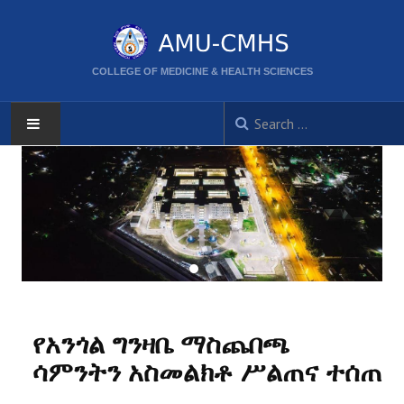
COLLEGE OF MEDICINE & HEALTH SCIENCES
AMU
HOME
ABOUT
CORPORATE DIRECTORS
የአንጎል ግንዛቤ ማስጨበጫ
ACTIVITIES
ሳምንትን አስመልክቶ ሥልጠና ተሰጠ
CPD