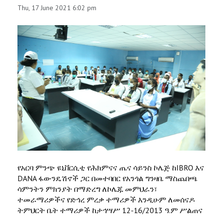
Thu, 17 June 2021 6:02 pm
STAFF
የአርባ ምንጭ ዩኒቨርሲቲ የሕክምናና ጤና ሳይንስ ኮሌጅ ከIBRO እና
DANA ፋውንዴሽኖች ጋር በመተባበር የአንጎል ግንዛቤ ማስጨበጫ
ሳምንትን ምክንያት በማድረግ ለኮሌጁ መምህራን፣
ተመራማሪዎችና የድኅረ ምረቃ ተማሪዎች እንዲሁም ለመሰናዶ
ትምህርት ቤት ተማሪዎች ከታኅሣሥ 12-16/2013 ዓ.ም ሥልጠና