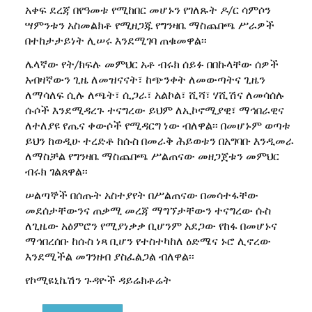
አቀፍ ደረጃ በየዓመቱ የሚከበር መሆኑን የገለጹት ዶ/ር ሳምሶን
ሣምንቱን አስመልክቶ የሚዘጋጁ የግንዛቤ ማስጨበጫ ሥራዎች
በተከታታይነት ሊሠሩ እንደሚገባ ጠቁመዋል፡፡
ሌላኛው የት/ክፍሉ መምህር አቶ ብሩክ ሰይፉ በበኩላቸው ሰዎች
አብዛኛውን ጊዜ ለመዝናናት፣ ከጭንቀት ለመውጣትና ጊዜን
ለማሳለፍ ሲሉ ለጫት፣ ሲጋራ፣ አልኮል፣ ሺሻ፣ ሃሺሽና ለመሳሰሉ
ሱሶች እንደሚዳረጉ ተናግረው ይህም ለኢኮኖሚያዊ፣ ማኅበራዊና
ለተለያዩ የጤና ቀውሶች የሚዳርግ ነው ብለዋል፡፡ በመሆኑም ወጣቱ
ይህን ከወዲሁ ተረድቶ ከሱስ በመራቅ ሕይወቱን በአግባቡ እንዲመራ
ለማስቻል የግንዛቤ ማስጨበጫ ሥልጠናው መዘጋጀቱን መምህር
ብሩክ ገልጸዋል፡፡
ሠልጣኞች በሰጡት አስተያየት በሥልጠናው በመሳተፋቸው
መደሰታቸውንና ጠቃሚ መረጃ ማግኘታቸውን ተናግረው ሱስ
ለጊዜው አዕምሮን የሚያነቃቃ ቢሆንም አደጋው የከፋ በመሆኑና
ማኅበረሰቡ ከሱስ ነጻ ቢሆን የተስተካከለ ዕድሜና ኑሮ ሊኖረው
እንደሚችል መገንዘብ ያስፈልጋል ብለዋል፡፡
የኮሚዩኒኬሽን ጉዳዮች ዳይሬክቶሬት