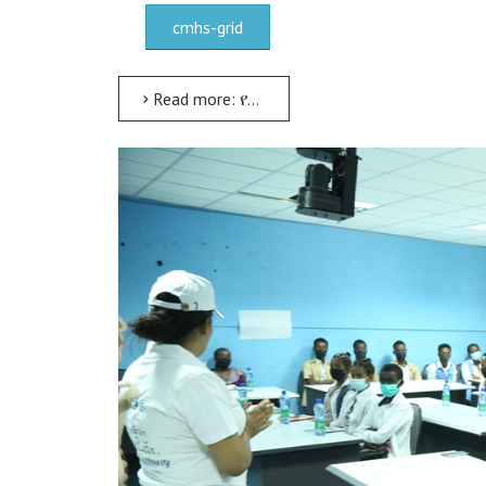
cmhs-grid
Read more: የአርባ ምንጭ ዩኒቨርሲቲ ለሕክምና ባለሙያዎች በሙያ ማሻሻያ ዙሪያ ሥልጠና ሰጠ