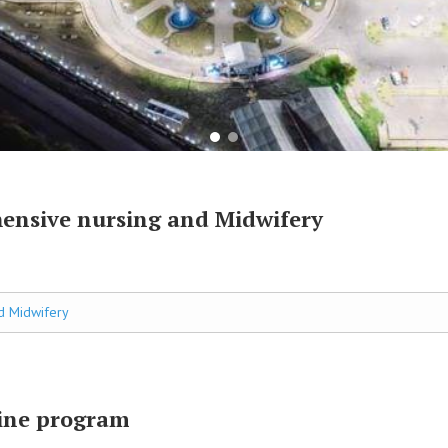
hensive nursing and Midwifery
nd Midwifery
cine program