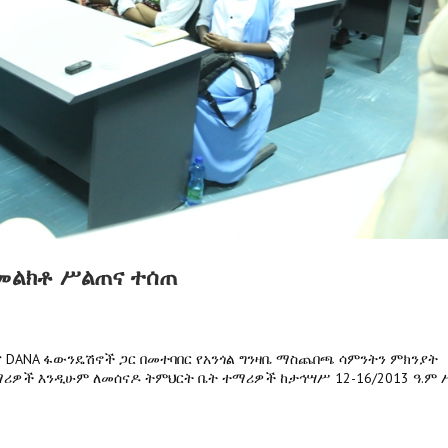
ስመልክቶ ሥልጠና ተሰጠ
እና DANA ፋውንዴሽኖች ጋር በመተባበር የአንጎል ግንዛቤ ማስጨበጫ ሳምንትን ምክንያት
ሪዎች እንዲሁም ለመሰናዶ ትምህርት ቤት ተማሪዎች ከታኅሣሥ 12-16/2013 ዓ.ም