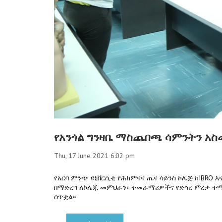
የአንጎል ግንዛቤ ማስጨበጫ ሳምንትን አ
Thu, 17 June 2021 6:02 pm
የአርባ ምንጭ ዩኒቨርሲቲ የሕክምናና ጤና ሳይንስ ኮሌጅ ከIBRO 
በማድረግ ለኮሌጁ መምህራን፣ ተመራማሪዎችና የድኅረ ምረቃ ተማ
ሰጥቷል፡፡