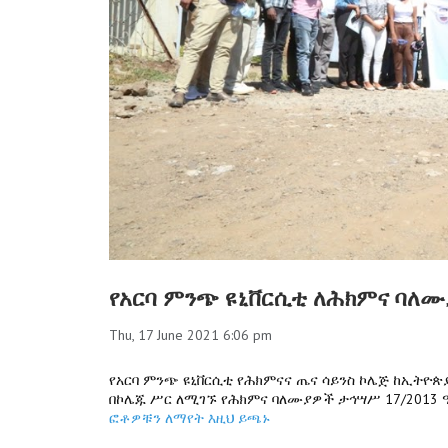
የአርባ ምንጭ ዩኒቨርሲቲ ለሕክምና ባለሙ
Thu, 17 June 2021 6:06 pm
የአርባ ምንጭ ዩኒቨርሲቲ የሕክምናና ጤና ሳይንስ ኮሌጅ ከኢትዮጵያ
በኮሌጁ ሥር ለሚገኙ የሕክምና ባለሙያዎች ታኅሣሥ 17/2013 
ፎቶዎቹን ለማየት እዚህ ይጫኑ