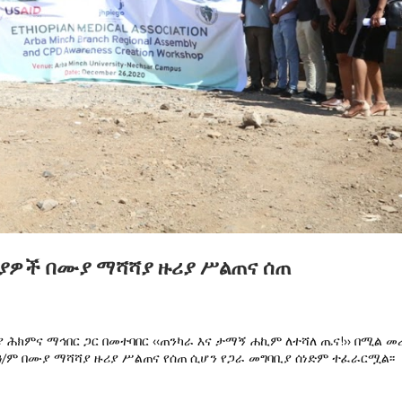
ያዎች በሙያ ማሻሻያ ዙሪያ ሥልጠና ሰጠ
 ሕክምና ማኅበር ጋር በመተባበር ‹‹ጠንካራ እና ታማኝ ሐኪም ለተሻለ ጤና!›› በሚል መ
ዓ/ም በሙያ ማሻሻያ ዙሪያ ሥልጠና የሰጠ ሲሆን የጋራ መግባቢያ ሰነድም ተፈራርሟል፡፡