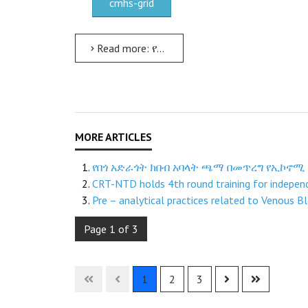
cmhs-grid
Read more: የአንጎል ግንዛቤ ማስጨበጫ ሳምንትን አስመልክቶ ሥልጠና ተሰጠ
የበጎ አድራጎት ክበብ አባላት ጫማ በመጥረግ የኢኮኖሚ
CRT-NTD holds 4th round training for indepen
Pre – analytical practices related to Venous B
Page 1 of 3
1
2
3