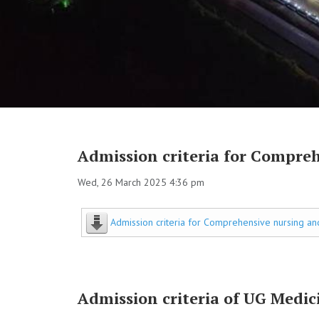
Admission criteria for Compre
Wed, 26 March 2025 4:36 pm
Admission criteria for Comprehensive nursing a
Admission criteria of UG Medi