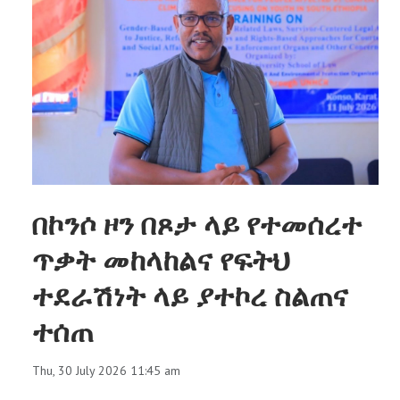
በኮንሶ ዞን በጾታ ላይ የተመሰረተ
ጥቃት መከላከልና የፍትህ
ተደራሽነት ላይ ያተኮረ ስልጠና
ተሰጠ
Thu, 30 July 2026 11:45 am