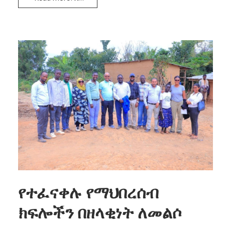
የተፈናቀሉ የማህበረሰብ
ክፍሎችን በዘላቂነት ለመልሶ