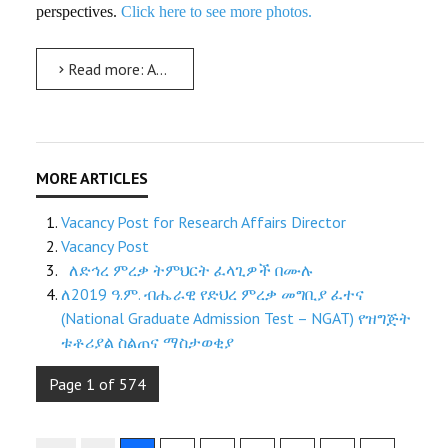
perspectives.
Click here to see more photos.
Read more: AMU Access Program Hosts Three-Day Summer Camp for High School Students
Vacancy Post for Research Affairs Director
Vacancy Post
ለድኅረ ምረቃ ትምህርት ፈላጊዎች በሙሉ
ለ2019 ዓ.ም. ብሔራዊ የድህረ ምረቃ መግቢያ ፈተና
(National Graduate Admission Test – NGAT) የዝግጅት
ቱቶሪያል ስልጠና ማስታወቂያ
Page 1 of 574