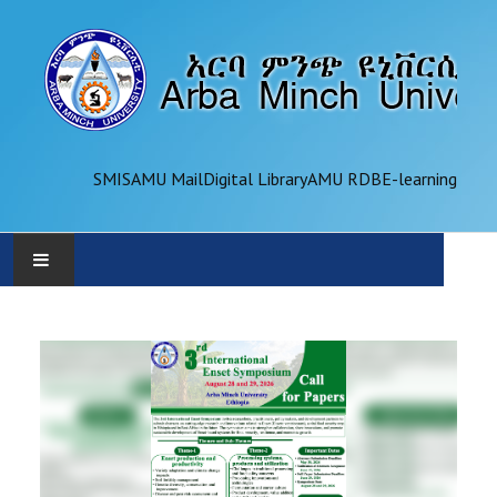
SMIS
AMU Mail
Digital Library
AMU RDB
E-learning
AMU
ADMINISTRATION
OFFICES
ACADEMICS