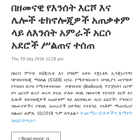
በዘመናዊ የእንሰት እርሾ እና
ሌሎች ቴክኖሎጂዎች አጠቃቀም
ላይ ለእንሰት አምራች አርሶ
አደሮች ሥልጠና ተሰጠ
Thu, 30 July 2026 12:28 pm
በአርባ
ምንጭ
ዩኒቨርሲቲ
እና
በዓለም
አቀፉ
የጄኔቲክ
ኢንጂነሪንግና
(ICGEB)
ባዮቴክኖሎጂ
ማዕከል
በጋራ
የሚተገበረውና
በጣሊያን
መንግስት
(BioBoost)
የገንዘብ
ድጋፍ
የሚንቀሳቀሰው
የባዮቡስት
ፕሮጀክት፤
በጋሞ
ዞን
ጨንቻ
ዙሪያ
ወረዳ
ዶርዜ
ሆሎኦ
ቀበሌ
በዘመናዊ
የእንሰት
እርሾ
እና
ሌሎች
ቴክኖሎጂዎች
አጠቃቀም
ላይ
ለአካባቢው
አርሶ
አደሮች፣
የግብርና
ባለሙያዎችና
የቀበሌ
አመራሮች
በተግባር
የተደገፈ
የአቅም
ማጠናከሪያ
10/2018
.
ተጨማሪ ፎቶዎችን ለማየት
ስልጠና
ሐምሌ
ዓ
ም
ሰጥቷል።
እዚህ ይጫኑ፡፡
Read more: በዘመናዊ የእንሰት እርሾ እና ሌሎች ቴክኖሎጂዎች አጠቃቀም ላይ ለእንሰት አምራች አርሶ አደሮች ሥልጠና ተሰጠ