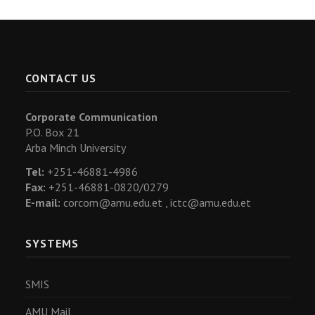
CONTACT US
Corporate Communication
P.O. Box 21
Arba Minch University
Tel:
+251-46881-4986
Fax:
+251-46881-0820/0279
E-mail:
corcom@amu.edu.et ,
ictc@amu.edu.et
SYSTEMS
SMIS
AMU Mail