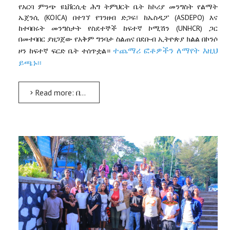
የአርባ
ምንጭ
ዩኒቨርሲቲ
ሕግ
ትምህርት
ቤት
ከኮሪያ
መንግስት
የልማት
(KOICA)
(ASDEPO)
ኤጀንሲ
በተገኘ
የገንዘብ
ድጋፍ፣
ከኤስዲፖ
እና
(UNHCR)
ከተባበሩት
መንግስታት
የስደተኞች
ከፍተኛ
ኮሚሽን
ጋር
በመተባበር
ያዘጋጀው
የአቅም
ግንባታ
ስልጠና
በደቡብ
ኢትዮጵያ
ክልል
በኮንሶ
ተጨማሪ ፎቶዎችን ለማየት እዚህ
ዞን
ከፍተኛ
ፍርድ
ቤት
ተሰጥቷል።
ይጫኑ፡፡
Read more: በኮንሶ ዞን በጾታ ላይ የተመሰረተ ጥቃት መከላከልና የፍትህ ተደራሽነት ላይ ያተኮረ ስልጠና ተሰጠ