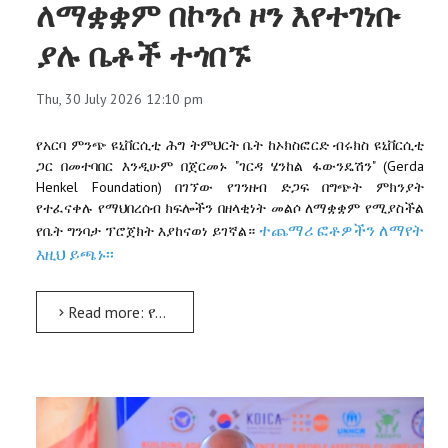
ለማቋቋም በኮንሶ ዞን እየተገነቡ
ያሉ ቤቶች ተጎበኙ
Thu, 30 July 2026 12:10 pm
የአርባ
ምንጭ
ዩኒቨርሲቲ
ሕግ
ትምህርት
ቤት
ከኦክስፎርድ
ብሩክስ
ዩኒቨርሲቲ
"
" (Gerda
ጋር
በመተባበር
እንዲሁም
በጀርመኑ
ገርዳ
ሄንከል
ፋውንዴሽን
Henkel Foundation)
በገኘው
የገንዘብ
ድጋፍ
በግጭት
ምክንያት
የተፈናቀሉ
የማህበረሰብ
ክፍሎችን
በዘላቂነት
መልሶ
ለማቋቋም
የሚያስችል
ተጨማሪ ፎቶዎችን ለማየት
የቤት
ግንባታ
ፕሮጀክት
እያከናወነ
ይገኛል።
እዚህ ይጫኑ፡፡
Read more: የተፈናቀሉ የማህበረሰብ ክፍሎችን በዘላቂነት ለመልሶ ለማቋቋም በኮንሶ ዞን እየተገነቡ ያሉ ቤቶች ተጎበኙ