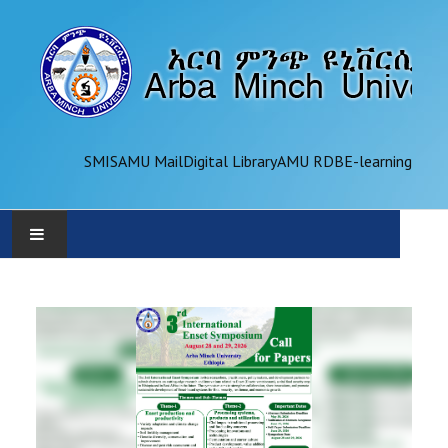
SMIS
AMU Mail
Digital Library
AMU RDB
E-learning
AMU
ADMINISTRATION
OFFICES
ACADEMICS