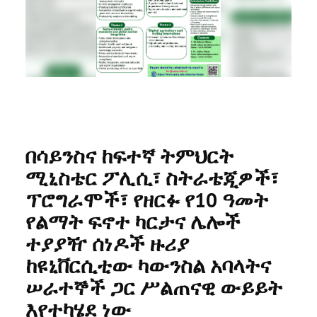
RESEARCH
REGISTRAR
JOURNALS
SYMPOSIA
በሳይንስና ከፍተኛ ትምህርት
PARTNERSHIP
ሚኒስቴር ፖሊሲ፣ ስትራቴጂዎች፣
ፕሮግራሞች፣ የዘርፉ የ10 ዓመት
የልማት ፍኖተ ካርታና ሌሎች
ተያያዥ ሰነዶች ዙሪያ
ከዩኒቨርሲቲው ካውንስል አባላትና
ሠራተኞች ጋር ሥልጠናዊ ውይይት
እየተካሄደ ነው