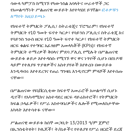
ሳውላ ካምፓስ ከሚገኙ የካውንስል አባላትና ሠራተኞች ጋር
የአሠልጣኝነት ሥልጠናዊ ውይይት እየተካሄደ ይገኛል፡፡
ፎቶዎቹን
ለማየት እዚህ ይጫኑ
የከፍተኛ ትምህርት ፖሊሲ፣ ስትራቴጂና ፕሮግራም፣ የከፍተኛ
ትምህርት የ10 ዓመት ፍኖተ ካርታ፣ የሳይንስ ፖሊሲና ስትራቴጂ እና
የሳይንስ ንዑስ ዘርፍ የ10 ዓመት ፍኖተ ካርታ፣ የከፍተኛ ትምህርት
ዘርፍ ቁልፍ የተግባር አፈፃፀም አመላካቾች (KPIs)፣ የከፍተኛ
ትምህርት ተማሪዎች ቅበላና ምደባ ፖሊሲ የሚሉት በሥልጠናዊ
ውይይቱ ቆይታ እየተዳሰሱ የሚገኙ ዋና ዋና ነጥቦች ሲሆኑ በሰነዶቹ
ላይም የተለያዩ ጥያቄዎችና አስተያየቶች እየቀረቡ በውይይቱ
እንዲዳብሩ እየተደረገና የጠራ ግንዛቤ እንዲኖርም ምላሾች እየተሰጡ
ናቸው፡፡
በሥልጠናው የዩኒቨርሲቲው ከፍተኛ አመራሮች አሠልጣኝ ሲሆኑ
ዲኖች፣ የአካዳሚክና አስተዳደር ዘርፍ ዳይሬክተሮች፣ የትምህርት
ክፍል ኃላፊዎች፣ የሥራ አስተባባሪዎችና ሌሎች የሚመለከታቸው
አካላት እየተሳተፉ ናቸው፡፡
ሥልጠናዊ ውይይቱ ከሰኞ መጋቢት 13/2013 ዓ/ም ጀምሮ
በኢንስቲትዩት፣ ኮሌጆች፣ ት/ቤቶችና የተለያዩ የሥራ ዘርፎች ደረጃ