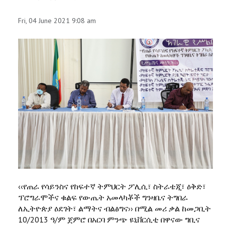
Fri, 04 June 2021 9:08 am
‹‹የጠራ የሳይንስና የከፍተኛ ትምህርት ፖሊሲ፣ ስትራቴጂ፣ ዕቅድ፣
ፕሮግራሞችና ቁልፍ የውጤት አመላካቾች ግንዛቤና ትግበራ
ለኢትዮጵያ ዕደገት፣ ልማትና ብልፅግና›› በሚል መሪ ቃል ከመጋቢት
10/2013 ዓ/ም ጀምሮ በአርባ ምንጭ ዩኒቨርሲቲ በዋናው ግቢና