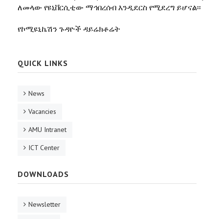
ለመላው የዩኒቨርሲቲው ማኅበረሰብ እንዲደርስ የሚደረግ ይሆናል፡፡
የኮሚዩኒኬሽን ጉዳዮች ዳይሬክቶሬት
QUICK LINKS
News
Vacancies
AMU Intranet
ICT Center
DOWNLOADS
Newsletter