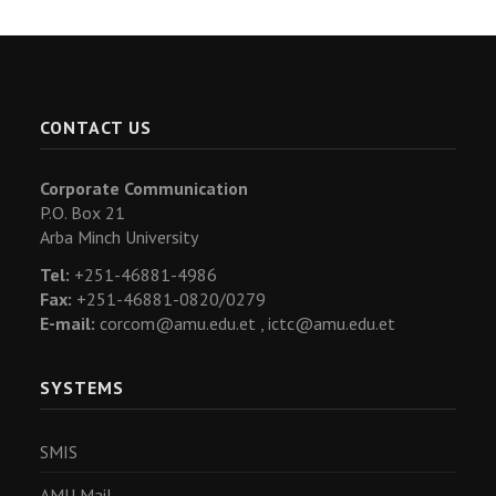
CONTACT US
Corporate Communication
P.O. Box 21
Arba Minch University
Tel:
+251-46881-4986
Fax:
+251-46881-0820/0279
E-mail:
corcom@amu.edu.et ,
ictc@amu.edu.et
SYSTEMS
SMIS
AMU Mail