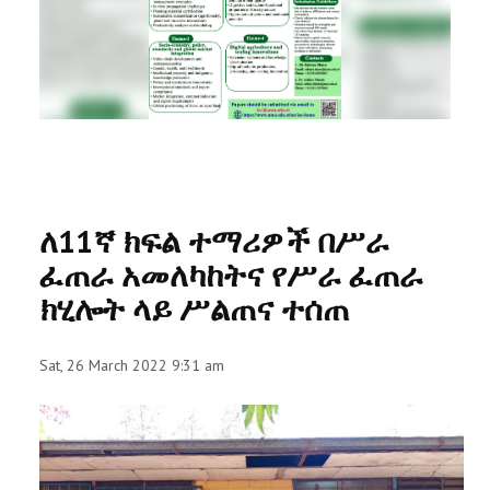
RESEARCH
REGISTRAR
JOURNALS
SYMPOSIA
ለ11ኛ ክፍል ተማሪዎች በሥራ
PARTNERSHIP
ፈጠራ አመለካከትና የሥራ ፈጠራ
ክሂሎት ላይ ሥልጠና ተሰጠ
Sat, 26 March 2022 9:31 am