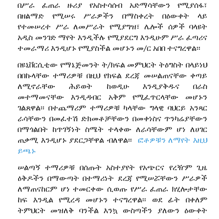
በሥራ ፈጠራ ዙሪያ የአስተሳሰብ አድማሳቸውን የሚያሰፋ፣
በዘልማድ የሚሠሩ ሥራዎችን በማስቀረት በዕውቀት ላይ
የተመሠረተ ሥራ ለመሥራት የሚያግዝ፣ ሌሎች ሰዎች ባላዩት
አዲስ መንገድ ማየት እንዲችሉ የሚያደርግ እንዲሁም ሥራ ፈጣሪና
ተመራማሪ እንዲሆኑ የሚያስችል መሆኑን መ/ር አበበ ተናግረዋል፡፡
በዩኒቨርሲቲው የማኔጅመንት ት/ክፍል መምህርት ትዕግስት በላይነህ
በበኩላቸው ተማሪዎቹ በዚህ የክፍል ደረጃ መሠልጠናቸው ቀጣይ
ለሚኖራቸው ሕይወት ከወዲሁ እንዲያቅዱና በራስ
መተማመናቸው እንዲዳብር አቅም የሚፈጥርላቸው መሆኑን
ገልጸዋል፡፡ በተጨማሪም ተማሪዎቹ ካላቸው ግላዊ ባህርይ አንጻር
ራሳቸውን በመፈተሽ ድክመቶቻቸውን በመቀነስና ጥንካሬያቸውን
በማጎልበት ከጥገኝነት ስሜት ተላቀው ለራሳቸውም ሆነ ለሀገር
ጠቃሚ እንዲሆኑ ያደርጋቸዋል ብለዋል፡፡
ፎቶዎቹን ለማየት እዚህ
ይጫኑ
ሠልጣኝ ተማሪዎቹ በሰጡት አስተያየት የአጭርና የረዥም ጊዜ
ዕቅዶችን በማውጣት በተማሪነት ደረጃ የሚሠሯቸውን ሥራዎች
ለማጠናከርም ሆነ ተመርቀው ሲወጡ የሥራ ፈጠራ ክሂሎታቸው
ከፍ እንዲል የሚረዳ መሆኑን ተናግረዋል፡፡ ወደ ፊት በቀለም
ትምህርት መዝለቅ ባንችል እንኳ ውስጣችን ያለውን ዕውቀት