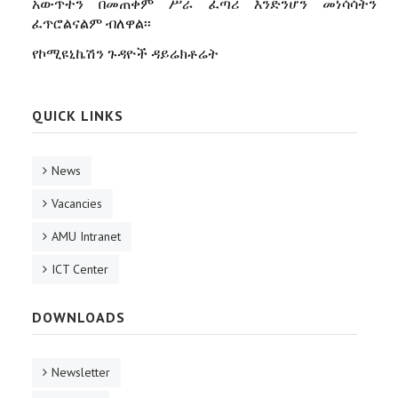
አውጥተን በመጠቀም ሥራ ፈጣሪ እንድንሆን መነሳሳትን
ፈጥሮልናልም ብለዋል፡፡
የኮሚዩኒኬሽን ጉዳዮች ዳይሬክቶሬት
QUICK LINKS
News
Vacancies
AMU Intranet
ICT Center
DOWNLOADS
Newsletter