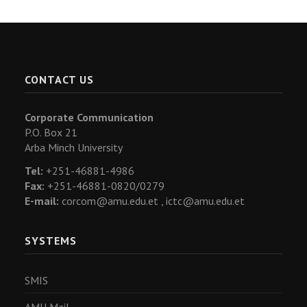
CONTACT US
Corporate Communication
P.O. Box 21
Arba Minch University
Tel:
+251-46881-4986
Fax:
+251-46881-0820/0279
E-mail:
corcom@amu.edu.et ,
ictc@amu.edu.et
SYSTEMS
SMIS