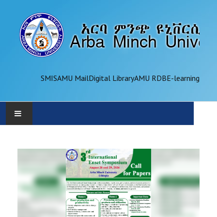
SMIS
AMU Mail
Digital Library
AMU RDB
E-learning
AMU
ADMINISTRATION
OFFICES
ACADEMICS