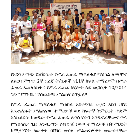
የአርባ ምንጭ ዩኒቨርሲቲ የሥራ ፈጠራ ማፍለቂያ ማዕከል ለጫሞና
ለአርባ ምንጭ 2ኛ ደረጃ ት/ቤቶች የ11ኛ ክፍል ተማሪዎች በሥራ
ፈጠራ አመለካከትና የሥራ ፈጠራ ክሂሎት ላይ መጋቢት 10/2014
ዓ/ም የግንዛቤ ማስጨበጫ ሥልጠና ሰጥቷል፡፡
የሥራ ፈጠራ ማፍለቂያ ማዕከል አስተባባሪ መ/ር አበበ ዘየደ
እንደገለጹት ሥልጠናው ተማሪዎቹ ወደ ከፍተኛ ትምህርት ተቋም
እስኪደርሱ ከወዲሁ የሥራ ፈጠራ ጽንሰ ሃሳብ እንዲኖራቸውና ጥሩ
የማሰላሰያ ጊዜ እንዲያገኙ የተዘጋጀ ነው፡፡ ተማሪዎቹ በትምህርት
ከሚያገኙት ዕውቀት ባሻገር መሰል ሥልጠናዎችን መውሰዳቸው