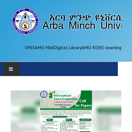
SMIS
AMU Mail
Digital Library
AMU RDB
E-learning
AMU
ADMINISTRATION
OFFICES
ACADEMICS