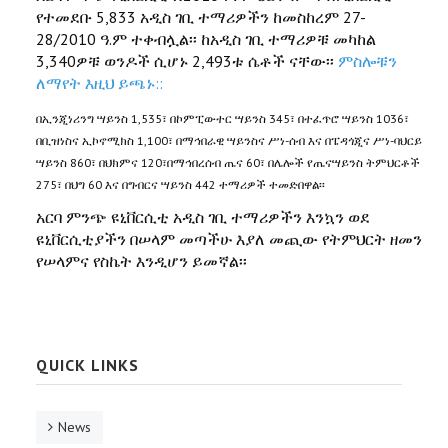
የተመደቡ 5,833 አዲስ ገቢ ተማሪዎችን ከመስከረም 27-
28/2010 ዓ.ም ተቀብሏል፡፡ ከአዲስ ገቢ ተማሪዎቹ መካከል
3,340ዎቹ ወንዶች ሲሆኑ 2,493ቱ ሴቶች ናቸው፡፡
ምስሎቹን
ለማየት እዚህ ይጫኑ::
በኢንጂነሪንግ ሣይንስ 1,535፣ በኮምፒውተር ሣይንስ 345፣ በተፈጥሮ ሣይንስ 1036፣
በቢዝነስና ኢኮኖሚክስ 1,100፣ በማኅበራዊ ሣይንስና ሥነ-ሰብ እና በፔዳጎጂና ሥነ-ባህርይ
ሣይንስ 860፣ በህክምና 120፣በማኅበረሰብ ጤና 60፣ በሌሎች የጤናሣይንስ ትምህርቶች
275፣ በህግ 60 እና በግብርና ሣይንስ 442 ተማሪዎች ተመድበዋል፡፡
አርባ ምንጭ ዩኒቨርሲቲ አዲስ ገቢ ተማሪዎችን እንኳን ወደ
ዩኒቨርሲቲያችን በሠላም መጣችሁ እያለ መጪው የትምህርት ዘመን
የሠላምና የስኬት እንዲሆን ይመኛል፡፡
QUICK LINKS
News