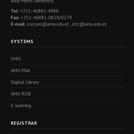
Arba Minch University
Tel:
+251-46881-4986
Fax:
+251-46881-0820/0279
E-mail:
corcom@amu.edu.et ,
ictc@amu.edu.et
SYSTEMS
SMIS
AMU Mail
Digital Library
AMU RDB
E-learning
REGISTRAR