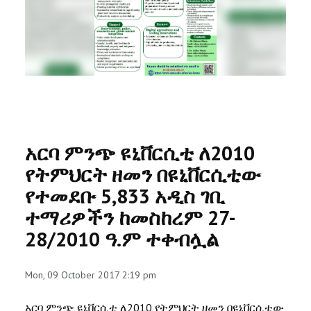
RESEARCH
REGISTRAR
JOURNALS
SYMPOSIA
አርባ ምንጭ ዩኒቨርሲቲ ለ2010
PARTNERSHIP
የትምህርት ዘመን በዩኒቨርሲቲው
የተመደቡ 5,833 አዲስ ገቢ
ተማሪዎችን ከመስከረም 27-
28/2010 ዓ.ም ተቀብሏል
Mon, 09 October 2017 2:19 pm
አርባ ምንጭ ዩኒቨርሲቲ ለ2010 የትምህርት ዘመን በዩኒቨርሲቲው