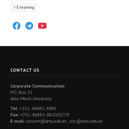
E-learning
Facebook
Telegram
Youtube
CONTACT US
Corporate Communication
P.O. Box 21
Arba Minch University
Tel:
+251-46881-4986
Fax:
+251-46881-0820/0279
E-mail:
corcom@amu.edu.et ,
ictc@amu.edu.et