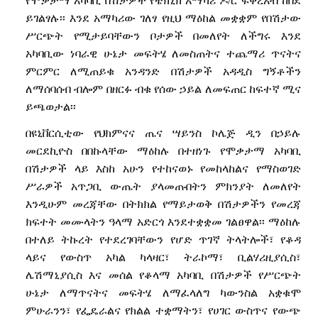
የሞቃታማ አካባቢ በሽታዎች የቴክኒክ አማካሪ ዶ/ር ፍቅረአብ ከበደ
ይገልፃሉ፡፡ እንደ አማካሪው ገለፃ የዚህ ማዕከል መቋቋም የበሽታው
ሥርጭት የሚታይባቸውን ቦታዎች በመለየት ለችግሩ እንደ
አካባቢው ነባራዊ ሁኔታ መፍትሄ ለመስጠትና ተጨማሪ ጥናትና
ምርምር ለሚጠይቁ አንዳንድ በሽታዎች አዳዲስ ግኝቶችን
ለማሰባሰብ ብሎም በዘርፉ ብቁ የሰው ኃይል ለመፍጠር ከፍተኛ ሚና
ይጫወታል፡፡
በዩኒቨርሲቲው የህክምናና ጤና ሣይንስ ኮሌጅ ዲን በኃይሉ
መርደኪዮስ በበኩላቸው ማዕከሉ በተዘነጉ የሞቃታማ አካባቢ
በሽታዎች ላይ እስከ አሁን የተከናወኑ የመከላከልና የማስወገድ
ሥራዎች አጥጋቢ ውጤት ያላመጡበትን ምክንያት ለመለየት
እንዲሁም መረጃቸው በትክክል የማይታወቅ በሽታዎችን የመረጃ
ክፍተት መሙላትን ዓላማ አድርጎ እንደተቋቋመ ገልፀዋል፡፡
ማዕከሉ
በተለይ ትኩረት የተደረገባቸውን
የሆድ ጥገኛ ትላትሎች፣ የቆዳ
ላይና የውስጥ አካል ካላዛር፣ ትራኮማ፣ ቢልሃሪዚያሲስ፣
ሌሽማኒያሲስ እና መሰል የቆላማ አካባቢ በሽታዎች
የሥርጭት
ሁኔታ ለማጥናትና መፍትሄ ለማፈላለግ ካውንስል አቋቁሞ
ምሁራንን፣ የፌዴራልና የክልል ተቋማትን፣ የሀገር ውስጥና የውጭ