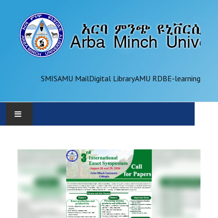
SMIS
AMU Mail
Digital Library
AMU RDB
E-learning
AMU
ADMINISTRATION
OFFICES
ACADEMICS