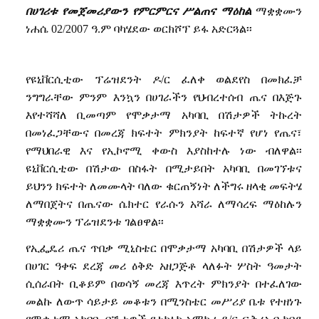
በሀገሪቱ የመጀመሪያውን የምርምርና ሥልጠና ማዕከል
ማቋቋሙን
ነሐሴ 02/2007 ዓ.ም ባካሄደው ወርክሾፕ ይፋ አድርጓል፡፡
የዩኒቨርሲቲው ፕሬዝደንት ዶ/ር ፈለቀ ወልደየስ በመክፈቻ
ንግግራቸው ምንም እንኳን በሀገራችን የህብረተሰብ ጤና በእጅጉ
እየተሻሻለ ቢመጣም የሞቃታማ አካባቢ በሽታዎች ትኩረት
በመነፈጋቸውና በመረጃ ክፍተት ምክንያት ከፍተኛ የሆነ የጤና፣
የማህበራዊ እና የኢኮኖሚ ቀውስ እያስከተሉ ነው ብለዋል፡፡
ዩኒቨርሲቲው በሽታው በስፋት በሚታይበት አካባቢ በመገኘቱና
ይህንን ክፍተት ለመሙላት ባለው ቁርጠኝነት
ለችግሩ ዘላቂ መፍትሄ
ለማበጀትና
በጤናው ሴክተር የራሱን አሻራ ለማሳረፍ ማዕከሉን
ማቋቋሙን ፕሬዝደንቱ ገልፀዋል፡፡
የኢፌዴሪ ጤና ጥበቃ ሚኒስቴር በሞቃታማ አካባቢ በሽታዎች ላይ
በሀገር ዓቀፍ ደረጃ መሪ ዕቅድ አዘጋጅቶ ላለፉት ሦስት ዓመታት
ሲሰራበት ቢቆይም በወሳኝ መረጃ እጥረት ምክንያት በተፈለገው
መልኩ ለውጥ ሳይታይ መቆቱን በሚንስቴር መሥሪያ ቤቱ የተዘነጉ