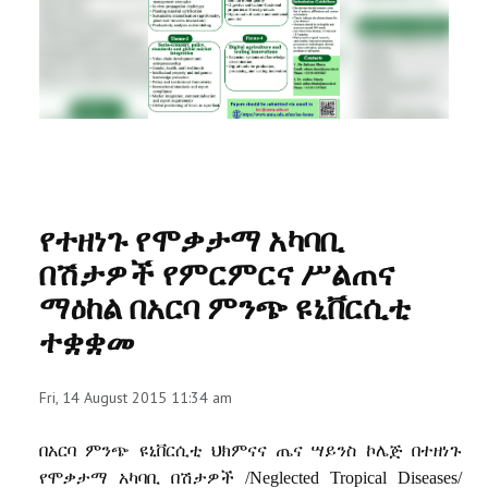
RESEARCH
REGISTRAR
JOURNALS
SYMPOSIA
የተዘነጉ የሞቃታማ አካባቢ
PARTNERSHIP
በሽታዎች የምርምርና ሥልጠና
ማዕከል በአርባ ምንጭ ዩኒቨርሲቲ
ተቋቋመ
Fri, 14 August 2015 11:34 am
በአርባ ምንጭ ዩኒቨርሲቲ ህክምናና ጤና ሣይንስ ኮሌጅ በተዘነጉ
የሞቃታማ አካባቢ በሽታዎች /Neglected Tropical Diseases/