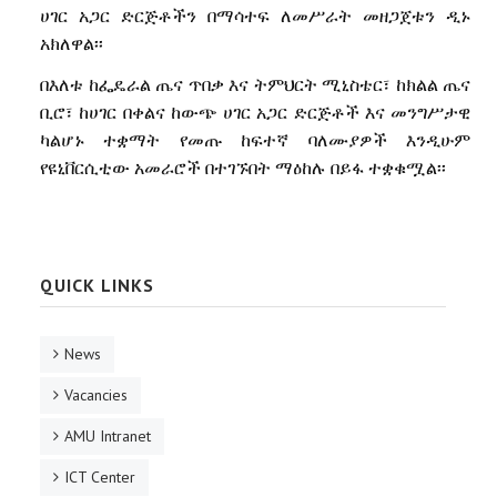
ሀገር አጋር ድርጅቶችን በማሳተፍ ለመሥራት መዘጋጀቱን ዲኑ
አክለዋል፡፡
በእለቱ ከፌዴራል ጤና ጥበቃ እና ትምህርት ሚኒስቴር፣ ከክልል ጤና
ቢሮ፣ ከሀገር በቀልና ከውጭ ሀገር አጋር ድርጅቶች እና መንግሥታዊ
ካልሆኑ ተቋማት የመጡ ከፍተኛ ባለሙያዎች እንዲሁም
የዩኒቨርሲቲው አመራሮች በተገኙበት ማዕከሉ በይፋ ተቋቁሟል፡፡
QUICK LINKS
News
Vacancies
AMU Intranet
ICT Center