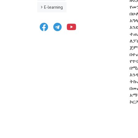
ዙሪ
የመ
E-learning
በሁ
አግ
Facebook
Telegram
Youtube
እን
ተጠ
ለፓ
ጀም
በተ
የጥ
በሚ
እን
ትኩ
በመ
አማ
ኮር