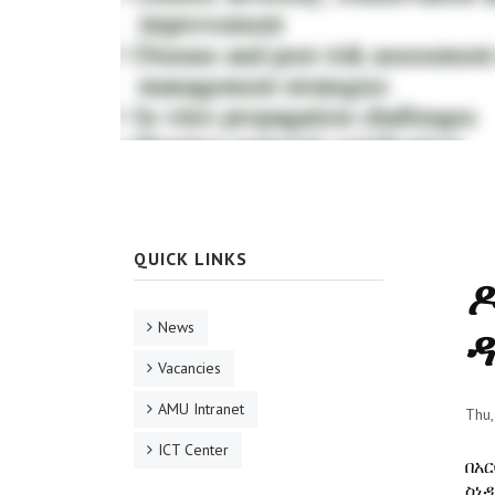
QUICK LINKS
ዶ
News
ዳ
Vacancies
AMU Intranet
Thu
ICT Center
በአ
ስነ