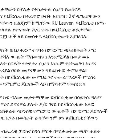
ህርታቸውን በሆለታ የተከታተሉ ሲሆን የመሰናዶ
ማ ዩኒቨርሲቲ በተፈጥሮ ሀብት አያያዝ፣ 2ኛ ዲግሪያቸውን
ቸውን ቤልጂየም ከሚገኘው KU Leuven ዩኒቨርሲቲ በሥነ-
ቀላቀሉ የተናገሩት ዶ/ር ገናዬ በዩኒቨርሲቲ ቆይታቸው
ሮጀክቶች ላይ በመሳተፍ ዩኒቨርሲቲውን እያገለገሉ
ዋናነት ከዚህ ቀደም ተግባሩ በምርምር ዳይሬክቶሬት ሥር
ፉ የተሻለ ውጤት ማስመዝገብ እንደሚቻል በመታመኑ
ሁለት ቦርዶች የተዋቀረ ሲሆን እነሱም የህትመት፣ ስነዳና
ቶሪያል ቦርድ መሆናቸውን ዳይሬክተሯ ተናግረዋል፡፡
ጀት በዩኒቨርሲቲው መምህራንና ተመራማሪዎች የሚሰሩ
ፍ የምርምር ጆርናሎች ላይ በማሳተም የመሰነድና
 ከፍ ብለው መታተማቸው ዩኒቨርሲቲው በሳይንሱ ዓለም
ሚና ይኖረዋል ያሉት ዶ/ር ገናዬ ከዩኒቨርሲቲው አልፎ
ዳይሬክቶሬቱ ሳይንሰዊ የምርምር ውጤቶች በምርምር ጆርናሎች
ር በጋራ በመስራት ራሳቸውንም ሆነ ዩኒቨርሲቲያቸውን
ሳር ብሔራዊ ፓርክና በዓሳ ምርት በሚታወቀው ጫሞ ሐይቅ