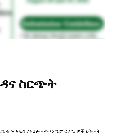
ነዳና ስርጭት
ዩኒቨርሲቲው አዲስ የተቋቋመው የምርምር ሥራዎች ህትመት፣