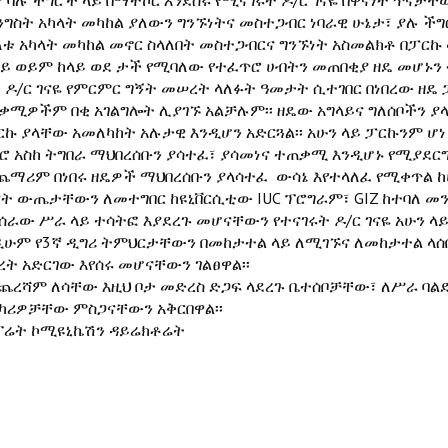
ያ ባሉ ችግሮች ላይ በማተኮር እንደሰሩ የሚናገሩት ዶ/ር ገናዬ በዋናነት ጥና
ንግስት አካላት መካከል ያለውን ግንኙነትና መስተጋብር ነባራዊ ሁኔታ፣ ያሉ ችግ
ለቱ አካላት መካከል መኖር ስላለበት መስተጋብርና ግንኙነት አስመልክቶ በፓርኩ 
ላይ ወይም ከላይ ወደ ታች የሚባለው የተፈጥሮ ሀብትን መጠበቂያ ዘዴ መሆኑን 
ደ ዶ/ር ገናዬ የምርምር ግኝት መሠረት ላለፉት ዓመታት ሲተገበር በነበረው ዘዴ
ቃሚዎችም በቂ አገልግሎት ሊያገኙ አልቻሉም፡፡ ዘዴው አግላይና ግለሰቦችን 
ርኩ ያላቸው አመለካከት አሉታዊ እንዲሆን አድርጓል፡፡ አሁን ላይ ፓርኩንም ሆነ
ሮ አስከ ትግበራ ማህበረሰቡን ያሳተፈ፣ ያሳመነና ተጠቃሚ እንዲሆኑ የሚያደር
ጨማሪም በነበሩ ዘዴዎች ማህበረሰቡን ያላሳተፈ ውሳኔ እየተላለፈ የሚቀጥል ከሆ
ናት ውጤታቸውን ለመተግበር ከዩኒቨርሲቲው IUC ፕሮግራም፣ GIZ ከተባለ መን
ሰራው ሥራ ላይ ተሳትፎ እያደረጉ መሆናቸውን የተናገሩት ዶ/ር ገናዬ አሁን 
ዲሁም የ3ኛ ዲግሪ ትምህርታቸውን በመከታተል ላይ ለሚገኙና ለመከታተል ላ
ረት አድርገው እየሰሩ መሆናቸውን ገልፀዋል፡፡
ጨረሻም ለሳቸው እዚህ ቦታ መድረስ ድጋፍ ላደረጉ ቤተሰቦቻቸው፣ ለሥራ ባል
ካሪዎቻቸው ምስጋናቸውን አቅርበዋል፡፡
ፖሬት ኮሚዩኒኬሽን ዳይሬክቶሬት