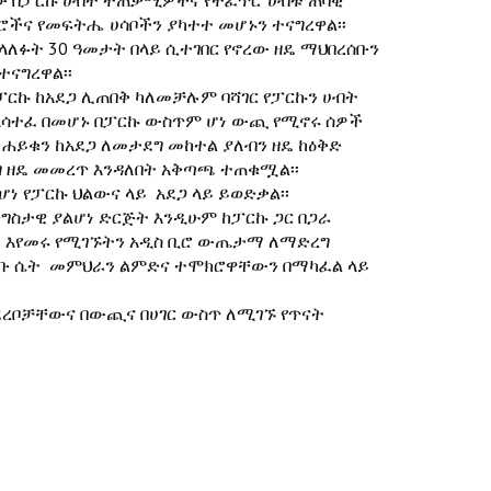
ታቸው በፓርኩ ሀብት ተጠቃሚዎችና የተፈጥሮ ሀብቱ ጠባቂ
ሮችና የመፍትሔ ሀሳቦችን ያካተተ መሆኑን ተናግረዋል፡፡
ላለፉት 30 ዓመታት በላይ ሲተገበር የኖረው ዘዴ ማህበረሰቡን
ተናግረዋል፡፡
 ፓርኩ ከአደጋ ሊጠበቅ ካለመቻሉም ባሻገር የፓርኩን ሀብት
ያላሳተፈ በመሆኑ በፓርኩ ውስጥም ሆነ ውጪ የሚኖሩ ሰዎች
 ሐይቁን ከአደጋ ለመታደግ መከተል ያለብን ዘዴ ከዕቅድ
ግ ዘዴ መመረጥ እንዳለበት አቅጣጫ ተጠቁሟል፡፡
ነ የፓርኩ ህልውና ላይ አደጋ ላይ ይወድቃል፡፡
ግስታዊ ያልሆነ ድርጅት እንዲሁም ከፓርኩ ጋር በጋራ
ላይ እየመሩ የሚገኙትን አዲስ ቢሮ ውጤታማ ለማድረግ
ሰቡ ሴት መምህራን ልምድና ተሞክሮዋቸውን በማካፈል ላይ
ደረቦቻቸውና በውጪና በሀገር ውስጥ ለሚገኙ የጥናት