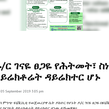
/ር ገናዬ ፀጋዬ የሕትመት፣ ስ
ይሬክቶሬት ዳይሬክተር ሆኑ
, 05 September 2019 3:05 pm
ርባ ምንጭ ዩኒቨርሲቲ የመጀመሪያዋ ሴት ዶክተር የሆኑት ዶ/ር ገናዬ ፀጋዬ በ
ዳና ስርጭት ዳይሬክቶሬት ዳይሬክተር ሆነው ተሹመዋል፡፡