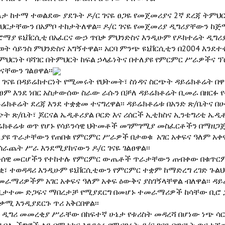
ለታ ከተማ ተወልደው ያደጉት ዶ/ር ገናዬ ፀጋዬ የመጀመሪያና 2ኛ ደረጃ ትም
ህርታቸውን በአምቦ ተከታትለዋል፡፡ ዶ/ር ገናዬ የመጀመሪያ ዲግሪያቸውን ከጅ
ሮማያ ዩኒቨርሲቲ በአፈርና ውኃ ጥበቃ ምህንድስና እንዲሁም የዶክተሬት ዲግሪያ
ወት ሳይንስ ምህንድስና አግኝተዋል፡፡ አርባ ምንጭ ዩኒቨርሲቲን በ2004 እንደተ
ምህርነት ባሻገር በትምህርት ከፍል ኃላፊነትና በተለያዩ የምርምር ሥራዎችና ፕ
ናቸውን ገልፀዋል፡፡
ር ገናዬ በዳይሬክተርነት የሚመሩት የህትመት፣ ስነዳና ስርጭት ዳይሬክቶሬት በ
ፀም እንደ ነበር አስታውሰው ስራው ራሱን በቻለ ዳይሬክቶሬት ቢመራ በዘር
ይሬክቶሬት ደረጃ እንደ ተቋቋመ ተናግረዋል፡፡ ዳይሬክቶሬቱ በአንድ ጽ/ቤትና በ
ጭት ጽ/ቤት፣ ጆርናል ኤዲቶሪያል ቦርድ እና ሪሰርች ኢቲክስና ኢንቴግሪቲ ኤዲ
ሬክቶሬቱ ወጥ የሆኑ የሳይንሳዊ ህትመቶች መገምገሚያ መስፈርቶችን በማዘጋ
ለያዩ ጥራታቸውን የጠበቁ የምርምር ሥራዎች በታወቁ አገር አቀፍና ዓለም አቀ
ሰራጨት ሥራ እንደሚያከናውን ዶ/ር ገናዬ ገልፀዋል፡፡
ንሰዊ መርሆችን የተከተሉ የምርምር ውጤቶች ጥራታቸውን ጠብቀው በቁጥርም
ቂ፣ ተወዳዳሪ እንዲሁም ዩኒቨርሲቲውን የምርምር ተቋም ከማድረግ ረገድ ጉልህ 
መራማሪዎችም አገር አቀፍና ዓለም አቀፍ ዕውቅና ያስገኝላቸዋል ብለዋል፡፡ 
ዲታተሙ ድጋፍና ማበረታቻ የሚያደርግ በመሆኑ ተመራማሪዎች ከሳቸው ቢሮ ጋ
ቃሚ እንዲያደርጉ ጥሪ አቅርበዋል፡፡
ኛ ዲግሪ መመረቂያ ሥራቸው በከፍተኛ ሁኔታ የቱሪስት መዳረሻ በሆነው ነጭ 