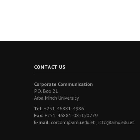
CONTACT US
Corporate Communication
P.O. Box 21
Arba Minch University
Tel:
+251-46881-4986
Fax:
+251-46881-0820/0279
E-mail:
corcom@amu.edu.et ,
ictc@amu.edu.et