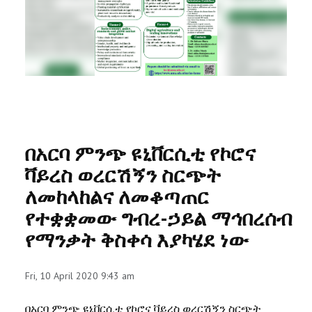
RESEARCH
REGISTRAR
JOURNALS
SYMPOSIA
በአርባ ምንጭ ዩኒቨርሲቲ የኮሮና
PARTNERSHIP
ቫይረስ ወረርሽኝን ስርጭት
ለመከላከልና ለመቆጣጠር
የተቋቋመው ግብረ-ኃይል ማኅበረሰብ
የማንቃት ቅስቀሳ እያካሄደ ነው
Fri, 10 April 2020 9:43 am
በአርባ ምንጭ ዩኒቨርሲቲ የኮሮና ቫይረስ ወረርሽኝን ስርጭት