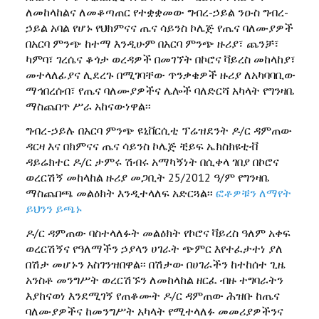
ለመከላከልና ለመቆጣጠር የተቋቋመው ግብረ-ኃይል ንዑስ ግብረ-
ኃይል አባል የሆኑ የህክምናና ጤና ሳይንስ ኮሌጅ የጤና ባለሙያዎች
በአርባ ምንጭ ከተማ እንዲሁም በአርባ ምንጭ ዙሪያ፣ ጨንቻ፣
ካምባ፣ ገረሴና ቆጎታ ወረዳዎች በመገኘት በኮሮና ቫይረስ መከላከያ፣
መተላለፊያና ሊደረጉ በሚገባቸው ጥንቃቄዎች ዙሪያ ለአካባባቢው
ማኅበረሰብ፣ የጤና ባለሙያዎችና ሌሎች ባለድርሻ አካላት የግንዛቤ
ማስጨበጥ ሥራ አከናውነዋል፡፡
ግብረ-ኃይሉ በአርባ ምንጭ ዩኒቨርሲቲ ፕሬዝደንት ዶ/ር ዳምጠው
ዳርዛ እና በክምናና ጤና ሳይንስ ኮሌጅ ቺይፍ ኤክስክዩቲቭ
ዳይሬክተር ዶ/ር ታምሩ ሽብሩ አማካኝነት በሲቀላ ገበያ በኮሮና
ወረርሽኝ መከላከል ዙሪያ መጋቢት 25/2012 ዓ/ም የግንዛቤ
ማስጨበጫ መልዕክት እንዲተላለፍ አድርጓል፡፡
ፎቶዎቹን ለማየት
ይህንን ይጫኑ
ዶ/ር ዳምጠው ባስተላለፉት መልዕክት የኮሮና ቫይረስ ዓለም አቀፍ
ወረርሽኝና የዓለማችን ኃያላን ሀገራት ጭምር እየተፈታተነ ያለ
በሽታ መሆኑን አስገንዝበዋል፡፡ በሽታው በሀገራችን ከተከሰተ ጊዜ
አንስቶ መንግሥት ወረርሽኙን ለመከላከል ዘርፈ ብዙ ተግባራትን
እያከናወነ እንደሚገኝ የጠቆሙት ዶ/ር ዳምጠው ሕዝቡ ከጤና
ባለሙያዎችና ከመንግሥት አካላት የሚተላለፉ መመሪያዎችንና