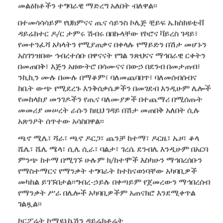
መልዕክቶችን ተግባራዊ ማድረግ አለበት ብለዋል፡፡
በተመሳሳሳይም የህክምናና ጤና ሳይንስ ኮሌጅ ቺይፍ ኤክስክዩቲቭ
ዳይሬክተር ዶ/ር ታምሩ ሽብሩ በበኩላቸው የኮሮና ቫይረስ ገዳይ፣
የመተንፈሻ አካላትን የሚያጠቃና በቀላሉ የማይድን በሽታ መሆኑን
አስገንዝበው ኅብረተሰቡ በዋናናት የግል ንጽህናና ማኅበራዊ ርቀትን
በመጠበቅ፣ እጅን አዘውትሮ በሳሙናና በውኃ በደንብ በመታጠብ፣
ንኪኪን ሙሉ በሙሉ በማቆም፣ ባለመጨባበጥ፣ ባለመሰብሰብና
ከቤት ውጭ የሚደረጉ እንቅሰቃሴዎችን በመገደብ እንዲሁም ሌሎች
የመከላከያ መንገዶችን የጤና ባለሙያዎች በተጨማሪ በሚሰጡት
መመሪያ መሠረት ራሱን ከዚህ ገዳይ በሽታ መጠበቅ አለበት ሲሉ
አጽንዖት ሰጥተው አሳስበዋል፡፡
ጫኖ ሚሌ፣ ሻራ፣ ጫኖ ዶርጋ፣ ጨንቻ ከተማ፣ ዶርዜ፣ ኤዞ፣ ቆላ
ሼሌ፣ ሼሌ ሜላ፣ ሲሌ ሲራ፣ ባልታ፣ ገረሴ ደንብሌ እንዲሁም በአርባ
ምንጭ ከተማ በሚገኙ ሁሉም ክ/ከተሞች እስካሁን ማኅበረሰቡን
የማስተማርና የማንቃት ተግባራት ከተከናወነባቸው አካባቢዎች
መካከል ይገኙበታል፡፡ግብረ-ኃይሉ በቀጣይም የጀመረውን ማኅበረሰብ
የማንቃት ሥራ በሌሎች አካባቢዎችም አጠናክሮ እንደሚቀጥል
ገልጿል፡፡
ኮርፖሬት ኮሚዩኒኬሽን ዳይሬክቶሬት