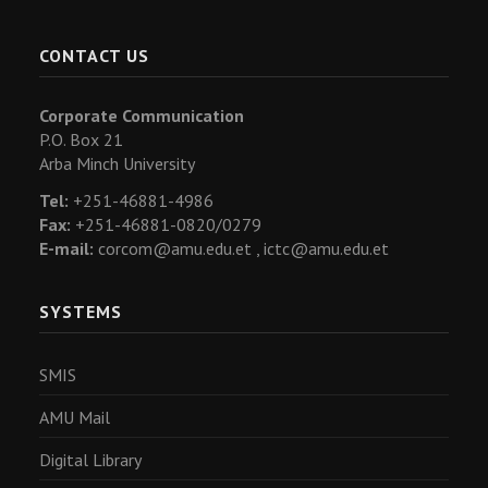
CONTACT US
Corporate Communication
P.O. Box 21
Arba Minch University
Tel:
+251-46881-4986
Fax:
+251-46881-0820/0279
E-mail:
corcom@amu.edu.et ,
ictc@amu.edu.et
SYSTEMS
SMIS
AMU Mail
Digital Library