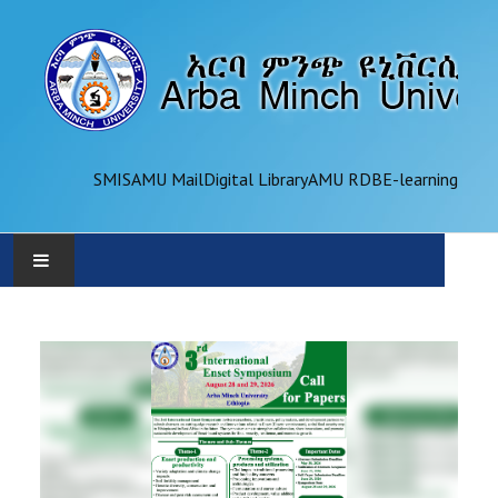
SMIS
AMU Mail
Digital Library
AMU RDB
E-learning
AMU
ADMINISTRATION
OFFICES
ACADEMICS