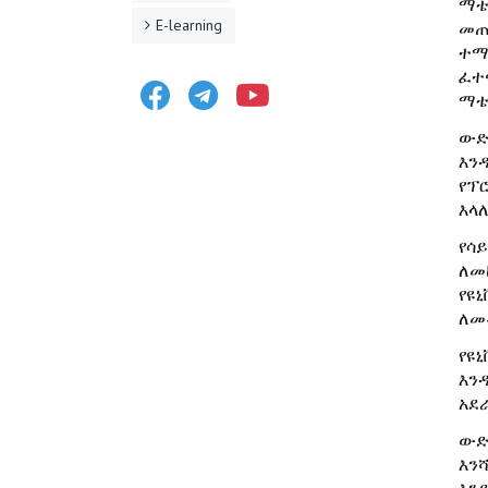
ማቴ
E-learning
መጠ
ተማ
ፈተ
Facebook
Telegram
Youtube
ማቴ
ውድ
እን
የፕ
እላለ
የሳ
ለመ
የዩ
ለመ
የዩ
እን
አደራ
ውድ
እን