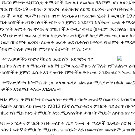
 የአርባ ምንጭ ዩኒቨርሲቲ ተማሪዎች በሙሉ፣ ለመላዉ ዓለምም ሆነ ለሀገራችን
ጣዉ የኮቭድ-19 መከሰት ምክንያት ለሕዝብና ለሀገር ደህንነት ታስቦ በትኩረት
ሪዎች ወላጅ ወይም ቤተሰብ ዘንድ እንዲቆዩ በተደረገዉ ሂደት ከመጋቢት 19 እ
የቤተሰቦቻችሁ ዘንድ ከሄዳችሁበት ቀን ጀምሮ እንደምን አላችሁ? ውድ ተማሪ
ያምሩት እናንተ ስትኖሩበትና በግቢያችሁ ወዲያ ወዲህ (ከዶርም ወደ ክፍል፣ ከ
ናኛ ቦታዎች፣ ወደ አቢያተክርስቲያናትና መስጂዶች ከዚያም ወደ ግቢ፣ ወደ ከ
 ነዉ፡፡ በክረምት ዕረፍት ለሁለት ወራት ወደ ቤተሰብ ስትሄዱ የክረምት ተማሪዎች
/ተቋም ትልቁ የውበት ምንጭና ሕይወት ተማሪ ነዉ፡፡
 ተማሪዎቻችን የኮሮና ቫይረስ ወረርሽኝ አደገኛነትንና
ሳቢነትን ለናንተ ለማስረዳት አልሞክርም፡፡ አደራችሁን ለማለት የምፈልገዉ ራ
ተሰቦቻችሁ ጀምሮ ራሱን እንዲጠብቅ የምትችሉትን ሁሉ እንድታደርጉ ነው፡፡ ከ
 ተማሪዎቻቸን ከትምህርት ጋር ላለዉ ጉዳይ በልዩ ልዩ ሚዲያዎች በኩል መረጃ
ታዎችን እንደሚከተለው እገልፃለሁ፡፡
 የድህረ ምረቃ ትምህርትን በተመለከተ የተማሪ ብዛት መጠነኛ በመሆኑና አብዛኛ
ችልበት አከባቢ ላይ በመሆኑ የ2012 የ2ኛ ሴሚስቴር ትምህርት ሳይቋረጥ በኦ
ስኬድ የሴሚስቴሩን ትምህርት እንደሚያጠናቅቁ ታስቦ ትምህርት እየተሰጠና የ
 የቅድመ ምረቃ ትምህርትን በተመለከተ የ1ኛ ዓመት ተማሪዎች በአዲሱ ስርዓተ
ይንስና ከፍተኛ ትምህርት ሚኒስቴር ዌብሳይት ላይ በመውሰድ መጠቀም ይጠበቅባ