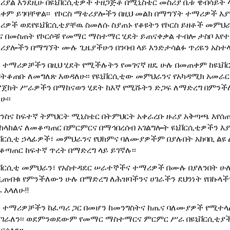
ሪያል እንደዚሁ በዩኒቨርሲቲዎች ተዘጋጅቶ በሚኒስቴር መስሪያ ቤቱ ዌብሳይት
ቀም ይገባቸዋል፡፡ የኮርስ ማቴሪያሎችን በዚህ መልክ በማግኘት ተማሪዎች እያነ
ሪዎች ወደየዩኒቨርሲቲያቸዉ ስመለሱ ስያጠኑ የቆዩትን የኮርስ ይዘቶች መምህራ
ና በመስጠት የኮርሶቹ የመማር ማስተማር ሂደት ይጠናቀቃል ተብሎ ታስቦ እየተ
ሪያሎችን በማግኘት ሙሉ ጊዜያችሁን በንባብ ላይ እንድታሳልፉ ጥሪዬን አስተላ
 ተማሪዎቻችን በዚህ ሂደት የሚችሉትን የመገናኛ ዘዴ ሁሉ በመጠቀም ከዩኒ
ዳትቆጠቡ ለመግለጽ እወዳለሁ፡፡ የዩኒቨርሲቲው መምህራንና የአካዳሚክ አመራር
ሮጀክት ሥራዎችን በማከናወን ሂደት ከእኛ የሚሹትን ድጋፍ ለማድረግ በምን
ሁ፡፡
ይንስና ከፍተኛ ትምህርት ሚኒስቴር በትምህርት አቀራረቡ ዙሪያ አቅጣጫ እየሰጠ
ከላከልና ለመቆጣጠር በምርምርና በማኅበረሰብ አገልግሎት ዩኒቨርሲቲዎችን እያ
ኒቨርሲቲ ኃላፊዎች፣ መምህራንና የህክምና ባለሙያዎችም በያሉበት አከባቢ ልዩ
ቆጣጠር ከፍተኛ ጥረት በማድረግ ላይ ይገኛሉ፡፡
ኒቨርሲቲ መምህራን፣ የአስተዳደር ሠራተኞችና ተማሪዎች በሙሉ በያለንበት ሁ
ዲጠብቁ የምንችለውን ሁሉ በማድረግ ለሕዝባችንና ሀገራችን ደህንነት የበኩላችን
 እላለሁ!!
 ተማሪዎቻችን ከፈጣሪ ጋር በመሆን ከመንግስትና ከጤና ባለሙያዎች የሚተላለ
ሻገራለን፡፡ ወደምንወደውም የመማር ማስተማርና ምርምር ሥራ በዩኒቨርሲቲያች