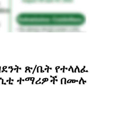
ደንት ጽ/ቤት የተላለፈ
ርሲቲ ተማሪዎች በሙሉ