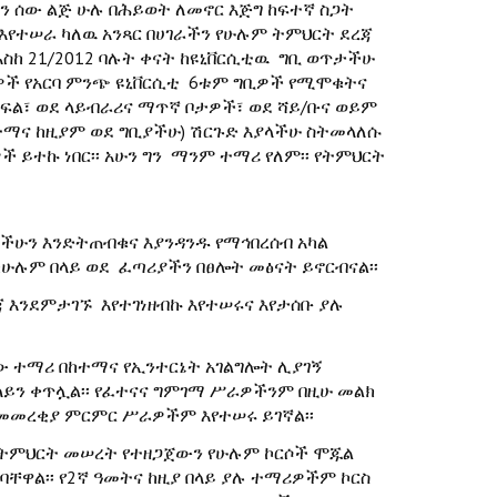
 ሰው ልጅ ሁሉ በሕይወት ለመኖር እጅግ ከፍተኛ ስጋት
 እየተሠራ ካለዉ አንጻር በሀገራችን የሁሉም ትምህርት ደረጃ
ስከ 21/2012 ባሉት ቀናት ከዩኒቨርሲቲዉ ግቢ ወጥታችሁ
ዎች የአርባ ምንጭ ዩኒቨርሲቲ 6ቱም ግቢዎች የሚሞቁትና
ክፍል፣ ወደ ላይብራሪና ማጥኛ ቦታዎች፣ ወደ ሻይ/ቡና ወይም
ተማና ከዚያም ወደ ግቢያችሁ) ሽርጉድ እያላችሁ ስትመላለሱ
 ይተኩ ነበር፡፡ አሁን ግን ማንም ተማሪ የለም፡፡ የትምህርት
ሳችሁን እንድትጠብቁና እያንዳንዱ የማኅበረሰብ አካል
ሁሉም በላይ ወደ ፈጣሪያችን በፀሎት መፅናት ይኖርብናል፡፡
 እንደምታገኙ እየተገነዘብኩ እየተሠሩና እየታሰቡ ያሉ
ው ተማሪ በከተማና የኢንተርኔት አገልግሎት ሊያገኝ
ንላይን ቀጥሏል፡፡ የፈተናና ግምገማ ሥራዎችንም በዚሁ መልክ
መመረቂያ ምርምር ሥራዎችም እየተሠሩ ይገኛል፡፡
 ትምህርት መሠረት የተዘጋጀውን የሁሉም ኮርሶች ሞጁል
ቸዋል፡፡ የ2ኛ ዓመትና ከዚያ በላይ ያሉ ተማሪዎችም ኮርስ