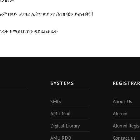
ርሳለን፡፡
ሉም በላይ ፈጣሪ ኢትዮጵያንና ሕዝቦቿን ይጠብቅ!!!
ፖሬት ኮሚዩኒኬሽን ዳይሬክቶሬት
SYSTEMS
REGISTRA
SMIS
About Us
AMU Mail
Alumni
Digital Library
Alumni Regis
AMU RDB
Contact us