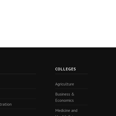
R
COLLEGES
Agriculture
Business &
Economics
tration
Medicine and