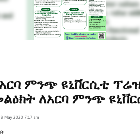
አርባ ምንጭ ዩኒቨርሲቲ ፕሬዝ
ልዕክት ለአርባ ምንጭ ዩኒቨ
 08 May 2020 7:17 am
በት