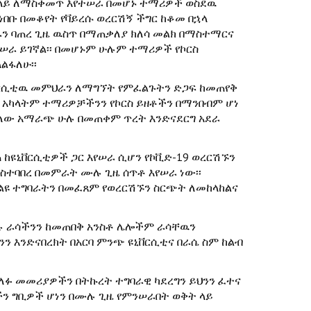
 ላይ ለማስቀመጥ እየተሠራ በመሆኑ ተማሪዎች ወስደዉ
በቡ በመቆየት የቫይረሱ ወረርሽኝ ችግር ከቆመ በኋላ
ን ባጠረ ጊዜ ዉስጥ በማጠቃለያ ክለሳ መልክ በማስተማርና
ሠራ ይገኛል፡፡ በመሆኑም ሁሉም ተማሪዎች የኮርስ
ልፋለሁ፡፡
ቨርሲቲዉ መምህራን ለማግኘት የምፈልጉትን ድጋፍ ከመጠየቅ
 አካላትም ተማሪዎቻችንን የኮርስ ይዘቶችን በማንበብም ሆነ
ችለው አማራጭ ሁሉ በመጠቀም ጥረት እንድናደርግ አደራ
 ከዩኒቨርሲቲዎች ጋር እየሠራ ሲሆን የኮቪድ-19 ወረርሽኙን
ስተባበረ በመምራት ሙሉ ጊዜ ሰጥቶ እየሠራ ነው፡፡
 ልዩ ተግባራትን በመፈጸም የወረርሽኙን ስርጭት ለመከላከልና
ሉ ራሳችንን ከመጠበቅ አንስቶ ሌሎችም ራሳቸዉን
ን እንድናበረክት በአርባ ምንጭ ዩኒቨርሲቲና በራሴ ስም ከልብ
ፉ መመሪያዎችን በትኩረት ተግባራዊ ካደረግን ይህንን ፈተና
ን ግቢዎች ሆነን በሙሉ ጊዜ የምንሠራበት ወቅት ላይ