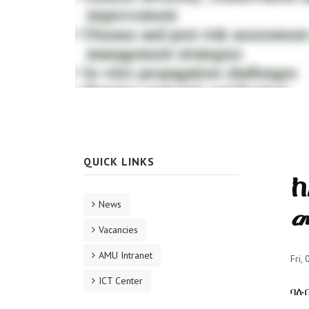
QUICK LINKS
ከ
News
መ
Vacancies
AMU Intranet
Fri,
ICT Center
ባሉ