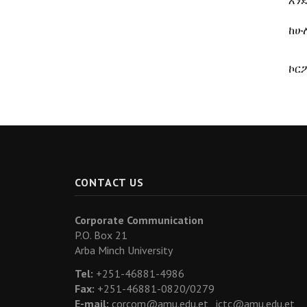
እንደ
ከሁ
ኮር
CONTACT US
Corporate Communication
P.O. Box 21
Arba Minch University
Tel:
+251-46881-4986
Fax:
+251-46881-0820/0279
E-mail:
corcom@amu.edu.et ,
ictc@amu.edu.et