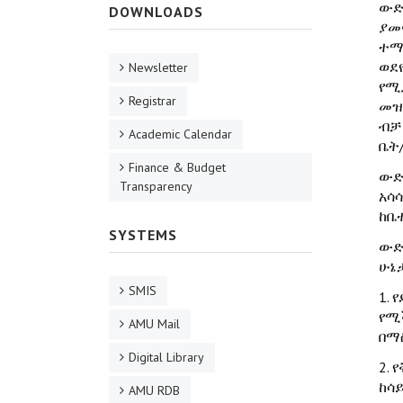
ውድ
DOWNLOADS
ያመ
ተማ
ወደ
Newsletter
የሚ
Registrar
መዝ
ብቻ
Academic Calendar
ቤት
Finance & Budget
ውድ
Transparency
አሳ
ከቤ
SYSTEMS
ውድ
ሁኔ
SMIS
1.
የሚ
AMU Mail
በማ
Digital Library
2.
ከሳ
AMU RDB