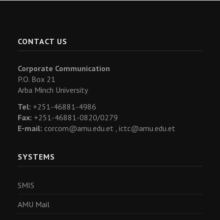
CONTACT US
Corporate Communication
P.O. Box 21
Arba Minch University
Tel:
+251-46881-4986
Fax:
+251-46881-0820/0279
E-mail:
corcom@amu.edu.et ,
ictc@amu.edu.et
SYSTEMS
SMIS
AMU Mail