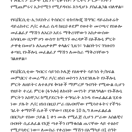
የሚጨምሩና ኢኮኖሚን የሚያዳብሩ እንዲሆኑ ያስፈልጋል ብለዋል፡፡
የዩኒቨርሲቲ-ኢንደስትሪ ትስስርና ቴክኖሎጂ ሽግግር ዳይሬክቶሬት
ዳይሬክተር ዶ/ር ቶሌራ ሴዳ ከዚህ ቀደም የወተት መናጫና የበቆሎ
መፈልፈያ ማሽን ለአርሶ አደሩ ማቅረባቸውን አስታውሰው
አካባቢው በጋሞ ዞን ውስጥ ከሚገኙ ወረዳዎች በኦቾሎኒ ምርት
ታዋቂ በመሆኑ ለአጠቃቀም ቀላልና ጊዜን፣ ጉልበትንና ገንዘብን
ቆጣቢ የኦቾሎኒ መፈልፈያ ማሽን ለሙከራ ማቅረባቸውን
ገልጸዋል፡፡
የዩኒቨርሲቲው ግብርና ሳይንስ ኮሌጅ የዕጽዋት ሳይንስ ት/ክፍል
መምህርና ተመራማሪ ዶ/ር ዘነበ መኮንን እንደገለጹት የኦቾሎኒ
ምርት ለዘይትና ለተለያዩ ቅባቶች ማምረቻ ግብዓት የሚውል ሲሆን
የዘይት ተረፈ ምርቱ (ፋጉሎ) ለከብት መኖነት ያገለግላል፡፡ የኦቾሎኒ
ምርትን አስቸጋሪ ከሚያደርጉት ተግባራት አንዱ የመፈልፈል ሂደቱ
ነው ያሉት ዶ/ር ዘነበ በዚህ ሥራ በአብዛኛው የሚሳተፉትና የችግሩ
ገፈት ቀማሾች ሴቶች ናቸው፡፡ በሂደቱ 10 ኪ.ግ ለመፈልፈል
በበርካታ የሰው ኃይል 1 ቀን ሙሉ የሚፈጅ ሲሆን ሥራው አሰልቺና
በብዛት ሲፈለፈል የእጅ ጣቶችን በማቁሰል ጤናቸው ላይ ተፅዕኖ
የሚያሳድር ነው፡፡ ለሙከራ የቀረበው ማሽን በአማካይ በ1 ሰዓት