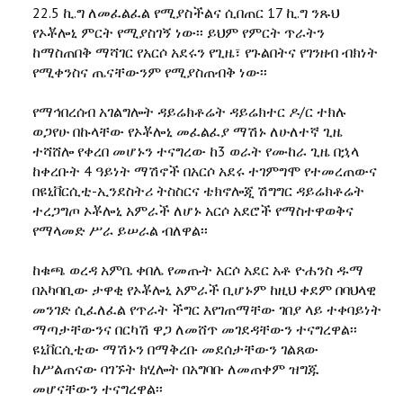
22.5 ኪ.ግ ለመፈልፈል የሚያስችልና ሲበጠር 17 ኪ.ግ ንጹህ
የኦቾሎኒ ምርት የሚያስገኝ ነው፡፡ ይህም የምርት ጥራትን
ከማስጠበቅ ማሻገር የአርሶ አደሩን የጊዜ፣ የጉልበትና የገንዘብ ብክነት
የሚቀንስና ጤናቸውንም የሚያስጠብቅ ነው፡፡
የማኅበረሰብ አገልግሎት ዳይሬክቶሬት ዳይሬክተር ዶ/ር ተክሉ
ወጋየሁ በኩላቸው የኦቾሎኒ መፈልፈያ ማሽኑ ለሁለተኛ ጊዜ
ተሻሸሎ የቀረበ መሆኑን ተናግረው ከ3 ወራት የሙከራ ጊዜ በኋላ
ከቀረቡት 4 ዓይነት ማሽኖች በአርሶ አደሩ ተገምግሞ የተመረጠውና
በዩኒቨርሲቲ-ኢንደስትሪ ትስስርና ቴክኖሎጂ ሽግግር ዳይሬክቶሬት
ተረጋግጦ ኦቾሎኒ አምራች ለሆኑ አርሶ አደሮች የማስተዋወቅና
የማላመድ ሥራ ይሠራል ብለዋል፡፡
ከቁጫ ወረዳ አምቤ ቀበሌ የመጡት አርሶ አደር አቶ ዮሐንስ ዱማ
በአካባቢው ታዋቂ የኦቾሎኒ አምራች ቢሆኑም ከዚህ ቀደም በባህላዊ
መንገድ ሲፈለፈል የጥራት ችግር እየገጠማቸው ገበያ ላይ ተቀባይነት
ማጣታቸውንና በርካሽ ዋጋ ለመሸጥ መገደዳቸውን ተናግረዋል፡፡
ዩኒቨርሲቲው ማሽኑን በማቅረቡ መደሰታቸውን ገልጸው
ከሥልጠናው ባገኙት ክሂሎት በአግባቡ ለመጠቀም ዝግጁ
መሆናቸውን ተናግረዋል፡፡