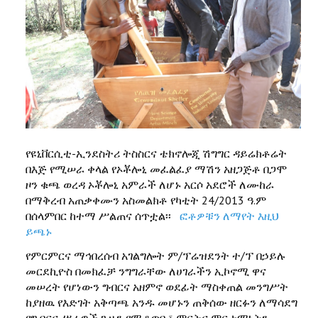
የዩኒቨርሲቲ-ኢንደስትሪ ትስስርና ቴክኖሎጂ ሽግግር ዳይሬክቶሬት
በእጅ የሚሠራ ቀላል የኦቾሎኒ መፈልፈያ ማሽን አዘጋጅቶ በጋሞ
ዞን ቁጫ ወረዳ ኦቾሎኒ አምራች ለሆኑ አርሶ አደሮች ለሙከራ
በማቅረብ አጠቃቀሙን አስመልክቶ የካቲት 24/2013 ዓ.ም
በሰላምበር ከተማ ሥልጠና ሰጥቷል፡፡
ፎቶዎቹን ለማየት እዚህ
ይጫኑ
የምርምርና ማኅበረሰብ አገልግሎት ም/ፕሬዝደንት ተ/ፕ በኃይሉ
መርደኪዮስ በመክፈቻ ንግግራቸው ለሀገራችን ኢኮኖሚ ዋና
መሠረት የሆነውን ግብርና አዘምኖ ወደፊት ማስቀጠል መንግሥት
ከያዘዉ የእድገት አቅጣጫ አንዱ መሆኑን ጠቅሰው ዘርፉን ለማሳደግ
የግብርና ሥራዎች ጊዜን የሚቆጥቡ፣ ምርትና ምርታማነትን