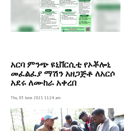
RESEARCH
REGISTRAR
JOURNALS
SYMPOSIA
አርባ ምንጭ ዩኒቨርሲቲ የኦቾሎኒ
PARTNERSHIP
መፈልፈያ ማሽን አዘጋጅቶ ለአርሶ
አደሩ ለሙከራ አቀረበ
Thu, 03 June 2021 11:24 am