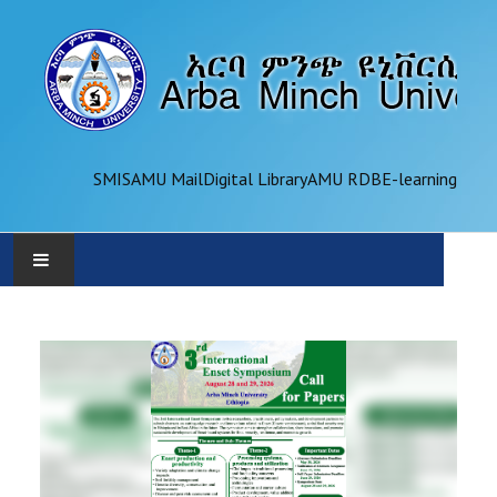
SMIS
AMU Mail
Digital Library
AMU RDB
E-learning
AMU
ADMINISTRATION
OFFICES
ACADEMICS