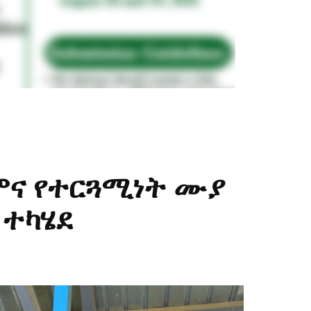
ምና የተርጓሚነት ሙያ
 ተካሄደ