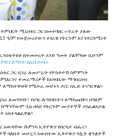
 ትምህርት ሚኒስቴር ጋር በመተባበር ‹‹ጥራት ያለው
013 ዓ/ም የመጀመሪያውን ሀገራዊ የትርጉም እና የተርጓሚነት
ድ ኢንስቲትዩቱ ከተመሠረተ አንድ ዓመት ያልሞላው ቢሆንም
ዎቹን ለማየት እዚህ ይጫኑ
ኒስቴር ጋር በጋራ ለመሥራት የሦስትዮሽ ስምምነት
 መምህራንና ተመራማሪዎች ከአካባቢው ማኅበረሰብ
 ለማስተዋወቅ የሚሠራ መሆኑን ዶ/ር ሰኢድ ተናግረዋል፡፡
በጋራ ለመገንባት፣ የሀገር ሉዓላዊነትን ለማስጠበቅና በዓለም
ን ከማንኛውም ጊዜ በላይ የትርጉም ሙያተኞች ያስፈልጓታል
ት አስተላልፈዋል፡፡
/ር አውላቸው ሹምነካ ኢትዮጵያ የበርካታ ብሔር፣
ንቋዎች ባለቤት መሆኗን አውስተው ኢትዮጵያ ካሏት ቋንቋዎች