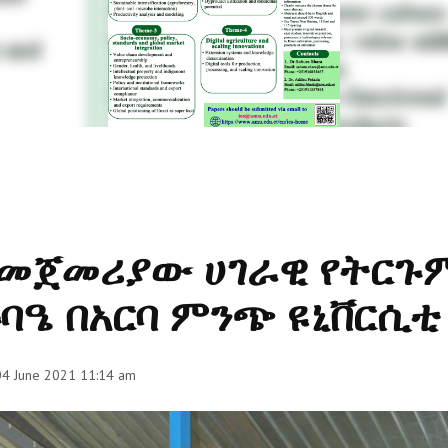
መጀመሪያው ሀገራዊ የትርጉ
ባዔ በአርባ ምንጭ ዩኒቨርሲቲ
 04 June 2021 11:14 am