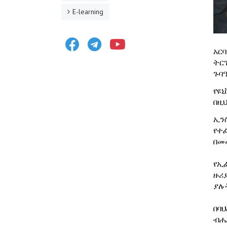
E-learning
Facebook
Telegram
Youtube
አር
ትር
ጉባዔ
የዩ
በዚ
ኢን
የተ
በመ
የኢ
ዙሪ
ያሉ
በባ
ብሔ