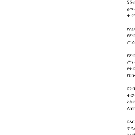
53
ዕው
ተናግ
የአ
የም
ሥራ
የም
ሥነ
የተ
የበ
በጉ
ተርጓ
አስተ
Amh
በአ
ጥና
አጋ