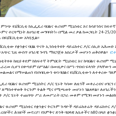
ባ ምንጭ ዩኒቨርሲቲ ከኢፌዴሪ ባህልና ቱሪዝም ሚኒስቴር እና ከሳይንስና ከፍተኛ
ጉምና ተርጓሚነት ለሀገራዊ መግባባት!›› በሚል መሪ ቃል ከመጋቢት 24-25/2
 በዩኒቨርሲቲው አካሂዷል፡፡
ኒቨርሲቲው የቋንቋና ባህል ጥናት ኢንስቲትዩት ዳይሬክተር ዶ/ር ሰኢድ አሕመ
ህ አጭር ጊዜ ውስጥ ሀገራዊ ጉባዔ ማዘጋጀቱ አበረታች መሆኑን ጠቅሰዋል፡፡
ፎቶ
ስቲትዩቱ ከዚህ ቀደም ከከፍተኛ ትምህርት ሚኒስቴር እና ከባህልና ቱሪዝም ሚ
ፈራረመ ሲሆን በቀጣይም በሥዕል፣ በሙዚቃና በሥነ-ጥበብ ፍላጎት ያላቸውን
መልመልና በማሠልጠን የአካባቢውን ቱባ ባህልና ዩኒቨርሲቲውን ለተቀረው ዓለም
ፌዴሪ ባህልና ቱሪዝም ሚኒስትር ዶ/ር ሂሩት ካሳው ለዜጎች መቀራረብና ሀገርን 
ያ ለማስተዋወቅ ትርጉም ትልቅ ሚና የሚጫወት መሆኑን ገልጸዋል፡፡ ለሀገራች
ት ዶ/ር ሂሩት ተጨባጭ ሥራ ለመሥራት በጋራ መቆም የሚገባ መሆኑን መልዕክ
ህልና ቱሪዝም ሚኒስቴር የቋንቋና ትርጉም ጉዳዮች ዳይሬክቶሬት ዳይሬክተር ዶ
ረሰቦችና ሕዝቦች መኖሪያ፣ የእምቅና ድንቅ ባህላዊ እሴቶችና ከ80 በላይ ቋ