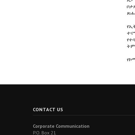
ቦታ
ጽሑ
የኢ
ተና
የተ
ትም
የኮ
CONTACT US
Corporate Communication
P.O. Box 21