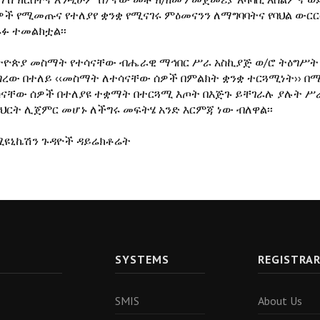
ዎች የሚመጡና የተለያየ ቋንቋ የሚናገሩ ምዕመናንን ለማግባባትና የባህል ውርር
ፉ ተመልክቷል፡፡
ትዮጵያ መስማት የተሳናቸው ብሔራዊ ማኅበር ሥራ አስኪያጅ ወ/ሮ ትዕግሥት
ግረው በተለይ ‹‹መስማት ለተሳናቸው ሰዎች በምልክት ቋንቋ ተርጓሚነት›› በሚል
ሳናቸው ሰዎች በተለያዩ ተቋማት በተርጓሚ እጦት በእጅጉ ይቸገራሉ ያሉት ሥራ 
ህርት ሊጀምር መሆኑ ለችግሩ መፍትሄ አንድ እርምጃ ነው ብለዋል፡፡
ሚዩኒኬሽን ጉዳዮች ዳይሬክቶሬት
SYSTEMS
REGISTRA
SMIS
About Us