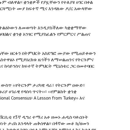
ም ብለዋል፡፡ ቋንቋዎች የያዟቸውን የተለያዩ ሀገር በቀል
ተርጓሚነት ሙያ ከፍተኛ ሚና እንዳለው ዶ/ር አውላቸው
ምር ተልዕኮውን ለመወጣት እንዲያስችለው ካቋቋማቸው
ከባህልና ቋንቋ አንፃር የሚያስፈልጉ የምርምርና ሥልጠና
ኩላቸው ዘርፉን በትምህርት አስደግፎ ሙያው የሚጠይቀውን
 አስተዋፅኦ የሚያበረክቱ ዜጎችን ለማሠልጠንና የትርጉምና
ና ከሳይንስና ከፍተኛ ትምህርት ሚኒስቴር ጋር በመተባበር
ውስጥ ‹‹የትርጉም ታሪካዊ ዳራ፣ የትርጉም ዐውድ፣
ያ ሀገራዊ የዳሰሳ ጥናት››፣ ‹‹የምልክት ቋንቋ
al Consensus፡ A Lesson from Turkey›› እና
ኒቨርሲቲ የ3ኛ ዲግሪ ተማሪ አቶ ዘመኑ ሐዲስ ባቀረቡት
ት ታሪከ እንዳላት ጠቅሰዋል፡፡ በ4ኛው መቶ ክ/ዘመን
 ኢትዮጵያ ከገቡ በኋላ እምነቶቹን ለማስፋፋት፣ ከተለያዩ