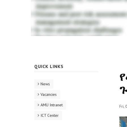
QUICK LINKS
የ
News
ጉ
Vacancies
AMU Intranet
Fri,
ICT Center