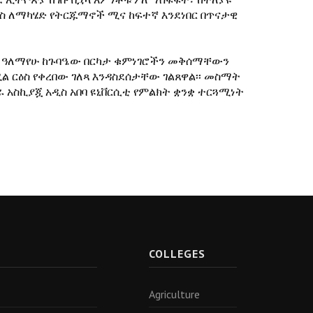
ስ ለማካሄድ የትርጁማኖች ሚና ከፍተኛ እንደነበር በጥናታዊ
 ዓለማየሁ ከጉባዔው በርካታ ቁምነገሮችን መቅሰማቸውን
 ርዕስ የቀረበው ገለጻ እንዳስደሰታቸው ገልጸዋል፡፡ መስማት
አስኪያጇ አዲስ አበባ ዩኒቨርሲቲ የምልክት ቋንቋ ተርጓሚነት
R
COLLEGES
Agriculture