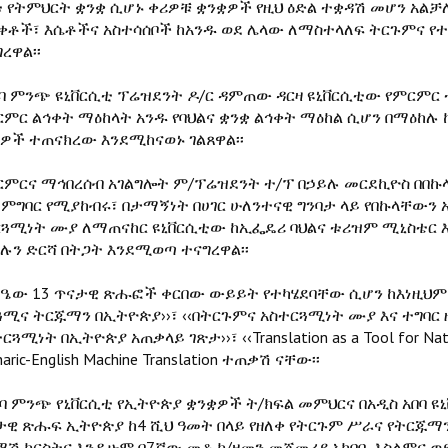
ቱ የትምህርት ቋንቋ ሲሆኑ ቀሪዎቹ ቋንቋዎች የዚህ ዕድል ተቋዳሽ መሆን አልቻሉ
ቀቶች፣ እሴቶችና አስተሳሰቦች ከአንዱ ወደ ሌላው ለማስተላለፍ ትርጉምና የ
ረዋል፡፡
ርባ ምንጭ ዩኒቨርሲቲ ፕሬዝደንት ዶ/ር ዳምጠው ዳርዛ ዩኒቨርሲቲው የምር
ርምር ልኅቀት ማዕከላት አንዱ የባህልና ቋንቋ ልኅቀት ማዕከል ሲሆን በማዕከሉ 
ዎች ተጠናክረው እንደሚከናወኑ ገልጸዋል፡፡
ርምርና ማኅበረሰብ አገልግሎት ም/ፕሬዝደንት ተ/ፕ በኃይሉ መርደኪዮስ በበ
-ምግባር የሚያከብሩ፣ በታማኝነት በሀገር ሁለንተናዊ ግንባታ ላይ የበኩላቸውን
ርጓሚነት ሙያ ለማጠናከር ዩኒቨርሲቲው ከኢፌዴሪ ባህልና ቱሪዝም ሚኒስቴር እ
ኩሉን ድርሻ በትጋት እንደሚወጣ ተናግረዋል፡፡
ባዔው 13 ጥናታዊ ጽሑፎች ቀርበው ውይይት የተካሄደባቸው ሲሆን ከእነዚህም 
ሚና ትርጁማን በኢትዮጵያ››፣ ‹‹በትርጉምና አስተርጓሚነት ሙያ እና ተግባር ዙሪ
ርጓሚነት በኢትዮጵያ አጠቃላይ ገጽታ››፣ ‹‹Translation as a Tool for Nation
aric-English Machine Translation ተጠቃሽ ናቸው፡፡
ርባ ምንጭ የኒቨርሲቲ የኢትዮጵያ ቋንቋዎች ት/ክፍል መምህርና በአዲስ አበባ ዩ
ታዊ ጽሑፍ ኢትዮጵያ ከ4 ሺህ ዓመት በላይ የዘለቀ የትርጉም ሥራና የትርጁማንነ
ማሽ ክርስትና እንዲሁም በ7ኛው መቶ ክ/ዘመን መጀመሪያ አካባቢ እስልምና ወደ