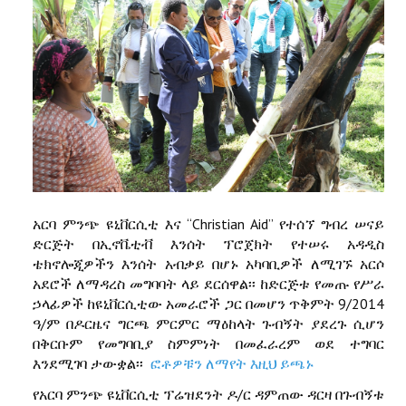
አርባ ምንጭ ዩኒቨርሲቲ እና “Christian Aid” የተሰኘ ግብረ ሠናይ
ድርጅት በኢኖቬቲቭ እንሰት ፕሮጀክት የተሠሩ አዳዲስ
ቴክኖሎጂዎችን እንሰት አብቃይ በሆኑ አካባቢዎች ለሚገኙ አርሶ
አደሮች ለማዳረስ መግባባት ላይ ደርሰዋል፡፡ ከድርጅቱ የመጡ የሥራ
ኃላፊዎች ከዩኒቨርሲቲው አመራሮች ጋር በመሆን ጥቅምት 9/2014
ዓ/ም በዶርዜና ግርጫ ምርምር ማዕከላት ጉብኝት ያደረጉ ሲሆን
በቅርቡም የመግባቢያ ስምምነት በመፈራረም ወደ ተግባር
እንደሚገባ ታውቋል፡፡
ፎቶዎቹን ለማየት እዚህ ይጫኑ
የአርባ ምንጭ ዩኒቨርሲቲ ፕሬዝደንት ዶ/ር ዳምጠው ዳርዛ በጉብኝቱ