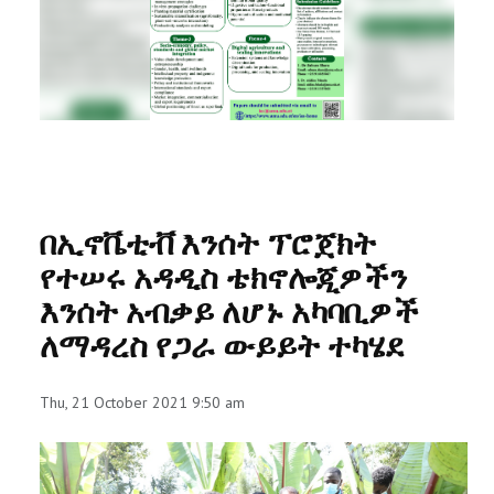
RESEARCH
REGISTRAR
JOURNALS
SYMPOSIA
በኢኖቬቲቭ እንሰት ፕሮጀክት
PARTNERSHIP
የተሠሩ አዳዲስ ቴክኖሎጂዎችን
እንሰት አብቃይ ለሆኑ አካባቢዎች
ለማዳረስ የጋራ ውይይት ተካሄደ
Thu, 21 October 2021 9:50 am