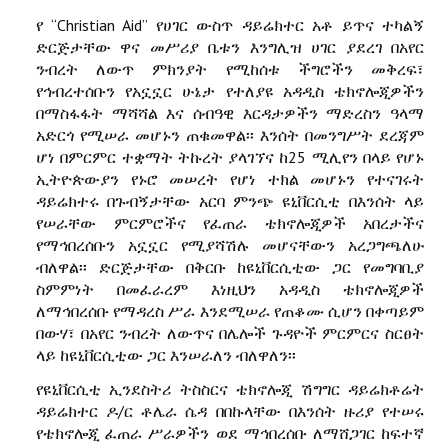
የ “Christian Aid” የሀገር ውስጥ ዳይሬክተር አቶ ይጥና ተካልኝ
ድርጅታቸው ዋና መሥሪያ ቤቱን እንግሊዝ ሀገር ያደረገ በአየር
ንብረት ለውጥ ምክንያት የሚከሰቱ ችግሮችን መቅረፍ፣
የኅብረተሰቡን የአኗኗር ሁኔታ የተለያዩ አዳዲስ ቴክኖሎጂዎችን
በማስፋፋት ማሻሻል እና ሰብዓዊ እርዳታዎችን ማድረስን ዓላማ
አድርጎ የሚሠራ መሆኑን ጠቁመዋል፡፡ እንሰት በመንግሥት ደረጃም
ሆነ በምርምር ተቋማት ትኩረት ያላገኘና ከ25 ሚሊየን በላይ የሆኑ
ኢትዮጵውያን የኑሮ መሠረት የሆነ ተክል መሆኑን የተናገሩት
ዳይሬክተሩ በጉብኝታቸው አርባ ምንጭ ዩኒቨርሲቲ በእንሰት ላይ
የሠራቸው ምርምሮችና የፈጠራ ቴክኖሎጂዎች አበረታችና
የማኅበረሰቡን አኗኗር የሚያሻሽሉ መሆናቸውን አረጋግጫለሁ
ብለዋል፡፡ ድርጅታቸው በቅርቡ ከዩኒቨርሲቲው ጋር የመግባቢያ
ስምምነት በመፈራረም እነዚህን አዳዲስ ቴክኖሎጂዎች
ለማኅበረሰቡ የማዳረስ ሥራ እንደሚሠራ የጠቆሙ ሲሆን በቀጣይም
በውሃ፣ በአየር ንብረት ለውጥና በሌሎች ጉዳዮች ምርምርና ስርፀት
ላይ ከዩኒቨርሲቲው ጋር እንሠራለን ብለዋለን፡፡
የዩኒቨርሲቲ ኢንደስትሪ ትስስርና ቴክኖሎጂ ሽግግር ዳይሬክቶሬት
ዳይሬክተር ዶ/ር ቶሌራ ሴዳ በበኩላቸው በእንሰት ዙሪያ የተሠሩ
የቴክኖሎጂ ፈጠራ ሥራዎችን ወደ ማኅበረሰቡ ለማሸጋገር ከፍተኛ