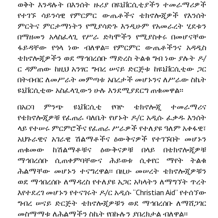
ወቅት እንዳሉት በእንሰት ዙሪያ በዩኒቨርሲቲያችን ተመራማሪዎች
የተገኙ ሳይንሳዊ የምርምር ውጤቶችና ቴክኖሎጂዎች የእንሰት
ምርትና ምርታማነትን የሚያሳድጉ እንዲሁም የአመራረት ሂደቱን
በማዘመን አላስፈላጊ የሥራ ድካሞችን የሚያስቀሩ በመሆናቸው
ፋይዳቸው የጎላ ነው ብለዋል፡፡ የምርምር ውጤቶችንና አዳዲስ
ቴክኖሎጂዎችን ወደ ማኅበረሰቡ ማድረስ ትልቁ ግብ ነው ያሉት ዶ/
ር ዳምጠው ከዚህ አንፃር ግብረ ሠናይ ድርጅቱ ከዩኒቨርሲቲው ጋር
በትብብር ለመሥራት መምጣቱ አበረታች መሆኑንና ለሥራው ስኬት
ዩኒቨርሲቲው አስፈላጊውን ሁሉ እንደሚያደርግ ጠቁመዋል፡፡
በአርባ ምንጭ ዩኒቨርሲቲ የባዮ ቴክኖሎጂ ተመራማሪና
የቴክኖሎጂዎቹ የፈጠራ ባለቤት የሆኑት ዶ/ር አዲሱ ፈቃዱ እንሰት
ላይ የተሠሩ ምርምሮችና የፈጠራ ሥራዎች የተለያዩ ዓለም አቀፋዊ፣
አህጉራዊና አገራዊ ሽልማቶችና ዕውቅናዎች የተገኙበት መሆኑን
ጠቁመው ከሽልማቶቹና ዕውቅናዎቹ በላይ በቴክኖሎጂዎቹ
ማኅበረሰቡ ሲጠቀምባቸውና ሕይወቱ ሲቀየር ማየት ትልቁ
ሕልማቸው መሆኑን ተናግረዋል፡፡ በዚሁ መሠረት ቴክኖሎጂዎቹን
ወደ ማኅበረሰቡ ለማዳረስ የተለያዩ አጋር አካላትን ለማግኘት ጥረት
እየተደረገ መሆኑን የተናገሩት ዶ/ር አዲሱ “Christian Aid” የተሰኘው
ግብረ ሠናይ ድርጅት ቴክኖሎጂዎቹን ወደ ማኅበረሰቡ ለማሸጋገር
መስማማቱ ለሕልማችን ስኬት የበኩሉን ያበረክታል ብለዋል፡፡