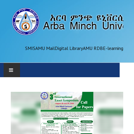
SMIS
AMU Mail
Digital Library
AMU RDB
E-learning
AMU
ADMINISTRATION
OFFICES
ACADEMICS