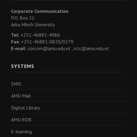
Corporate Communication
P.O. Box 21
Arba Minch University
Tel:
+251-46881-4986
Fax:
+251-46881-0820/0279
E-mail:
corcom@amu.edu.et ,
ictc@amu.edu.et
SYSTEMS
SMIS
AMU Mail
Digital Library
AMU RDB
E-learning