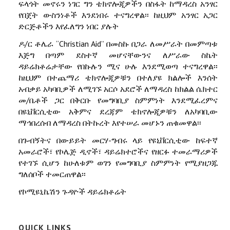
ፍላጎት መኖሩን ነገር ግን ቴክኖሎጂዎችን በስፋት ከማዳረስ አንፃር
የበጀት ውስንነቶች እንደነበሩ ተናግረዋል፡፡ ከዚህም አንፃር አጋር
ድርጅቶችን እየፈለግን ነበር ያሉት
ዶ/ር ቶሌራ “Christian Aid” በመስኩ በጋራ ለመሥራት በመምጣቱ
እጅግ በጣም ደስተኛ መሆናቸውንና ለሥራው ስኬት
ዳይሬክቶሬታቸው የበኩሉን ሚና ሁሉ እንደሚወጣ ተናግረዋል፡፡
ከዚህም በተጨማሪ ቴክኖሎጂዎቹን በተለያዩ ክልሎች እንሰት
አብቃይ አካባቢዎች ለሚገኙ አርሶ አደሮች ለማዳረስ ከክልል ሴክተር
መ/ቤቶች ጋር በቅርቡ የመግባቢያ ስምምነት እንደሚፈረምና
በዩኒቨርሲቲው አቅምና ደረጃም ቴክኖሎጂዎቹን ለአካባቢው
ማኅበረሰብ ለማዳረስ በትኩረት እየተሠራ መሆኑን ጠቁመዋል፡፡
በጉብኝትና በውይይት መርሃ-ግብሩ ላይ የዩኒቨርሲቲው ከፍተኛ
አመራሮች፣ የኮሌጅ ዲኖች፣ ዳይሬክተሮችና የዘርፉ ተመራማሪዎች
የተገኙ ሲሆን ከሁለቱም ወገን የመግባቢያ ስምምነት የሚያዘጋጁ
ግለሰቦች ተመርጠዋል፡፡
የኮሚዩኒኬሽን ጉዳዮች ዳይሬክቶሬት
QUICK LINKS