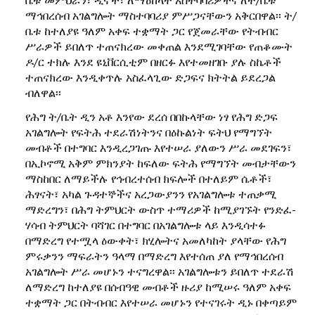
ማኅበረሰብ አገልግሎት ማስተባባሪያ ምሥጋናቸውን አቅርበዋል፡፡ ት/
ቤቱ ከተለያዩ ዓለም አቀፍ ተቋማት ጋር የጀመራቸው የትብብር
ሥራዎች ይበለጥ ተጠናክረው መቀጠል እንደሚገባቸው የጠቆሙት
ዶ/ር ተክሉ እንደ ዩኒቨርሲቲም በዘርፉ እየተመዘገቡ ያሉ ስኬቶች
ተጠናክረው እንዲቀጥሉ አስፈላጊው ድጋፍና ክትትል ይደረጋል
ብለዋል፡፡
የሕግ ት/ቤት ዲን አቶ እንየው ደረሰ በበኩላቸው ነፃ የሕግ ድጋፍ
አገልግሎት የፍትሕ ተደራሽነትንና በዕኩልነት ፍትህ የማግኘት
መብቶች በተግባር እንዲረጋገጡ እየተሠራ ያለውን ሥራ መደገፍን፣
በኢኮኖሚ አቅም ምክንያት ከፍለው ፍትሕ የማግኘት መብታቸውን
ማስከበር ለማይችሉ የኅብረተሰብ ክፍሎች በተለይም ሴቶች፣
ሕፃናት፣ አካል ጉዳተኞችና አረጋውያንን የአገልግሎቱ ተጠቃሚ
ማድረግን፣ በሕግ ትምህርት ውስጥ ተማሪዎች ከሚያገኙት የንድፈ-
ሃሳብ ትምህርት ባሻገር በተግባር በአገልግሎቱ ላይ እንዲሳተፉ
በማድረግ የተሟላ ዕውቀት፣ ክሂሎትና አመለካከት ያላቸው የሕግ
ምሩቃንን ማፍራትን ዓላማ በማድረግ እየተሰጠ ያለ የማኅበረሰብ
አገልግሎት ሥራ መሆኑን ተናግረዋል፡፡ አገልግሎቱን ይበለጥ ተደራሽ
ለማድረግ ከተለያዩ በሰብዓዊ መብቶች ዙሪያ ከሚሠሩ ዓለም አቀፍ
ተቋማት ጋር በትብብር እየተሠራ መሆኑን የተናገሩት ዲኑ በቀጣይም