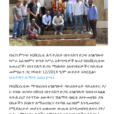
የአርባ ምንጭ ዩኒቨርሲቲ ሕግ ት/ቤት በነፃ የሕግ ድጋፍ አገልግሎት
የሥራ አፈፃፀምና ቀጣይ የሥራ አቅጣጫዎች ዙሪያ ከዩኒቨርሲቲው
አመራሮች፣ ከነፃ የሕግ ድጋፍ ማዕከላት አስተባባሪዎችና ከት/ቤቱ
መምህራን ጋር የካቲት 12/2014 ዓ/ም ውይይት አካሂዷል፡፡
ፎቶዎቹን ለማየት እዚህ ይጫኑ
የዩኒቨርሲቲው ማኅበረሰብ አገልግሎት ዳይሬክቶሬት ዳይሬክተር ዶ/
ር ተክሉ ወጋየሁ በቅርቡ በነፃ የሕግ ድጋፍ አገልግሎት ከደቡብ ክልል
ፍትሕ ቢሮ የተገኘው ዕውቅናና ሽልማት በዘርፉ እየተመዘገቡ ያሉ
ስኬቶችን ይበለጥ ለማጠናከርና የተሻለ አፈፃፀም እንዲመዘገብ
የሚያበረታታ መሆኑን ጠቁመው ውጤቱ እንዲመዘገብ ለሠሩ የት/
ቤቱ መምህራን፣ ዲኖች፣ ለማዕከላት አስተባባሪዎችና ለት/ቤቱ