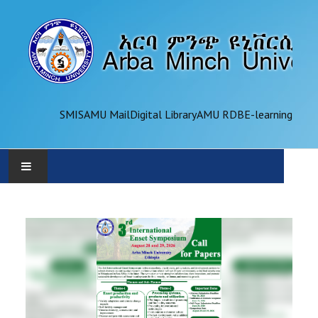
SMIS
AMU Mail
Digital Library
AMU RDB
E-learning
AMU
ADMINISTRATION
OFFICES
ACADEMICS