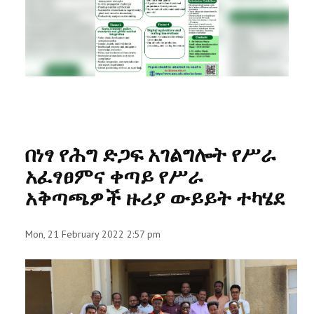
RESEARCH
REGISTRAR
JOURNALS
SYMPOSIA
በነፃ የሕግ ድጋፍ አገልግሎት የሥራ
PARTNERSHIP
አፈፃፀምና ቀጣይ የሥራ
አቅጣጫዎች ዙሪያ ውይይት ተካሄደ
Mon, 21 February 2022 2:57 pm