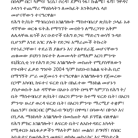
በሰላም በር፣ ካምባ፣ ገረሴ፣ ቦረዳ፣ ደምባ ጎፋ፣ ኩልሜ፣ ፋሻ፣ ገዋዳና
ኦላንጎ ተጨማሪ ማዕከላትን ለመክፈት እንቅስቃሴ ላይ
መሆናቸውን ተናግረዋል፡፡
የሕግ ት/ቤት ማኅበረሰብ አገልግሎት ማስተባበሪያ ጽ/ቤት ኃላፊ አቶ
ዳኛቸው ወርቁ ፍትሕ የማግኘት መብትን ለማረጋገጥ አቅም
ለሌላቸዉ ዜጎች እና ቡድኖች የሕግ ድጋፍ ማድረግ ወሳኝ ጉዳይ
ቢሆንም እንደ አገር ያሉት የድጋፍ አማራጮች ትኩረት
የተነፈጋቸው፣ ተደራሽ ያልሆኑ እና ያልተደራጁ መሆናቸውን
ጠቁመው ይህንን ክፍተት ለመሙላት በማለም አርባ ምንጭ
ዩኒቨርሲቲ ነፃ የሕግ ድጋፍ አገልግሎት መስጠት የሚያስቸለውን
የጥብቅና ፈቃድ ግንቦት 2004 ዓ/ም ከደቡብ ክልል ፍትሕ ቢሮ
በማግኝት ሥራ መጀመሩን ተናግረዋል፡፡ አገልግሎቱን የጀመረው
በጋሞ አካባቢ ከፍተና ፍርድ ቤት በከፈተው ማዕከል መሆኑን
ያስታወሱት አቶ ዳኛቸው በአሁኑ ሰዓት በጫሞ ካምፓስ የሕግ ት/
ቤት ማስተባበሪያ ጽ/ቤት፣ በአርባ ምንጭ ከተማ ፍርድ ቤት፣ በአርባ
ምንጭ ዙሪያ ወረዳ ፍርድ ቤት፣ በአርባ ምንጭ ማረሚያ ተቋም፣
በጨንቻ፣ በብርብር (ምዕራብ ዓባያ)፣ በዋጫ፣ በሳውላ፣ በኮንሶ እና
በጊዶሌ ማዕከላት አገልግሎት በመስጠት ላይ ይገኛል ብለዋል፡፡
የሕግ ምክር አገልግሎት፣ ለፍርድ ቤትና ለአስተዳደር አካላት
የሚቀርቡ አቤቱታዎችን ማለትም ክስ፣ መልስ፣ ይግባኝ፣ የሰበር
አቤቱታና የመሳሉትን መጻፍ፣ ወክሎ መከራከር እና ማስታረቅ