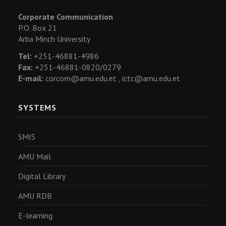
Corporate Communication
P.O. Box 21
Arba Minch University
Tel:
+251-46881-4986
Fax:
+251-46881-0820/0279
E-mail:
corcom@amu.edu.et ,
ictc@amu.edu.et
SYSTEMS
SMIS
AMU Mail
Digital Library
AMU RDB
E-learning