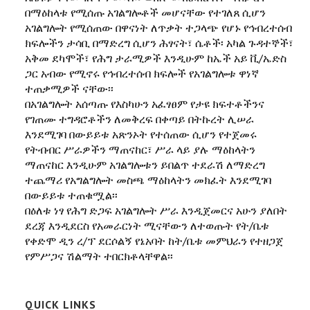
በማዕከላቱ የሚሰጡ አገልግሎቶች መሆናቸው የተገለጸ ሲሆን
አገልግሎት የሚሰጠው በዋናነት ለጥቃት ተጋላጭ የሆኑ የኅብረተሰብ
ክፍሎችን ታሳቢ በማድረግ ሲሆን ሕፃናት፣ ሴቶች፡ አካል ጉዳተኞች፣
አቅመ ደካሞች፣ የሕግ ታራሚዎች እንዲሁም ከኤች አይ ቪ/ኤድስ
ጋር አብው የሚኖሩ የኅብረተሰብ ክፍሎች የአገልግሎቱ ዋነኛ
ተጠቃሚዎች ናቸው፡፡
በአገልግሎት አሰጣጡ የእስካሁን አፈፃፀም የታዩ ክፍተቶችንና
የገጠሙ ተግዳሮቶችን ለመቅረፍ በቀጣይ በትኩረት ሊሠራ
እንደሚገባ በውይይቱ አጽንኦት የተሰጠው ሲሆን የተጀመሩ
የትብብር ሥራዎችን ማጠናከር፣ ሥራ ላይ ያሉ ማዕከላትን
ማጠናከር እንዲሁም አገልግሎቱን ይበልጥ ተደራሽ ለማድረግ
ተጨማሪ የአግልግሎት መስጫ ማዕከላትን መክፈት እንደሚገባ
በውይይቱ ተጠቁሟል፡፡
በዕለቱ ነፃ የሕግ ድጋፍ አገልግሎት ሥራ እንዲጀመርና አሁን ያለበት
ደረጃ እንዲደርስ የአመራርነት ሚናቸውን ለተወጡት የት/ቤቱ
የቀድሞ ዲን ረ/ፕ ደርሶልኝ የኔአባት ከት/ቤቱ መምህራን የተዘጋጀ
የምሥጋና ሽልማት ተበርክቶላቸዋል፡፡
QUICK LINKS