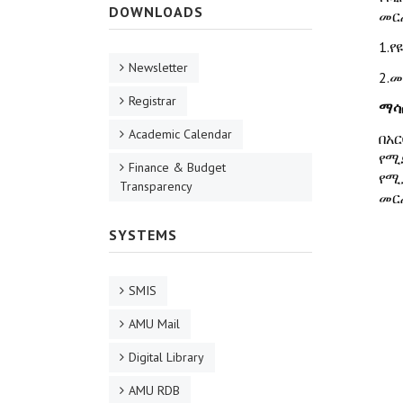
DOWNLOADS
መር
1.
Newsletter
2.
Registrar
ማሳ
Academic Calendar
በአ
የሚ
Finance & Budget
የሚ
Transparency
መር
SYSTEMS
SMIS
AMU Mail
Digital Library
AMU RDB