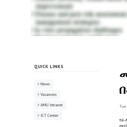
QUICK LINKS
ማ
News
Vacancies
AMU Intranet
Tue,
ICT Center
የፊ
የዩ