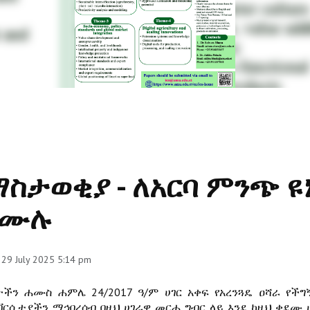
ስታወቂያ - ለአርባ ምንጭ ዩ
በሙሉ
 29 July 2025 5:14 pm
ታችን ሐሙስ ሐምሌ 24/2017 ዓ/ም ሀገር አቀፍ የአረንጓዴ ዐሻራ የች
ኒቨርሲቲያችን ማኅበረሰብ በዚህ ሀገራዊ መርሐ ግብር ላይ እንደ ከዚህ ቀደሙ 