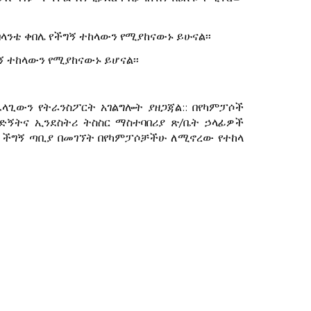
በላንቴ ቀበሌ የችግኝ ተከላውን የሚያከናውኑ ይሁናል፡፡
ኝ ተከላውን የሚያከናውኑ ይሆናል፡፡
ላጊውን የትራንስፖርት አገልግሎት ያዘጋጃል:: በየካምፓሶች
ድኝትና ኢንደስትሪ ትስስር ማስተባበሪያ ጽ/ቤት ኃላፊዎች
ው ችግኝ ጣቢያ በመገኘት በየካምፓሶቻችሁ ለሚኖረው የተከላ