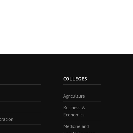
R
COLLEGES
Agriculture
Business &
Economics
tration
Medicine and