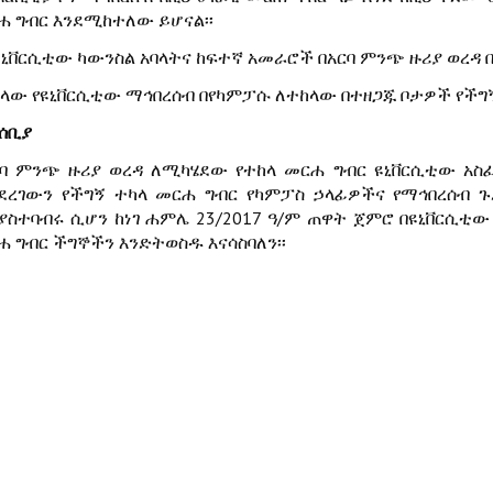
ሐ ግብር እንደሚከተለው ይሆናል፡፡
የዩኒቨርሲቲው ካውንስል አባላትና ከፍተኛ አመራሮች በአርባ ምንጭ ዙሪያ ወረዳ 
መላው የዩኒቨርሲቲው ማኅበረሰብ በየካምፓሱ ለተከላው በተዘጋጁ ቦታዎች የችግ
ሰቢያ
ርባ ምንጭ ዙሪያ ወረዳ ለሚካሄደው የተከላ መርሐ ግብር ዩኒቨርሲቲው አስፈ
ደረገውን የችግኝ ተካላ መርሐ ግብር የካምፓስ ኃላፊዎችና የማኅበረሰብ ጉ
ያስተባብሩ ሲሆን ከነገ ሐምሌ 23/2017 ዓ/ም ጠዋት ጀምሮ በዩኒቨርሲቲ
ሐ ግብር ችግኞችን እንድትወስዱ እናሳስባለን፡፡