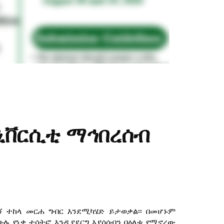
ኒቨርሲቲ ማኅበረሰብ
ግኝ ተከላ መርሐ ግብር እንደሚካሄድ ይታወቃል፡፡ በመሆኑም
ሁሉ የነቃ ተሳትፎ እንዲያደርግ እያሳሰብን በዕለቱ የሚኖረው