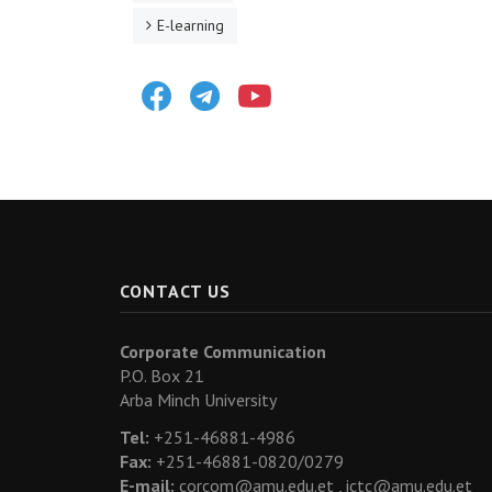
E-learning
Facebook
Telegram
Youtube
CONTACT US
Corporate Communication
P.O. Box 21
Arba Minch University
Tel:
+251-46881-4986
Fax:
+251-46881-0820/0279
E-mail:
corcom@amu.edu.et ,
ictc@amu.edu.et