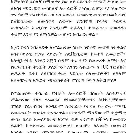
ካምላክነሽ ደሳለኝ በማጠቃለያው ላይ ባደረጉት ንግግር፤ ሥልጠናው
ለአስተዳደር ዘርፍ መካከለኛ አመራሮች የተሰጠ ሲሆን፣ የሥልጠናው
ዋና ዓላማ የአስተዳደር ዘርፉን አሠራር በዘመናዊ መንገድ በመቅረጽ፣
ዩኒቨርሲቲው ለውስጥና ለውጭ ደንበኞቹ የላቀና ቀልጣፋ
አገልግሎት እንዲሰጥ እንዲሁም ተፈላጊ፣ ተመራጭና ተወዳዳሪ
ተቋም እንዲሆን ለማስቻል መሆኑን አብራርተዋል።
ኢ/ር ዮናስ ገብረጻድቅ ለሥልጠናው ስኬት ከፍተኛ ሙያዊ ክትትልና
አስተዳደራዊ ድጋፍ ላደረጉት የዩኒቨርሲቲው ከፍተኛ አመራሮች፣
ከሎጂስቲክስ አንጻር እጅግ በጣም ጥሩ የሆነ የመሠረተ ልማት እና
የኢንተርኔት ቅንጅት ያለምንም እንከን ላቀረበው ለ IUC ፕሮጀክት
ጽሕፈት ቤት፣ ለዩኒቨርሲቲው አይሲቲ ባለሙያዎች፣ ለዓለም
አቀፋዊነትና አጋርነት ዳይሬክቶሬት ምስጋናቸውን አቅርበዋል፡፡
የሥልጠናው ተሳታፊ የነበሩት አመራሮች በሰጡት አስተያየት፤
ሥልጠናው ያለፉ የአመራር ድክመቶቻቸውንና ስህተቶቻቸውን
በግልጽ የፈተሹበት እንዲሁም ለወደፊቱ የተሻለ የመሪነት ግንዛቤ
የጨበጡበት መሆኑን ተናግረዋል። በተለይም ማንኛውንም ተቋማዊ
ውሳኔ ከራስ አመለካከትና አንግል ብቻ ተነሥቶ በችኮላ ከመወሰን
ይልቅ፤ ከተቀመጡ መመሪያዎች፣ ደንቦችና ከሌሎች ባለድርሻ
አካላት አንጻር በማገናዘብና በውጤታማ ተግባቦት መወሰን