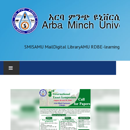
SMIS
AMU Mail
Digital Library
AMU RDB
E-learning
AMU
ADMINISTRATION
OFFICES
ACADEMICS