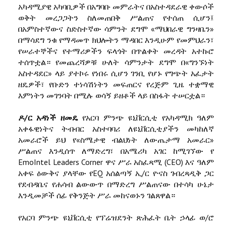
አካዳሚያዊ አካባቢዎች በአግባቡ መምራትና በአስተዳደራዊ ቀውሶች
ወቅት መረጋጋትን ስለመጠበቅ ሥልጠና የተሰጠ ሲሆን፤
በአምስተኛውና ስድስተኛው ሳምንት ደግሞ «ማህበራዊ ግንዛቤን»
በማሳደግ ንቁ የማዳመጥ ክህሎትን ማዳበር እንዲሁም የመምህራን፣
የሠራተኞችና የተማሪዎችን ፍላጎት በጥልቀት መረዳት አተኩሮ
ተሰጥቷል። የመጨረሻዎቹ ሁለት ሳምንታት ደግሞ በ«ግንኙነት
አስተዳደር» ላይ ያተኮሩ የነበሩ ሲሆን ገንቢ የሆኑ የግጭት አፈታት
ዘዴዎች፣ የቡድን ተነሳሽነትን መፍጠርና የረጅም ጊዜ ተቋማዊ
እምነትን መገንባት በሚሉ ወሳኝ ይዘቶች ላይ በስፋት ተሠርቷል።
ዶ/ር አዳነች ዘመዴ
የአርባ ምንጭ ዩኒቨርሲቲ የአካዳሚክ ዓለም
አቀፋዊነትና ትብብር አስተባባሪ ለዩኒቨርሲቲያችን መካከለኛ
አመራሮች ይህ የ«ስሜታዊ ብልህነት ለውጤታማ አመራር»
ሥልጠና እንዲሰጥ ለማድረግ፣ በአሜሪካ አገር ከሚገኘው የ
EmoIntel Leaders Corner ዋና ሥራ አስፈጻሚ (CEO) እና ዓለም
አቀፍ ዕውቅና ያላቸው የEQ አሰልጣኝ ኢ/ር ዮናስ ገብረጻዲቅ ጋር
የደብዳቤና የሐሳብ ልውውጥ በማድረግ ሥልጠናው በተሳካ ሁኔታ
እንዲመቻች ሰፊ የቅንጅት ሥራ መከናወኑን ገልጸዋል።
የአርባ ምንጭ ዩኒቨርሲቲ የፕሬዝደንት ጽሕፈት ቤት ኃላፊ ወ/ሮ