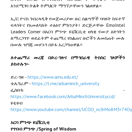
እንደሚገባ ትልቅ ትምህርት ማግኘታቸውን ገልጸዋል።
ኢ/ር ዮናስ ገብረጻዲቅ የመጀመሪያው ዙር ሰልጣኞች ባሳዩት ከፍተኛ
ፍላጎትና የአመለካከት ተፅዕኖ ምክንያት፣ ድርጅታቸው EmoIntel
Leaders Corner በአርባ ምንጭ ዩኒቨርሲቲ ዘላቂ የሙያ ዕድገትን
ለማረጋገጥ ወደፊትም ተጨማሪ የስልጠና ዙሮችን ለመስጠት ሙሉ
በሙሉ ዝግጁ መሆኑን በይፋ አረጋግጠዋል።
ለተጨማሪ መረጃ በድረ-ገጽና በማኅበራዊ ትስስር ገጾቻችን
ይከተሉን፡-
ድረ-ገጽ -
https://www.amu.edu.et/
ቴሌግራም -
https://t.me/arbaminch_university
ፌስቡክ -
https://www.facebook.com/ArbaMinchUniversityccd/
ዩቲዩብ
https://www.youtube.com/channel/UCOO_nclhMo8M3r74O
አርባ ምንጭ ዩኒቨርሲቲ
የጥበብ ምንጭ /Spring of Wisdom