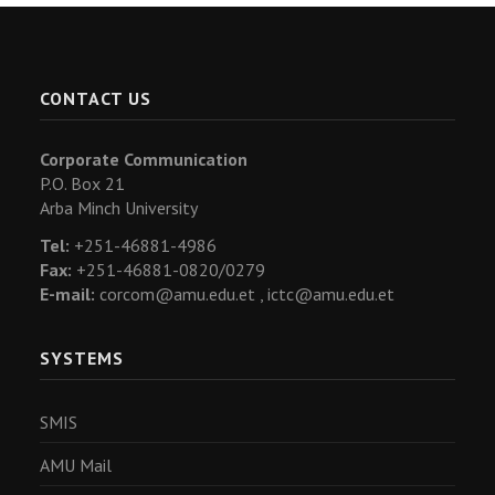
CONTACT US
Corporate Communication
P.O. Box 21
Arba Minch University
Tel:
+251-46881-4986
Fax:
+251-46881-0820/0279
E-mail:
corcom@amu.edu.et ,
ictc@amu.edu.et
SYSTEMS
SMIS
AMU Mail