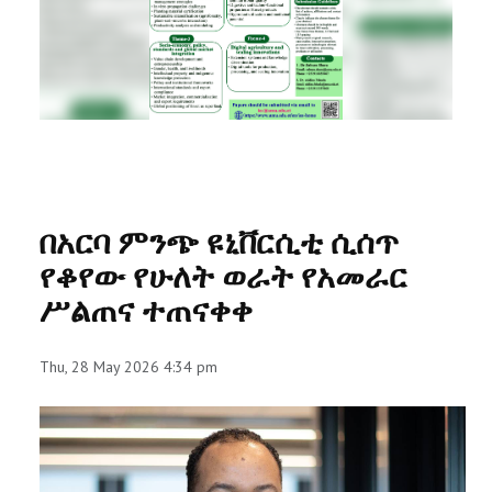
RESEARCH
REGISTRAR
JOURNALS
SYMPOSIA
በአርባ ምንጭ ዩኒቨርሲቲ ሲሰጥ
PARTNERSHIP
የቆየው የሁለት ወራት የአመራር
ሥልጠና ተጠናቀቀ
Thu, 28 May 2026 4:34 pm