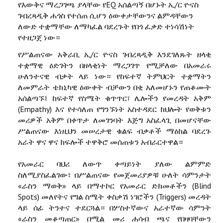
የእውቅና ማረጋገጫ ያላቸው የEQ አሰልጣኝ በሆኑት ኢ/ር ዮናስ
ገብረጻዲቅ ሐጎስ የተሰጠ ሲሆን ዕውቀታቸውንና ልምዳቸውን
ለውድ ተቋማቸው ለማካፈል ባደረጉት የበጎ ፈቃድ ተነሳሽነት
የተዘጋጀ ነው።
የሥልጠናው አቅራቢ ኢ/ር ዮናስ ገብረጻዲቅ እንደገለጹት ዘላቂ
ተቋማዊ ዕድገትን በዘላቂነት ማረጋገጥ የሚቻለው በአመራሩ
ሁለንተናዊ ብቃት ላይ ነው። የከፍተኛ ትምህርት ተቋማትን
ለመምራት ቴክኒካዊ ዕውቀት ብቻውን በቂ አለመሆኑን የጠቆሙት
አሰልጣኙ፤ ከፍተኛ የስሜት ቁጥጥር፣ ሌሎችን የመረዳት አቅም
(Empathy) እና የተሳለጠ የግንኙነት አስተዳደር ክህሎት የወቅቱን
መሪዎች አቅም በቀጥታ ለመገንባት እጅግ አስፈላጊ በመሆናቸው
ሥልጠናው እነዚህን መሠረታዊ ቁልፍ ብቃቶች ማዕከል ባደረጉ
አራት ዋና ዋና ክፍሎች ተዋቅሮ መሰጠቱን አብራርተዋል።
የአመራር ባህሪ ለውጥ ቀጣይነት ያለው ልምምድ
ስለሚያስፈልገው፣ በሥልጠናው የመጀመሪያዎቹ ሁለት ሳምንታት
«ራስን ማወቅ» ላይ በማተኮር የአመራር ድክመቶችን (Blind
Spots) መለየትና የግል ስሜት ቀስቃሽ ነገሮችን (Triggers) መረዳት
ላይ ሰፊ ትንተና ተደርጓል። በሦስተኛውና አራተኛው ሳምንት
«ራስን መቆጣጠር» በሚል መሪ ሐሳብ ጫና የበዛባቸውን