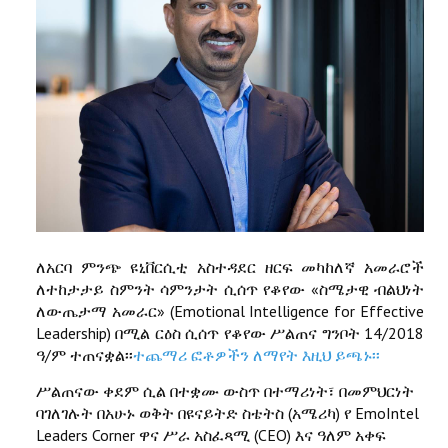
ለአርባ ምንጭ ዩኒቨርሲቲ አስተዳደር ዘርፍ መካከለኛ አመራሮች
ለተከታታይ ስምንት ሳምንታት ሲሰጥ የቆየው «ስሜታዊ ብልህነት
ለውጤታማ አመራር» (Emotional Intelligence for Effective
Leadership) በሚል ርዕስ ሲሰጥ የቆየው ሥልጠና ግንቦት 14/2018
ዓ/ም ተጠናቋል፡፡
ተጨማሪ ፎቶዎችን ለማየት እዚህ ይጫኑ፡፡
ሥልጠናው ቀደም ሲል በተቋሙ ውስጥ በተማሪነት፣ በመምህርነት
ባገለገሉት በአሁኑ ወቅት በዩናይትድ ስቴትስ (አሜሪካ) የ EmoIntel
Leaders Corner ዋና ሥራ አስፈጻሚ (CEO) እና ዓለም አቀፍ