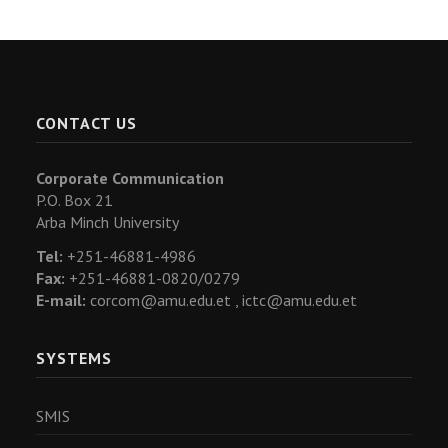
CONTACT US
Corporate Communication
P.O. Box 21
Arba Minch University
Tel:
+251-46881-4986
Fax:
+251-46881-0820/0279
E-mail:
corcom@amu.edu.et ,
ictc@amu.edu.et
SYSTEMS
SMIS