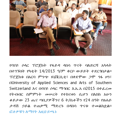
የሳሃይ ሶላር ፕሮጀክት የፋይዳ ዳሰሳ ጥናት ባለድርሻ አካላት
በተገኙበት የካቲት 14/2013 ዓ/ም ቀርቦ ውይይት ተደርጎበታል፡፡
ፕሮጀክቱ በአርባ ምንጭ ዩኒቨርሲቲ፣ በቀደሞው ጋሞ ጎፋ ዞን፣
በUniversity of Applied Sciences and Arts of Southern
Switzerland እና በሳሃይ ሶላር ማኅበር እ.ኤ.አ በ2015 በተፈረመ
የትብብር ስምምነት መሠረት የተከናወነ ሲሆን በእስከ አሁን
ቆይታው 23 ጤና ጣቢያዎችንና 6 ት/ቤቶችን የ24 ሰዓት የፀሐይ
ታዳሽ ኃይል ተጠቃሚ ማድረጉ በዳሰሳ ጥናቱ ተመልክቷል፡፡
ፎቶዎቹን ለማየት እዚህ ይጫኑ