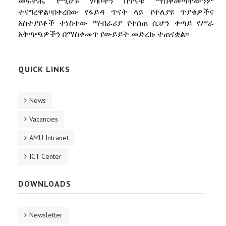
መፍትሔ የሚሆኑ ሃሳቦችን በጥናቱ ማስቀመጣቸውንም
ተናግረዋል፡፡በቀረበው የፋይዳ ጥናት ላይ የተለያዩ ጥያቄዎችና
አስተያየቶች ተነስተው ማብራሪያ የተሰጠ ሲሆን ቀጣይ የሥራ
አቅጣጫዎችን በማስቀመጥ የውይይት መድረኩ ተጠናቋል፡፡
QUICK LINKS
News
Vacancies
AMU Intranet
ICT Center
DOWNLOADS
Newsletter