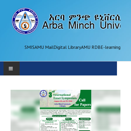
SMIS
AMU Mail
Digital Library
AMU RDB
E-learning
AMU
ADMINISTRATION
OFFICES
ACADEMICS