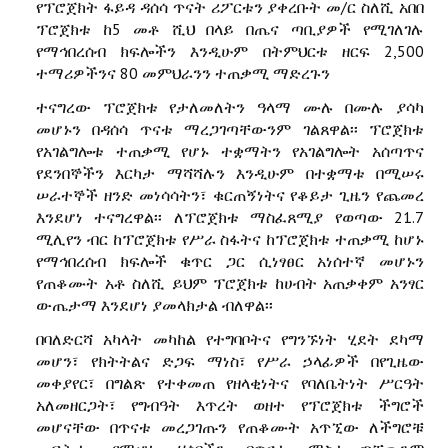
የፕሮጀክት ፋይዳ ዳሰሳ ጥናት ሪፖርቱን ያቀረቡት መ/ር ስለሺ አበበ
ፕሮጀክቱ ከ5 መቶ ሺህ በላይ በጤና ጣቢያዎች የሚገለገሉ
የማኅበረሰብ ክፍሎችን እንዲሁም በትምህርቱ ዘርፍ 2,500
ተማሪዎችንና 80 መምህራንን ተጠቃሚ ማድረጉን
ተናግረው ፕሮጀክቱ የታለመለትን ዓላማ ሙሉ በሙሉ ያሳካ
መሆኑን በዳሰሳ ጥናቱ ማረጋገጣቸውንም ገልጸዋል፡፡ ፕሮጀክቱ
የአገልግሎቱ ተጠቃሚ የሆኑ ተቋማትን የአገልግሎት አሰጣጥና
የደንበኞችን እርካታ ማሻሻሉን እንዲሁም በተቋማቱ በሚሠሩ
ሠራተኞች ዘንድ መነሳሳትን፣ ቁርጠኝነትና የቆይታ ጊዜን የጨመረ
እንደሆነ ተናግረዋል፡፡ ለፕሮጀክቱ ማስፈጸሚያ የወጣው 21.7
ሚሊየን ብር ከፕሮጀክቱ የሥራ ስፋትና ከፕሮጀክቱ ተጠቃሚ ከሆኑ
የማኅበረሰብ ክፍሎች ቁጥር ጋር ሲነፃፀር አነሰተኛ መሆኑን
የጠቆሙት አቶ ስለሺ ይህም ፕሮጀክቱ ከሀብት አጠቃቀም አንፃር
ውጤታማ እንደሆነ ያመላክታል ብለዋል፡፡
በባለድርሻ አካላት መካከል የተግባቦትና የግንኙነት ሂደት ደካማ
መሆን፣ የክትትልና ድጋፍ ማነስ፣ የሥራ ኃላፊዎች በየጊዜው
መቀያየር፣ በግልጽ የተቀመጠ የዘላቂነትና የባለቤትነት ሥርዓት
አለመዘርጋት፣ የግብዓት እጥረት ወዘተ የፕሮጀክቱ ችግሮች
መሆናቸው በጥናቱ መረጋገጡን የጠቆሙት አጥኚው ለችግሮቹ