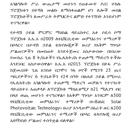
አገልግሎት ሥራ ውጤታማ መሆኑን የጠቆሙት ዶ/ር ተክሉ
ፕሮጀክቱን በተሻለ መልኩ ለማስቀጠልም ሆነ ሌሎች መሰል
ፕሮጀክቶችን ለመሥራት ትምህርትና ልምድ የተገኘበት እንደሆነም
ተናግረዋል፡፡
የታዳሽ ኃይል ምርምር ማዕከል ዳይሬክተር አቶ ሶዴሳ ሶማ
ፕሮጀክቱ እ.ኤ.አ በ2009 ለዩኒቨርሲቲው መምህራንና ተማሪዎች
በሶላርና በታዳሽ ኃይል ቴክኖሎጂዎች ዙሪያ የአቅም ግንባታ
ሥልጠናዎችን በመስጠት እንደተጀመረ አስታውሰው በነበረው
የሙከራ ጊዜ 8 ት/ቤቶችን የኤሌክትሪክ ተጠቃሚ ማድረግ ተችሎ
እንደነበር አስታውሰዋል፡፡ እ.ኤ.አ በ2015 ፕሮጀክቱ በይፋ ሥራ
ከጀመረበት ጊዜ አንስቶ በጋሞና ጎፋ ዞኖች የሚገኙ 23 ጤና
ጣቢያዎችንና 6 ት/ቤቶችን የ24 ሰዓት በፀሐይ ኃይል የሚሠራ
የኤሌክትሪክ አገልግሎት ተጠቃሚ ማድረግ መቻሉን የተናገሩት
ዳይሬክተሩ አጠቃላይ ለፕሮጀክቱ ማስፈፀሚያ ከ21 ሚሊየን ብር
በላይ ወጪ መሆኑን ተናግረዋል፡፡ ከአቅም ግንባታ አንፃርም ለ300
የዩኒቨርሲቲው መምህራንና ተማሪዎች በ‹‹Basic Solar
Photovoltaic Technology›› ዙሪያ እንዲሁም በአራት ዙር ለ200
የዩኒቨርሲቲው መምህራንና ተማሪዎች በሶላር ቴክኖሎጂ ዙሪያ
አድቫንስድ ሥልጠና ተሰጥቷል ብለዋል፡፡