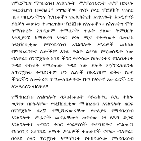
የምርምርና ማኅበረሰብ አገልግሎት ም/ፕሬዝደንት ተ/ፕ በኃይሉ
መርደኪዮስ በመክፈቻ ንግግራቸው ሳሃይ ሶላር ፕሮጀክት የገጠር
ጤና ጣቢያዎችንና ት/ቤቶችን የኤሌክትሪክ አገልግሎት እንዲያገኙ
ያስቻለ መሆኑን ተናግረዋል፡፡ ፕሮጀክቱ የእናቶችንና የሕፃናትን ሞት
ከማስቀረት እንዲሁም ተማሪዎች ጥራት ያለው ትምህርት
እንዲያገኙ ከማድረግ አንፃር የጎላ ሚና የተጫወተ በመሆኑ
ከዩኒቨርሲቲው የማኅበረሰብ አገልግሎት ሥራዎች መካከል
የምንኮራበትና ሌሎችም እንደ ትልቅ ልምድ የሚወሰዱት ነው
ብለዋል፡፡ በፕሮጀክቱ እንደ ችግር የተነሳው የዘላቂነትና የባለቤትነት
ጉዳይ ትኩረት የሚሰጠው ጉዳይ ነው ያሉት ም/ፕሬዝደንቱ
ለፕሮጀክቱ ቀጣይነትም ሆነ ሌሎች በአፈፃፀም ወቅት የታዩ
ችግሮችን ለመቅረፍ ከሚመለከታቸው የዞን ከፍተኛ አመራሮች ጋር
እንሠራለን ብለዋል፡፡
የማኅበረሰብ አገልግሎት ዳይሬክቶሬት ዳይሬክተር ዶ/ር ተክሉ
ወጋየሁ በበኩላቸው የዩኒቨርሲቲው ማኅበረሰብ አገልግሎት ዘርፍ
በፕሮጀክት ደረጃ የሚያከናውናቸው የተለያዩ የማኅበረሰብ
አገልግሎት ሥራዎች መኖራቸውን ጠቅሰው ነፃ የሕግ ድጋፍ
አገልግሎት፣ ተግባር ተኮር የጎልማሶች ትምህርትና ሥልጠና፣
የአካባቢና አረንጓዴ ልማት ሥራዎች ተጠቃሾች ናቸው ብለዋል፡፡
በሳሃይ ሶላር ፕሮጀክት አማካኝነት የተከናወነው የማኅበረሰብ