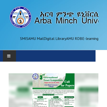
SMIS
AMU Mail
Digital Library
AMU RDB
E-learning
AMU
ADMINISTRATION
OFFICES
ACADEMICS