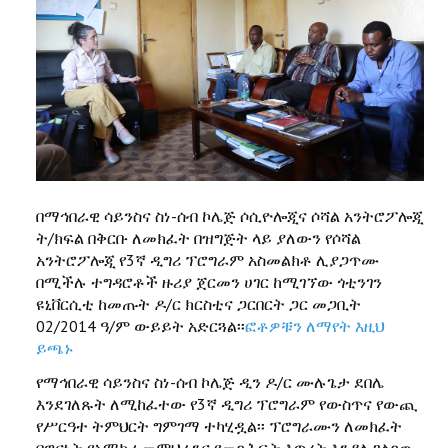
በማኅበራዊ ሳይንስና ስነ-ሰብ ኮሌጅ ሶሲዮሎጂና ሶሻል አንትሮፖሎጂ
ት/ክፍል በቅርቡ ለመክፈት በዝግጅት ላይ ያለውን የሶሻል
አንትሮፖሎጂ የ3ኛ ዲግሪ ፕሮግራም አስመልክቶ ሊያጋጥሙ
በሚችሉ ተግዳሮቶች ዙሪያ ጀርመን ሀገር ከሚገኘው ጎቲንገን
ዩኒቨርሲቲ ከመጡት ዶ/ር ክርስቲና ጋርበርት ጋር መጋቢት
02/2014 ዓ/ም ውይይት አድርጓል፡፡
ፎቶዎቹን ለማየት እዚህ
ይጫኑ
የማኅበራዊ ሳይንስና ስነ-ሰብ ኮሌጅ ዲን ዶ/ር ሙሉጌታ ደበሌ
እንደገለጹት ለሚከፈተው የ3ኛ ዲግሪ ፕሮግራም የውስጥና የውጪ
የሥርዓተ ትምህርት ግምገማ ተካሂዷል፡፡ ፕሮግራሙን ለመክፈት
በዋናነት የአማካሪ መምህራንና የመጻሕፍት እጥረት እንዳለ ገልጸው