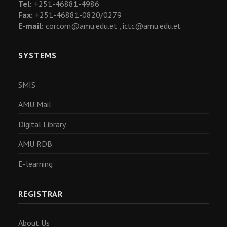
Tel:
+251-46881-4986
Fax:
+251-46881-0820/0279
E-mail:
corcom@amu.edu.et ,
ictc@amu.edu.et
SYSTEMS
SMIS
AMU Mail
Digital Library
AMU RDB
E-learning
REGISTRAR
About Us