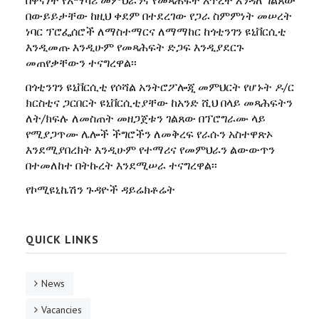
በውይይታቸው ከዚህ ቀደም በተደረገው የጋራ ስምምነት መሠረት
ነባር ፕሮፌሰሮች ለማስተማርና ለማማከር ከጎቲንገን ዩኒቨርሲቲ
እንዲመጡ እንዲሁም የመጻሕፍት ድጋፍ እንዲያደርጉ
መጠየቃቸውን ተናግረዋል፡፡
በጎቲንገን ዩኒቨርሲቲ የሶሻል አንትሮፖሎጂ መምህርት የሆኑት ዶ/ር
ክርስቲና ጋርበርት ዩኒቨርሲቲያቸው ከአንድ ሺህ በላይ መጻሕፍትን
ለት/ክፍሉ ለመስጠት መዘጋጀቱን ገልጸው በፕሮግራሙ ላይ
የሚያጋጥሙ ሌሎች ችግሮችን ለመቅረፍ የራሱን አስተዋጽኦ
እንደሚያበረክት እንዲሁም የተማሪና የመምህራን ልውውጥን
በተመለከተ በትኩረት እንደሚሠራ ተናግረዋል፡፡
የኮሚዩኒኬሽን ጉዳዮች ዳይሬክቶሬት
QUICK LINKS
News
Vacancies