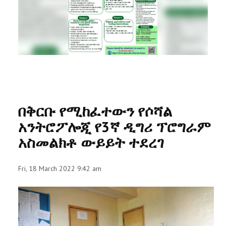
RESEARCH
REGISTRAR
JOURNALS
SYMPOSIA
በቅርቡ የሚከፈተውን የሶሻል
PARTNERSHIP
አንትሮፖሎጂ የ3ኛ ዲግሪ ፕሮግራም
አስመልክቶ ውይይት ተደረገ
Fri, 18 March 2022 9:42 am