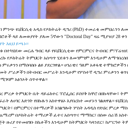
ባ
ምንጭ
ዩኒቨርሲቲ
አዲስ
የዶክትሬት
ዲግሪ
(PhD)
ተመራቂ
መምህራንን
ለመ
ዳሮቶች
ላይ
ለመወያየት
ያለመ
5
ኛውን
"Doctoral Day"
ዛሬ
ሚያዝያ
28
ቀን
የት እዚህ ይጫኑ፡፡
ለቱ
በተካሄደው
መርሐ
ግብር
ላይ
የዩኒቨርሲቲው
የምርምርና
ትብብር
ም
/
ፕሬዝደ
ረኩ
የዶክትሬት
ትምህርት
አሰጣጥ
ሂደቱን
ለመገምገም
እንዲሁም
ለማኅበረሰ
ስ
ምሩቃንን
በማሰባሰቡ
ልዩ
ያደርገዋል።
ሀገራዊና
ዓለም
አቀፋዊ
ተሞክሮዎችን
መት
ሥራዎችን
በትብብር
መሥራት
እንዲሁም
የሦስተኛ
ዲግሪ
ምሩቃንን
ቁጥ
ደሚገባም
አፅንኦት
ሰጥተዋል።
ህረ
ምረቃ
ትምህርት
ቤት
ዳይሬክተር
ፕሮፌሰር
ይስሃቅ
ከቸሮ
በበኩላቸው፤
ትም
ፍራት
ለሀገር
እድገት
የበኩሉን
አስተዋፅኦ
እያበረከተ
መሆኑን
ገልጸዋል።
ዩኒቨር
ምህርት፣
በምርምርና
በተማሪዎች
አገልግሎት
ሦስት
አዳዲስ
የድህረ
ምረቃ
ማስ
ጨማሪም
በዶክትሬት
ተማሪዎች
ፈተና
አሰጣጥና
ማማከር፣
በሰው
ሰራሽ
አስ
ጅት
ዙሪያ
የተመዘገቡ
ስኬቶችን
እንዲሁም
ከትምህርት
ካላንደር፣
ከሥርዓተ
ት