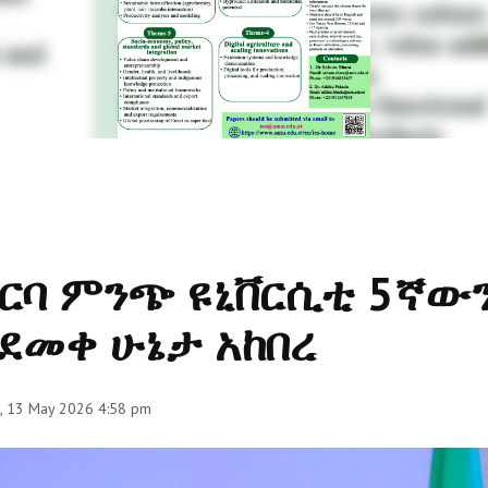
ርባ ምንጭ ዩኒቨርሲቲ 5ኛውን "
ደመቀ ሁኔታ አከበረ
, 13 May 2026 4:58 pm