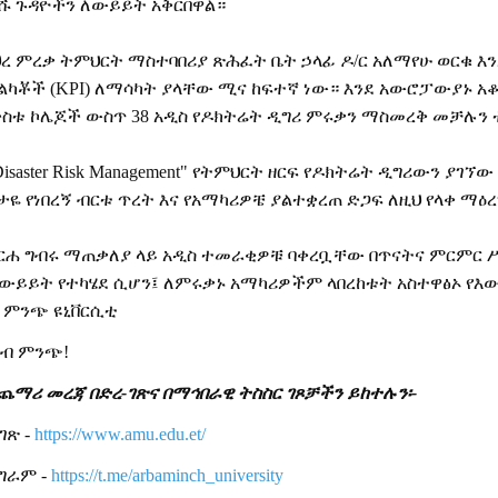
ሹ
ጉዳዮችን
ለውይይት
አቅርበዋል።
ህረ
ምረቃ
ትምህርት
ማስተባበሪያ
ጽሕፈት
ቤት
ኃላፊ
ዶ
/
ር
አለማየሁ
ወርቁ
እ
ልካቾች
(KPI)
ለማሳካት
ያላቸው
ሚና
ከፍተኛ
ነው።
እንደ
አውሮፓውያኑ
አ
ድስቱ
ኮሌጆች
ውስጥ
38
አዲስ
የዶክትሬት
ዲግሪ
ምሩቃን
ማስመረቅ
መቻሉን
isaster Risk Management"
የትምህርት
ዘርፍ
የዶክትሬት
ዲግሪውን
ያገኘው
ታዬ
የነበረኝ
ብርቱ
ጥረት
እና
የአማካሪዎቼ
ያልተቋረጠ
ድጋፍ
ለዚህ
የላቀ
ማዕረ
ርሐ
ግብሩ
ማጠቃለያ
ላይ
አዲስ
ተመራቂዎቹ
ባቀረቧቸው
በጥናትና
ምርምር
ውይይት
የተካሄደ
ሲሆን፤
ለምሩቃኑ
አማካሪዎችም
ላበረከቱት
አስተዋፅኦ
የእ
ባ ምንጭ ዩኒቨርሲቲ
በብ ምንጭ!
ጨማሪ መረጃ በድረ-ገጽና በማኅበራዊ ትስስር ገጾቻችን ይከተሉን፡-
ገጽ -
https://www.amu.edu.et/
ግራም -
https://t.me/arbaminch_university