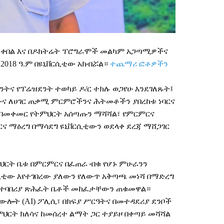
ቀበል
እና
በዶክትሬት
ፕሮግራሞች
መልካም
አጋጣሚዎችና
2018
ዓ
.
ም
በዩኒቨርሲቲው
አክብሯል።
ተጨማሪ ፎቶዎችን
ንትና
የፕሬዝደንት
ተወካይ
ዶ
/
ር
ተክሉ
ወጋየሁ
እንደገለጹት፤
ቡና
ለሀገር
ጠቃሚ
ምርምሮችንና
ሕትመቶችን
ያበረከቱ
ነባርና
በመቀመር
የትምህርት
አሰጣጡን
ማሻሻል፣
የምርምርና
ርና
ማዕረግ
በማሳደግ
ዩኒቨርሲቲውን
ወደላቀ
ደረጃ
ማሸጋገር
ህርት
ቤቱ
በምርምርና
በፈጠራ
ብቁ
የሆኑ
ምሁራንን
ሲቲው
እየተገበረው
ያለውን
የለውጥ
አቅጣጫ
መነሻ
በማድረግ
ተባበሪያ
ጽሕፈት
ቤቶች
መከፈታቸውን
ጠቁመዋል።
ተውሎት
(AI)
ፖሊሲ፣
በክፍያ
ሥርዓትና
በመተዳደሪያ
ደንቦች
ምህርት
ክለሳና
ከመሰረተ
ልማት
ጋር
ተያይዞ
በቀጣይ
መሻሻል