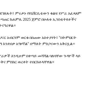
ንደገለጹት፤
ምሩቃኑ
የዩኒቨርሲቲውን
ቁልፍ
የሥራ
አፈጻጸም
ቆጣጠር
ከሐምሌ
2025
ጀምሮ
በሁለቱ
ኢንስቲትዩቶችና
ተናግረዋል።
ዶ
/
ር
አብርሃም
ወርቁ
በሰጠው
አስተያየት፤
"
በትምህርት
ግ
እንድበቃ
አግዞኛል
"
በማለት
ምስጋናውን
አቅርቧል።
ሥራዎች
እንዲሁም
በቀጣይ
መሻሻል
ባለባቸው
ጉዳዮች
ላይ
ውቅና
ምስክር
ወረቀት
ተበርክቶላቸዋል።