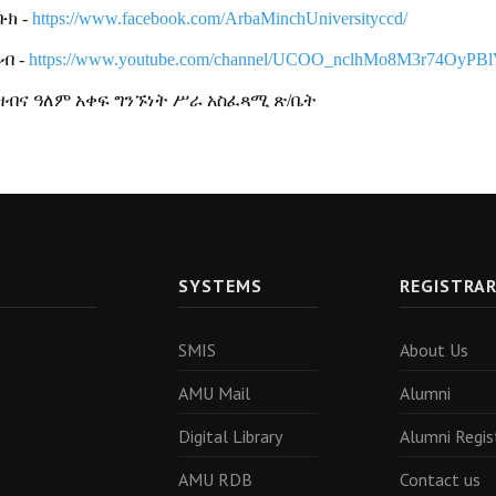
ቡክ -
https://www.facebook.com/ArbaMinchUniversityccd/
ብ -
https://www.youtube.com/channel/UCOO_nclhMo8M3r74OyPB
ዝብና ዓለም አቀፍ ግንኙነት ሥራ አስፈጻሚ ጽ/ቤት
SYSTEMS
REGISTRA
SMIS
About Us
AMU Mail
Alumni
Digital Library
Alumni Regis
AMU RDB
Contact us