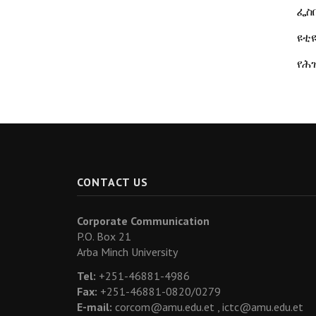
ፌስ
ዩቲዩ
የሕ
CONTACT US
Corporate Communication
P.O. Box 21
Arba Minch University
Tel:
+251-46881-4986
Fax:
+251-46881-0820/0279
E-mail:
corcom@amu.edu.et ,
ictc@amu.edu.et