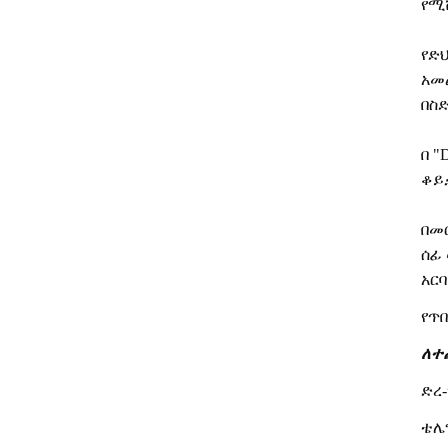
የሚ
የድ
አመ
በስ
በ
"D
ቆይ
በመ
ሰፊ
አር
የጥ
ለተ
ድረ-
ቴሌ