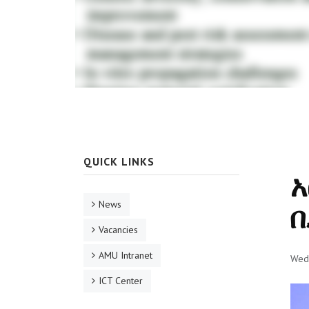
QUICK LINKS
አ
News
በ
Vacancies
AMU Intranet
Wed
ICT Center