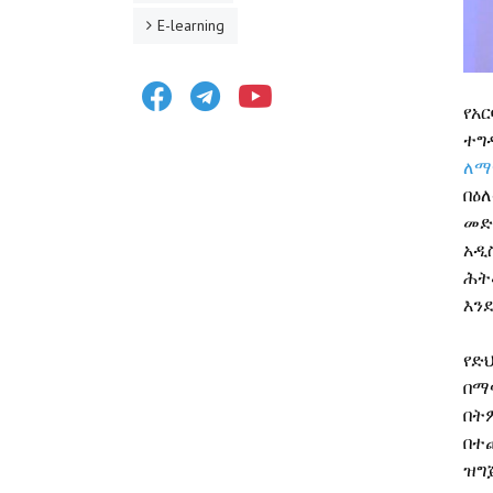
E-learning
Facebook
Telegram
Youtube
የአር
ተግ
ለማ
በዕ
መድ
አዲ
ሕት
እን
የድ
በማ
በት
በተ
ዝግ