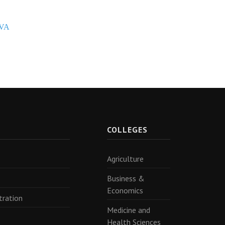
lVA
R
COLLEGES
Agriculture
Business &
Economics
tration
Medicine and
Health Sciences