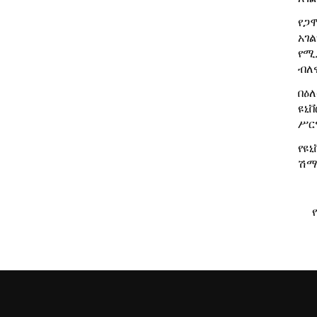
የጋ
አገ
የሚ
ብለዋ
በዕ
ዩኒ
ሥር
የዩ
ሽማ
የኮ