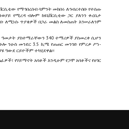
ዩኒቨርሲቲው የማኅበረሰብ ሳምንት መከበሩ ለኅብረተሰቡ የተሰጡ
ንወያይ የሚረዳ ብሎም ከዩኒቨርሲቲው ጋር ያለንን ቀረቤታ
ተሰቡ ለሚነሱ ጥያቄዎች በጋራ መልስ ለመስጠት እንሠራለንም
ለት ዓመታት ያስተማራቸውን 340 ተማሪዎች ያስመረቀ ሲሆን
ቡሎ ንዑስ መንደር 3.5 ኪሜ የጠጠር መንገድ የምረቃ ሥነ-
ዩ ዓውደ ርይዮችም ተካሂደዋል፡፡
ፊዎች፣ የሃይማኖት አባቶች እንዲሁም የጋሞ አባቶችና የሀገር