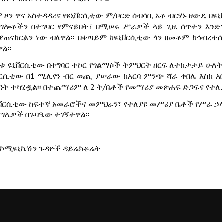
ሞ ዞን ዋና አስተዳዳሪና የዩኒቨርሲቲው ም/ቦርድ ሰብሳቢ አቶ ብርሃኑ ዘውዴ በ
ልግሎቶችን በተግባር የምናይበት፣ በሚሠሩ ሥራዎች ላይ ጊዜ ሰጥተን እንድ
ያጠናክርልን ነው ብለዋል፡፡ በቀጣይም ከዩኒቨርሲቲው ጎን በመቆም ከኅብረ
ል፡፡
ለቱ ዩኒቨርሲቲው በተግባር ተኮር የጎልማሶች ትምህርት ዘርፍ ለተከታታይ ሁ
ቨርሲቲው በ1 ሚሊየን ብር ወጪ ያሠራው ከአርባ ምንጭ ሻራ ቀበሌ እስከ አ
ዓት ተካሂዷል፡፡ በተጨማሪም ለ 2 ት/ቤቶች የመማሪያ መጽሐፍ ድጋፍና የተለያ
ኒቨርሲቲው ከፍተኛ አመራሮችና መምህራን፣ የተለያዩ መሥሪያ ቤቶች የሥራ ኃላ
ግሌዎች በጉባዔው ተገኝተዋል፡፡
ሚዩኒኬሽን ጉዳዮች ዳይሬክቶሬት