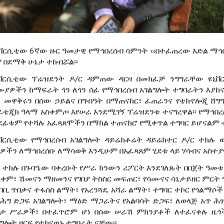
ኒቨርሲቲው 6ኛው ዙር ዓመታዊ የማኅበረሰብ ሳምንት ‹‹በተፈጠረው እድል ማኅበረ
ም በደማቅ ሁኔታ ተከብሯል፡፡
ኒቨርሲቲው ፕሬዝደንት ዶ/ር ዳምጠው ዳርዛ በመክፈቻ ንግግራቸው ዩኒቨር
ሙያዎችን ከማፍራት ጎን ለጎን ሰፊ የማኅበረሰብ አገልግሎት ተግባራትን እያከና
ፍ መዋቅሩን በሰው ኃይልና በግብዓት በማጠናከር፣ ፈጠራንና የቴክኖሎጂ ሸግ
ራቴጂክ ዓላማ አስቀምጦ እየሠራ እንደሚገኝ ፕሬዝደንቱ ተናግረዋል፡፡ የማኅበረሰ
ደፊቱም የተሻሉ አፈጻጸሞችን በማከል ተጠናክሮ የሚቀጥል ተግባር ይሆናልም 
ኒቨርሲቲው የማኅበረሰብ አገልግሎት ዳይሬክቶሬት ዳይሬክተር ዶ/ር ተክሉ 
ዎችን ለማኅበረሰቡ ለማሳወቅ እንዲሁም በአፈጻጸም ሂደቱ ላይ ሃሳብና አስተያየ
ር ተክሉ በጉባዔው ባቀረቡት የሥራ ክንውን ሪፖርት እንደገለጹት በበጀት ዓመ
ቀም፣ ሽመናን ማዘመንና የገበያ ትስስር መፍጠር፣ የሳሙናና ሳኒታይዘር ምርት 
ካባቢ ጥበቃና ተፋሰስ ልማት፣ የአረንጓዴ አሻራ ልማት፣ ተግባር ተኮር የጎልማ
 የሕግ ድጋፍ አገልግሎት፣ ማዕድ ማጋራትና የአልባሳት ድጋፍ፣ ለወላጅ አጥ ሕ
ባታ ሥራዎች፣ በተፈጥሮም ሆነ በሰው ሠራሽ ምክንያቶች ለተፈናቀሉ ዜጎች
ግሎት ዘርፍ የተከናወኑ ተግባራት ናቸው፡፡