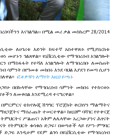
ሰባችንን እናገልግል›› በሚል መሪ ቃል መስከረም 28/2014
ሲቲው ለሀገሪቱ እድገት ከፍተኛ አስተዋጽኦ የሚያበረክቱ
ወነ መሆኑን ገልጸዋል፡፡ ዩኒቨርሲቲው የማኅበረሰብ አገልግሎት
ግርን በማስፋፋት የተሻለ አገልግሎት ለማኅበረሰቡ ለመስጠት
ብ ሳምንት በየዓመቱ መከበሩ እንደ ባህል እያደገ የመጣ ሲሆን
ብለዋል፡፡
ፎቶዎቹን ለማየት እዚህ ይጫኑ
ወጋየሁ በበኩላቸው የማኅበረሰብ ሳምንት መከበሩ የተከናወኑ
ቶችን ለመቀበል እንደሚረዳ ተናግረዋል፡፡
ቱ በምርምርና ቴክኖሎጂ ሽግግር ፕሮጀክት ቀርከሃን ማልማትና
ማዘጋጀትና ማሰራጨት ተሠርተዋል፡፡ ከዚህም ባሻገር የተቀናጀ
ሶች ትምህርትና ሥልጠና፣ አቅም ለሌላቸው አረጋውያንና ሕፃናት
ፃናት የትምህርት ቁሳቁስ ድጋፍ፣ በወጣቶች ላይ የሥነ-ምግባር
 ድጋፍ እንዲሁም የደም ልገሳ በዩኒቨርሲቲው የማኅበረሰብ