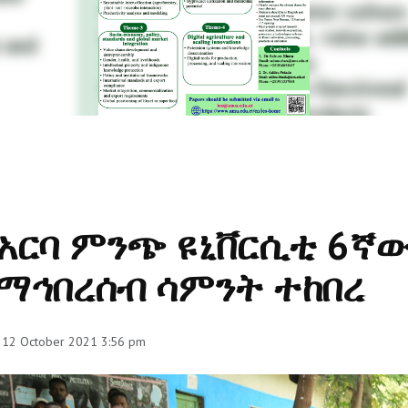
አርባ ምንጭ ዩኒቨርሲቲ 6ኛ
ማኅበረሰብ ሳምንት ተከበረ
 12 October 2021 3:56 pm