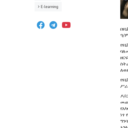
E-learning
Facebook
Telegram
Youtube
በዩ
ዓ/
የዩ
ባለ
ዘር
ስት
ለወ
የዩ
ሥራ
ዶ/
መጠ
የአ
ነፃ
ግን
አገል