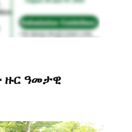
ው ዙር ዓመታዊ