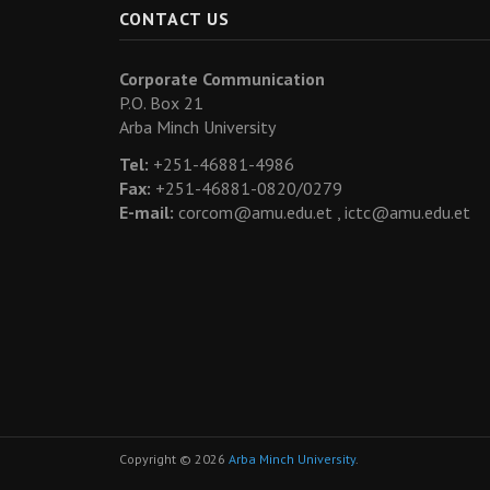
CONTACT US
Corporate Communication
P.O. Box 21
Arba Minch University
Tel:
+251-46881-4986
Fax:
+251-46881-0820/0279
E-mail:
corcom@amu.edu.et ,
ictc@amu.edu.et
Copyright © 2026
Arba Minch University
.