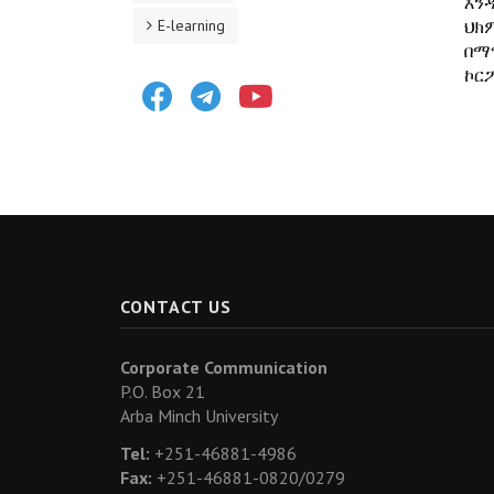
እን
E-learning
ህክ
በማ
ኮር
Facebook
Telegram
Youtube
CONTACT US
Corporate Communication
P.O. Box 21
Arba Minch University
Tel:
+251-46881-4986
Fax:
+251-46881-0820/0279