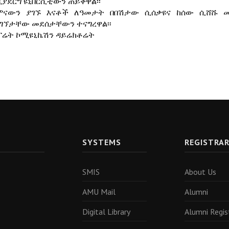
ዲያደርግ ዩኒቨርሲቲውን ጠይቀዋል፡፡
ምናውን ያገኙ እናቶች ለዓመታት በበሽታው ሲሰቃዩና ከሰው ሲሸሹ መ
ግኘታቸው መደሰታቸውን ተናግረዋል፡፡
ፖሬት ኮሚዩኒኬሽን ዳይሬክቶሬት
SYSTEMS
REGISTRA
SMIS
About Us
AMU Mail
Alumni
Digital Library
Alumni Regis