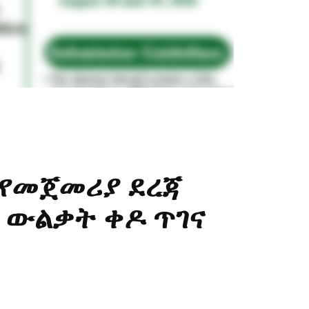
 የመጀመሪያ ደረጃ
 ውልቃት ቀዶ ጥገና