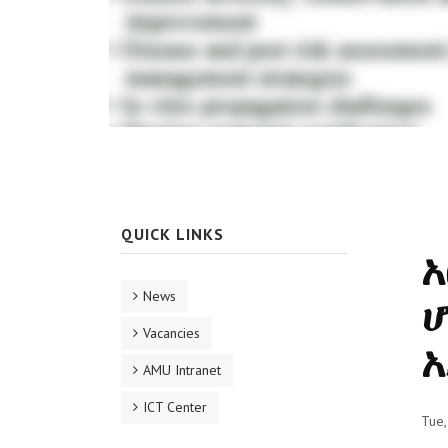
QUICK LINKS
አ
News
ሆ
Vacancies
አ
AMU Intranet
ICT Center
Tue,