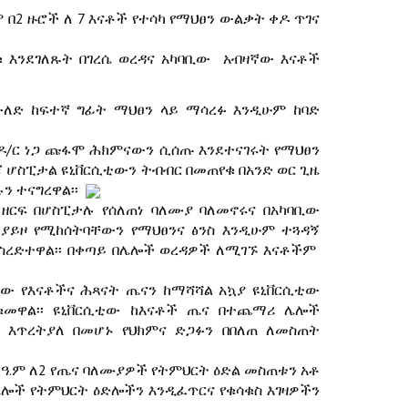
 በ2 ዙሮች ለ 7 እናቶች የተሳካ የማህፀን ውልቃት ቀዶ ጥገና
ቁ እንደገለጹት በገረሴ ወረዳና አካባቢው አብዛኛው እናቶች
ለድ ከፍተኛ ግፊት ማህፀን ላይ ማሳረፉ እንዲሁም ከባድ
 ዶ/ር ነጋ ጩፋሞ ሕክምናውን ሲሰጡ እንደተናገሩት የማህፀን
 ሆስፒታል ዩኒቨርሲቲውን ትብብር በመጠየቁ በአንድ ወር ጊዜ
ሉን ተናግረዋል፡፡
ዘርፍ በሆስፒታሉ የሰለጠነ ባለሙያ ባለመኖሩና በአካባቢው
ያይዞ የሚከሰትባቸውን የማህፀንና ፅንስ እንዲሁም ተጓዳኝ
አስረድተዋል፡፡ በቀጣይ በሌሎች ወረዳዎች ለሚገኙ እናቶችም
ቸው የእናቶችና ሕጻናት ጤናን ከማሻሻል አኳያ ዩኒቨርሲቲው
ቁመዋል፡፡ ዩኒቨርሲቲው ከእናቶች ጤና በተጨማሪ ሌሎች
እጥረትያለ በመሆኑ የህክምና ድጋፉን በበለጠ ለመስጠት
ዓ.ም ለ2 የጤና ባለሙያዎች የትምህርት ዕድል መስጠቱን አቶ
ሎች የትምህርት ዕድሎችን እንዲፈጥርና የቁሳቁስ እገዛዎችን