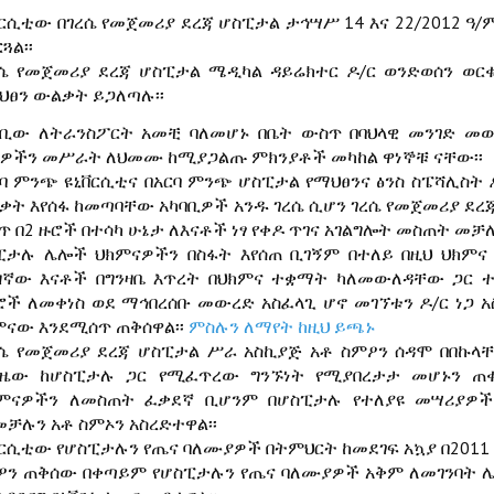
ቨርሲቲው በገረሴ የመጀመሪያ ደረጃ ሆስፒታል ታኅሣሥ 14 እና 22/2012 ዓ/ም
ጓል፡፡
ረሴ የመጀመሪያ ደረጃ ሆስፒታል ሜዲካል ዳይሬክተር ዶ/ር ወንድወሰን ወር
ህፀን ውልቃት ይጋለጣሉ፡፡
ባቢው ለትራንስፖርት አመቺ ባለመሆኑ በቤት ውስጥ በባህላዊ መንገድ መው
ዎችን መሥራት ለህመሙ ከሚያጋልጡ ምክንያቶች መካከል ዋነኞቹ ናቸው፡፡
ርባ ምንጭ ዩኒቨርሲቲና በአርባ ምንጭ ሆስፒታል የማህፀንና ፅንስ ስፔሻሊስት
ቃት እየሰፋ ከመጣባቸው አካባቢዎች አንዱ ገረሴ ሲሆን ገረሴ የመጀመሪያ ደረጃ
ጥ በ2 ዙሮች በተሳካ ሁኔታ ለእናቶች ነፃ የቀዶ ጥገና አገልግሎት መስጠት መቻ
ፒታሉ ሌሎች ህክምናዎችን በስፋት እየሰጠ ቢገኝም በተለይ በዚህ ህክምና 
ዛኛው እናቶች በግንዛቤ እጥረት በህክምና ተቋማት ካለመውለዳቸው ጋር ተ
ሮች ለመቀነስ ወደ ማኅበረሰቡ መውረድ አስፈላጊ ሆኖ መገኘቱን ዶ/ር ነጋ 
ምናው እንደሚሰጥ ጠቅሰዋል፡፡
ምስሉን ለማየት ከዚህ ይጫኑ
ረሴ የመጀመሪያ ደረጃ ሆስፒታል ሥራ አስኪያጅ አቶ ስምዖን ሰዳሞ በበኩላ
ጊዜው ከሆስፒታሉ ጋር የሚፈጥረው ግንኙነት የሚያበረታታ መሆኑን ጠ
ምናዎችን ለመስጠት ፈቃደኛ ቢሆንም በሆስፒታሉ የተለያዩ መሣሪያዎች 
መቻሉን አቶ ስምኦን አስረድተዋል፡፡
ቨርሲቲው የሆስፒታሉን የጤና ባለሙያዎች በትምህርት ከመደገፍ አኳያ በ2011 
ዖን ጠቅሰው በቀጣይም የሆስፒታሉን የጤና ባለሙያዎች አቅም ለመገንባት ሌ