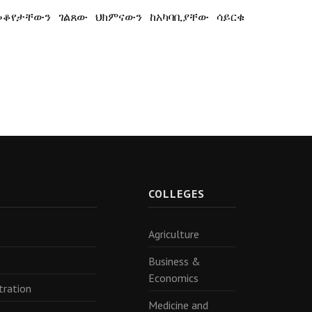
ቆየታቸውን ገልጸው ህክምናውን ከአካባቢያቸው ሳይርቁ
R
COLLEGES
Agriculture
Business &
Economics
tration
Medicine and