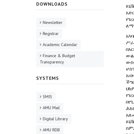
DOWNLOADS
ዩኒ
አድር
የገ
Newsletter
ለማ
Registrar
አካ
ሥራ
Academic Calendar
በአ
ውል
Finance & Budget
Transparency
ውስ
ሆስ
አብ
SYSTEMS
ችግ
ህክ
የገ
SMIS
በየ
AMU Mail
ሕክ
አለ
Digital Library
ዩኒ
ስም
AMU RDB