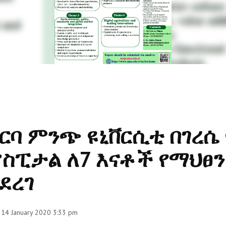
ርባ ምንጭ ዩኒቨርሲቲ በገረሴ
ስፒታል ለ7 እናቶች የማህፀን
ደረገ
 14 January 2020 3:33 pm