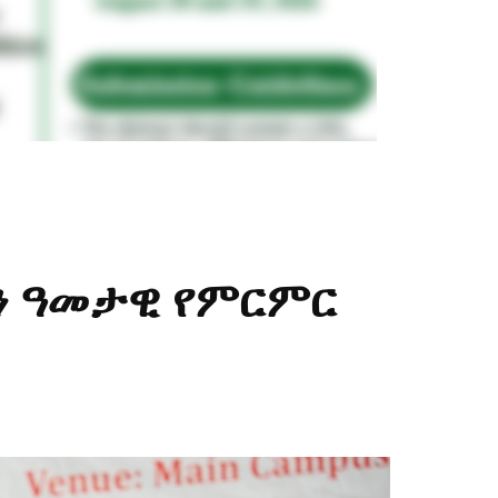
ን ዓመታዊ የምርምር