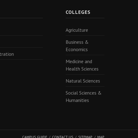
R
COLLEGES
Agriculture
Business &
Economics
tration
Medicine and
Health Sciences
Natural Sciences
Social Sciences &
Humanities
CAMPUS GUIDE
CONTACT US
SITEMAP
MAP