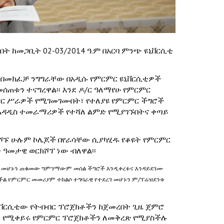
 ከመጋቢት 02-03/2014 ዓ.ም በአርባ ምንጭ ዩኒቨርሲቲ
 በመክፈቻ ንግግራቸው በአዲሱ የምርምር ዩኒቨርሲቲዎች
ጠቱን ተናግረዋል፡፡ እንደ ዶ/ር ዓለማየሁ የምርምር
ምር ሥራዎች የሚገመገሙበት፣ የተለያዩ የምርምር ችግሮች
 አዳዲስ ተመራማሪዎች የተሻለ ልምድ የሚያገኙበትና ቀጣይ
ክሾፑ ሁሉም ኮሌጆች በየራሳቸው ሲያካሂዱ የቆዩት የምርምር
ዓመታዊ ወርክሾፕ ነው ብለዋል፡፡
ል መሆኑን ጠቁመው ግምገማውም መሰል ችግሮች እንዲቀረፉና እንዳይደገሙ
ችል የምርምር መመሪያም ተከልሶ ተግባራዊ የተደረገ መሆኑን ም/ፕሬዝደንቱ
ኒቨርሲቲው የትብብር ፕሮጀክቶችን ከጀመረበት ጊዜ ጀምሮ
ኔታ የሚቀይሩ የምርምር ፕሮጀክቶችን ለመቅረጽ የሚያስችሉ