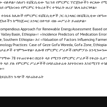
ው ብለዋል፡፡ ስለሆነ ዩኒቨርሲቲው ግራንድ የምርምር ፕሮጀክቶችን ቀርጸው
ጣይ በሚከናወኑ የምርምር ትኩረቶችና ተግባራት ዙሪያ ገለጻ አድርገዋል፡፡
ር ተስፋዬ ከሌሎች የምርምር ዩኒቨርሲቲዎች ጋር ሲነጻጸር በዩኒቨርሲቲው በየ
ጀክቶችን ከማስጀመር አንጻር በቀጣይ ብዙ መሥራት ይጠበቃል፡፡
 compendious Approach for Renewable Energy Assessment Based on 
 Valley Basin, Ethiopia››፣ ‹‹Incidence Predictors of Medication Er
e, Southern Ethiopia›› እና ‹‹Valuation of Factors Influencing Far
hnology Practices: Case of Geze Gofa Woreda, Gofa Zone, Et
ሳታፊዎች ተገምግመዋል፡፡ ሌሎቹ የምርምር ሥራዎች በየካምፓሱ እንዲገመገሙ 
ምገማው 78 የተጠናቀቁና በሂደት ላይ የሚገኙ የምርምር ሥራዎች የቀረቡ ሲሆን 
ደት ላይ ያሉ የምርምር ሥራዎችች በዳይሬክቶሬቱ እየተከናወኑ እንደሚገኙ ተገል
፡፡
ሚዩኒኬሽን ጉዳዮች ዳይሬክቶሬት