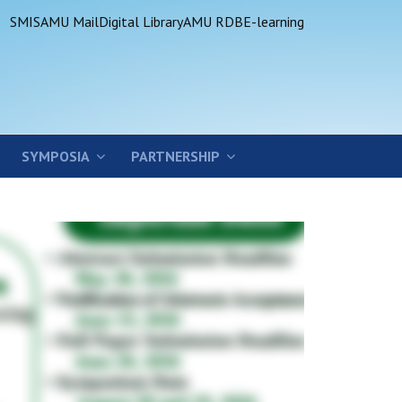
SMIS
AMU Mail
Digital Library
AMU RDB
E-learning
SYMPOSIA
PARTNERSHIP