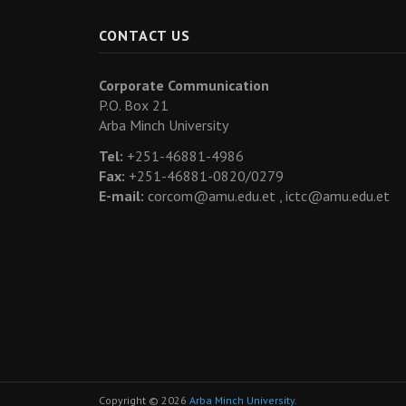
CONTACT US
Corporate Communication
P.O. Box 21
Arba Minch University
Tel:
+251-46881-4986
Fax:
+251-46881-0820/0279
E-mail:
corcom@amu.edu.et ,
ictc@amu.edu.et
Copyright © 2026
Arba Minch University
.