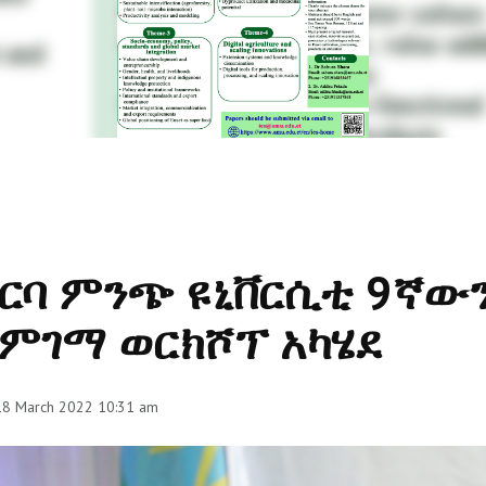
ርባ ምንጭ ዩኒቨርሲቲ 9ኛው
ምገማ ወርክሾፕ አካሄደ
 18 March 2022 10:31 am