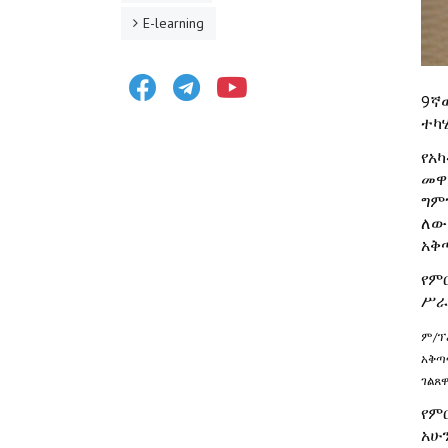
E-learning
Facebook
Telegram
Youtube
9ኛ
ተካሂ
የአ
መዋ
ግም
ለው
አቅ
የም
ሥራ
ም/ፕ
አቅጣ
ገልጸዋ
የም
አሁ