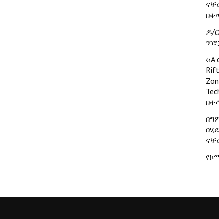
ናቸ
በቀ
ዶ/
ፕሮ
‹‹A
Rift
Zon
Tec
በተ
በግ
በሂ
ናቸው
የኮ