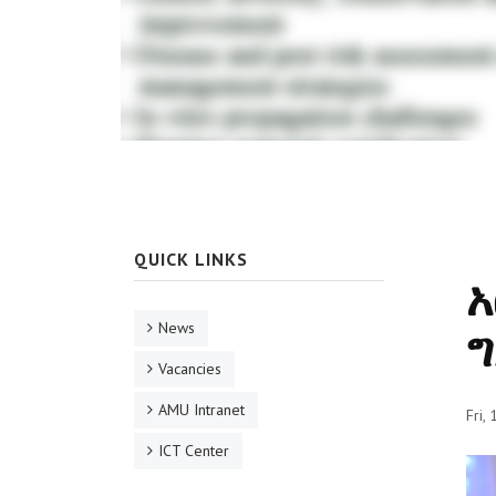
QUICK LINKS
አ
News
ግ
Vacancies
AMU Intranet
Fri,
ICT Center