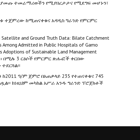
 የሚያመጡ ተመራማሪወችን የሚያበረታታና የሚደግፍ መሆኑን፣
ዓመቱ ተጀምረው ከሚጠናቀቁና አዳዲስ ግራንድ የምርምር
Satellite and Ground Truth Data: Bilate Catchment
rors Among Admitted in Public Hospitals of Gamo
mers Adoptions of Sustainable Land Management
hiopia›› በሚሉ 3 ርዕሶች የምርምር ጽሑፎች ቀርበው
ተደርጓል፡፡
ከ2011 ዓ/ም ጀምሮ በአጠቃላይ 235 የተጠናቀቁና 745
ጿል፡፡ ከነዚህም መካከል አሥራ አንዱ ግራንድ ፕሮጀክቶች