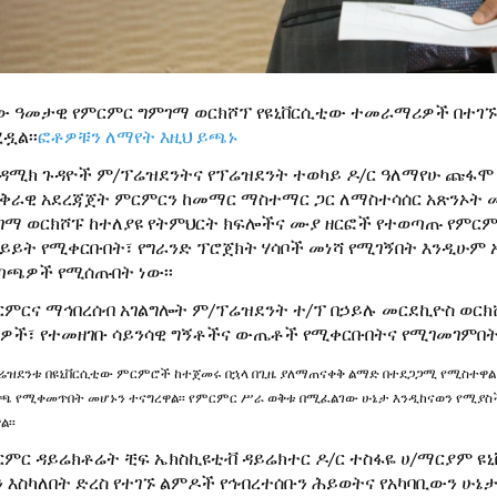
ው ዓመታዊ የምርምር ግምገማ ወርክሾፕ የዩኒቨርሲቲው ተመራማሪዎች በተገኙበት
ዷል፡፡
ፎቶዎቹን ለማየት እዚህ ይጫኑ
ካዳሚክ ጉዳዮች ም/ፕሬዝደንትና የፕሬዝደንት ተወካይ ዶ/ር ዓለማየሁ ጩፋሞ
ቅራዊ አደረጃጀት ምርምርን ከመማር ማስተማር ጋር ለማስተሳሰር አጽንኦት መሰ
ገማ ወርክሾፑ ከተለያዩ የትምህርት ክፍሎችና ሙያ ዘርፎች የተወጣጡ የምር
ይይት የሚቀርቡበት፣ የግራንድ ፕሮጀክት ሃሳቦች መነሻ የሚገኝበት እንዲሁም
ጣጫዎች የሚሰጡበት ነው፡፡
ርምርና ማኅበረሰብ አገልግሎት ም/ፕሬዝደንት ተ/ፕ በኃይሉ መርደኪዮስ ወር
ዎች፣ የተመዘገቡ ሳይንሳዊ ግኝቶችና ውጤቶች የሚቀርቡበትና የሚገመገምበት 
ሬዝደንቱ በዩኒቨርሲቲው ምርምሮች ከተጀመሩ በኋላ በጊዜ ያለማጠናቀቅ ልማድ በተደጋጋሚ የሚስተዋ
ጫ የሚቀመጥበት መሆኑን ተናግረዋል፡፡ የምርምር ሥራ ወቅቱ በሚፈልገው ሁኔታ እንዲከናወን የሚያስ
ል፡፡
ርምር ዳይሬክቶሬት ቺፍ ኤክስኪዩቲቭ ዳይሬክተር ዶ/ር ተስፋዬ ሀ/ማርያም ዩ
ን እስካለበት ድረስ የተገኙ ልምዶች የኅብረተሰቡን ሕይወትና የአካባቢውን ሁ