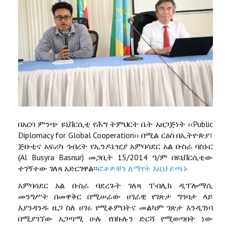
በአርባ ምንጭ ዩኒቨርሲቲ የሕግ ትምህርት ቤት አዘጋጅነት ‹‹Public
Diplomacy for Global Cooperation›› በሚል ርዕስ በኢትዮጵያ፣
ጅቡቲና አፍሪካ ኅብረት የኢንዶኔዢያ አምባሳደር አል ቡስራ ባስኑር
(Al Busyra Basnur) መጋቢት 15/2014 ዓ/ም በዩኒቨርሲቲው
ተገኝተው ገለጻ አድርገዋል፡፡
ፎቶዎቹን ለማየት እዚህ ይጫኑ
አምባሳደር አል ቡስራ ባደረጉት ገለጻ ፐብሊክ ዲፕሎማሲ
መንግሥት በመዋቅር በሚሠራው ሀገራዊ የገጽታ ግንባታ ላይ
እያንዳንዱ ዜጋ ስለ ሀገሩ የሚቆምበትና መልካም ገጽታ እንዲገነባ
በሚያገኘው አጋጣሚ ሁሉ የበኩሉን ድርሻ የሚወጣበት ነው