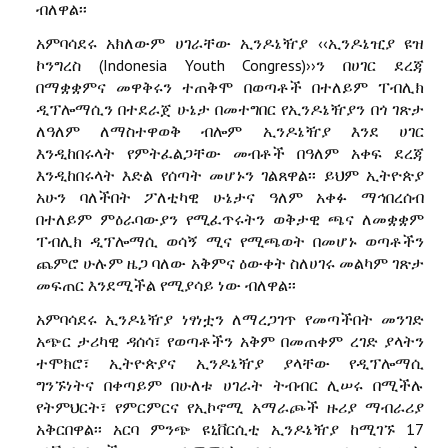
ብለዋል፡፡
አምባሳደሩ አክለውም ሀገራቸው ኢንዶኔዥያ ‹‹ኢንዶኔዢያ ዩዝ
ኮንግረስ (Indonesia Youth Congress)››ን በሀገር ደረጃ
በማቋቋምና መዋቅሩን ተጠቅሞ በወጣቶች በተለይም ፐብሊክ
ዲፕሎማሲን በተደራጀ ሁኔታ በመተግበር የኢንዶኔዥያን በጎ ገጽታ
ለዓለም ለማስተዋወቅ ብሎም ኢንዶኔዥያ እንደ ሀገር
እንዲከበሩላት የምትፈልጋቸው መብቶች በዓለም አቀፍ ደረጃ
እንዲከበሩላት እድል የሰጣት መሆኑን ገልጸዋል፡፡ ይህም ኢትዮጵያ
አሁን ባለችበት ፖለቲካዊ ሁኔታና ዓለም አቀፉ ማኅበረሰብ
በተለይም ምዕራባውያን የሚፈጥሩትን ወቅታዊ ጫና ለመቋቋም
ፐብሊክ ዲፕሎማሲ ወሳኝ ሚና የሚጫወት በመሆኑ ወጣቶችን
ጨምሮ ሁሉም ዜጋ ባለው አቅምና ዕውቀት ስለሀገሩ መልካም ገጽታ
መፍጠር እንደሚችል የሚያሳይ ነው ብለዋል፡፡
አምባሳደሩ ኢንዶኔዥያ ነፃነቷን ለማረጋገጥ የመጣችበት መንገድ
አጭር ታሪካዊ ዳሰሳ፣ የወጣቶችን አቅም በመጠቀም ረገድ ያላትን
ተሞክሮ፣ ኢትዮጵያና ኢንዶኔዥያ ያላቸው የዲፕሎማሲ
ግንኙነትና በቀጣይም በሁለቱ ሀገራት ትብብር ሊሠሩ በሚችሉ
የትምህርት፣ የምርምርና የኢኮኖሚ አማራጮች ዙሪያ ማብራሪያ
አቅርበዋል፡፡ አርባ ምንጭ ዩኒቨርሲቲ ኢንዶኔዥያ ከሚገኙ 17