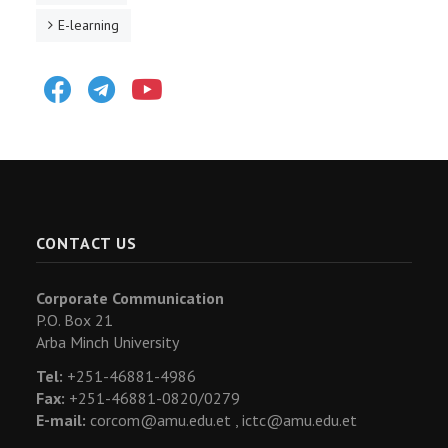
E-learning
Facebook
Telegram
Youtube
CONTACT US
Corporate Communication
P.O. Box 21
Arba Minch University
Tel:
+251-46881-4986
Fax:
+251-46881-0820/0279
E-mail:
corcom@amu.edu.et ,
ictc@amu.edu.et