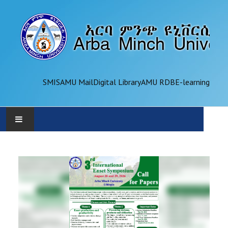
SMIS
AMU Mail
Digital Library
AMU RDB
E-learning
AMU
ADMINISTRATION
OFFICES
ACADEMICS