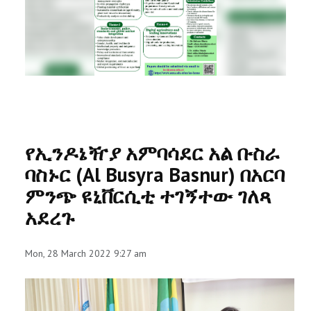
RESEARCH
REGISTRAR
JOURNALS
SYMPOSIA
የኢንዶኔዥያ አምባሳደር አል ቡስራ
PARTNERSHIP
ባስኑር (Al Busyra Basnur) በአርባ
ምንጭ ዩኒቨርሲቲ ተገኝተው ገለጻ
አደረጉ
Mon, 28 March 2022 9:27 am