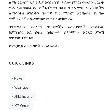
ለማስገንዘብ፣ ኢትዮጵያ እየደረሰባት ካለው የምዕራባውያን ሀገራት
ጫና ለመከላከል የምትችልበት የፐብሊክ ዲፕሎማሲ አማራጮችን
ለማሳየትና ሀገራችን በቀጣይ ምን ማድረግ እንዳለባት የተሻሉ
ተሞክሮዎችን ለመውሰድ መሆኑን ጠቁመዋል፡፡
በፕሮግራሙ የተለያዩ ጥያቄዎችና አስተያየቶች ተነስተው
አምባሳደር አል ቡስራ ከሕይወት ልምዳቸው አንጻር ምላሽ
ሰጥተውባቸዋል፡፡
የኮሚዩኒኬሽን ጉዳዮች ዳይሬክቶሬት
QUICK LINKS
News
Vacancies
AMU Intranet
ICT Center