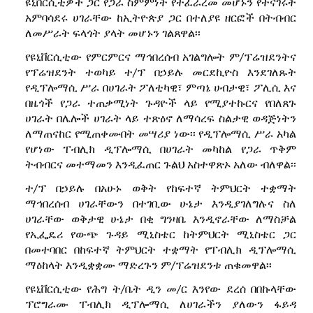
ዩኒቨርሲቲዎች ጋር የጋራ ስምምነት የተፈራረመ መሆኑን የተናገሩት
አምባሳደሩ ሀገራቸው ከኢትዮጵያ ጋር በተለያዩ ዘርፎች በትብብር
ለመሥራት ፍላጎት ያላት መሆኑን ገልጸዋል፡፡
የዩኒቨርሲቲው የምርምርና ማኅበረሰብ አገልግሎት ም/ፕሬዝደንትና
የፕሬዝደንት ተወካይ ተ/ፕ በኃይሉ መርደኪዮስ እንደገለጹት
የዲፕሎማሲ ሥራ በሀገራት ፖለቲካዊ፣ ምጣኔ ሀብታዊ፣ ፖሊሲ እና
በዜጎች የጋራ ተጠቃሚነት ጉዳዮች ላይ የሚያተኩርና የበለጸጉ
ሀገራት በሌሎች ሀገራት ላይ ተጽዕኖ ለማሳረፍ ስልታዊ ወዳጅነትን
ለማጠናከር የሚጠቀሙበት መሣሪያ ነው፡፡ የዲፕሎማሲ ሥራ አካል
የሆነው ፐብሊክ ዲፕሎማሲ በሀገራት መካከል የጋራ ጥቅም
ትብብርና መተማመን እንዲፈጠር ጉልህ አስተዋጽኦ አለው ብለዋል፡፡
ተ/ፕ በኃይሉ በአሁኑ ወቅት የከፍተኛ ትምህርት ተቋማት
ማኅበረሰብ ሀገራቸውን በተገቢው ሁኔታ እንዲያገለግሉና ስለ
ሀገራቸው ወቅታዊ ሁኔታ በቂ ግንዛቤ እንዲኖራቸው ለማስቻል
የኢፌዴሪ የውጭ ጉዳይ ሚኒስቴር ከትምህርት ሚኒስቴር ጋር
በመተባበር በከፍተኛ ትምህርት ተቋማት የፐብሊክ ዲፕሎማሲ
ማዕከላት እንዲቋቋሙ ማድረጉን ም/ፕሬዝደንቱ ጠቁመዋል፡፡
የዩኒቨርሲቲው የሕግ ት/ቤት ዲን መ/ር እንየው ደረሰ በበኩላቸው
ፕሮግራሙ ፐብሊክ ዲፕሎማሲ ለሀገራችን ያለውን ፋይዳ