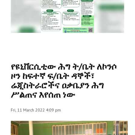
RESEARCH
REGISTRAR
JOURNALS
SYMPOSIA
የዩኒቨርሲቲው ሕግ ት/ቤት ለኮንሶ
PARTNERSHIP
ዞን ከፍተኛ ፍ/ቤት ዳኞች፣
ሬጂስትራሮችና ዐቃቤያን ሕግ
ሥልጠና እየሰጠ ነው
Fri, 11 March 2022 4:09 pm