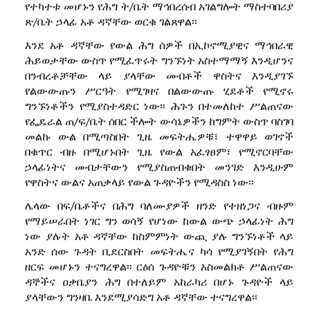
የተካተቱ መሆኑን የሕግ ት/ቤት ማኅበረሰብ አገልግሎት ማስተባበሪያ
ጽ/ቤት ኃላፊ አቶ ዳኛቸው ወርቁ ገልጸዋል፡፡
እንደ አቶ ዳኛቸው የውል ሕግ ሰዎች በኢኮኖሚያዊና ማኅበራዊ
ሕይወታቸው ውስጥ የሚፈጥሩት ግንኙነት አስተማማኝ እንዲሆንና
በንብረቶቻቸው ላይ ያላቸው መብቶች ዋስትና እንዲያገኙ
የልውውጡን ሥርዓት የሚገዛና በልውውጡ ሂደቶች የሚኖሩ
ግንኙነቶችን የሚያስተዳድር ነው፡፡ ሕጉን በተመለከተ ሥልጠናው
የፌዴራል ጠ/ፍ/ቤት ሰበር ችሎት ውሳኔዎችን ከግምት ውስጥ ባስገባ
መልኩ ውል በሚጣስበት ጊዜ መፍትሔዎቹ፣ ተዋዋይ ወገኖች
በቁጥር ብዙ በሚሆኑበት ጊዜ የውል አፈፃፀም፣ የሚኖርባቸው
ኃላፊነትና መብታቸውን የሚያስጠብቁበት መንገድ እንዲሁም
የዋስትና ውልና አጠቃላይ የውል ጉዳዮችን የሚዳስስ ነው፡፡
ሌላው በፍ/ቤቶችና በሕግ ባለሙያዎች ዘንድ የተዘነጋና ብዙም
የማይሠራበት ነገር ግን ወሳኝ የሆነው ከውል ውጭ ኃላፊነት ሕግ
ነው ያሉት አቶ ዳኛቸው ከስምምነት ውጪ ያሉ ግንኙነቶች ላይ
አንድ ሰው ጉዳት ቢደርስበት መፍትሔና ካሳ የሚያገኝበት የሕግ
ዘርፍ መሆኑን ተናግረዋል፡፡ ርዕሰ ጉዳዮቹን አስመልክቶ ሥልጠናው
ዳኞችና ዐቃቤያን ሕግ በተለይም አከራካሪ በሆኑ ጉዳዮች ላይ
ያላቸውን ግንዛቤ እንደሚያሳድግ አቶ ዳኛቸው ተናግረዋል፡፡