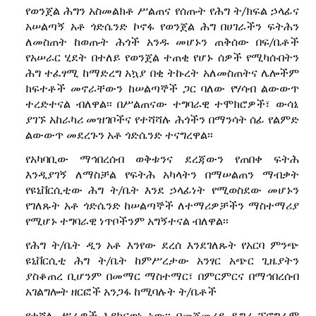
የወንጀል ሕግን አስመልክቶ ሥልጠና የሰጡት የሕግ ት/ክፍል ኃላፊና
አሠልጣኝ አቶ ጎድሴንድ ኮኖፋ የወንጀል ሕግ በሀገራችን ፍትሕን
ለመስጠት ከወጡት ሕጎች አንዱ መሆኑን ጠቅሰው በፍ/ቤቶች
የአሠራር ሂደት በተለይ የወንጀል ተጠቂ የሆኑ ሰዎች የሚካሱበትን
ሕግ ተፈፃሚ ከማድረግ አኳያ በቂ ትኩረት አለመስጠትና ሌሎችም
ክፍተቶች መኖራቸውን ከሠልጣኞች ጋር ባለው የሃሳብ ልውውጥ
ተረድተናል ብለዋል፡፡ በሥልጠናው ተግባራዊ ተሞክሮዎች፣ ውሳኔ
ያገኙ አከራካሪ መዝገቦችና የተሻሻሉ ሕጎችን በማንሳት ሰፊ የልምድ
ልውውጥ መደረጉን አቶ ጎድሴንድ ተናግረዋል፡፡
የአካባቢው ማኅበረሰብ ወቅቱንና ደረጃውን የጠበቀ ፍትሕ
እንዲያገኝ ለማስቻል የፍትሕ አካላትን በማሠልጠን ማብቃት
የዩኒቨርሲቲው ሕግ ት/ቤት እንደ ኃላፊነት የሚወስደው መሆኑን
የገለጹት አቶ ጎድሴንድ ከሠልጣኞች ለተማሪዎቻችን ማስተማሪያ
የሚሆኑ ተግባራዊ ነጥቦችንም አግኝተናል ብለዋል፡፡
የሕግ ት/ቤት ዲን አቶ እንየው ደረሰ እንደገለጹት የአርባ ምንጭ
ዩኒቨርሲቲ ሕግ ት/ቤት ከምሥረታው አንፃር አጭር ጊዜያትን
ያስቆጠረ ቢሆንም በመማር ማስተማር፣ በምርምርና በማኅበረሰብ
አገልግሎት ዘርፎች አንጋፋ ከሚባሉት ት/ቤቶች
የተሻሉ ሥራዎች እያከናወነ ነው፡፡ በመጀመሪያ ዲግሪ ፕሮግራም