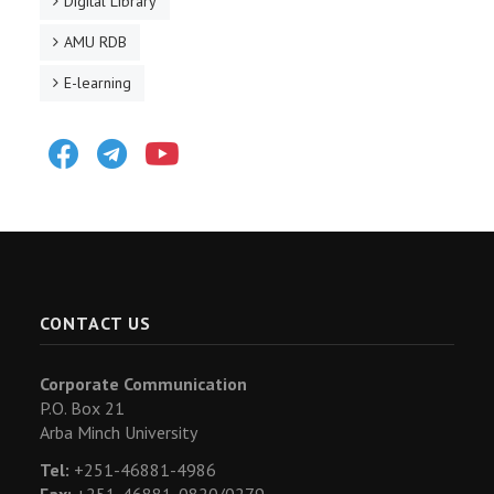
Digital Library
AMU RDB
E-learning
Facebook
Telegram
Youtube
CONTACT US
Corporate Communication
P.O. Box 21
Arba Minch University
Tel:
+251-46881-4986
Fax:
+251-46881-0820/0279