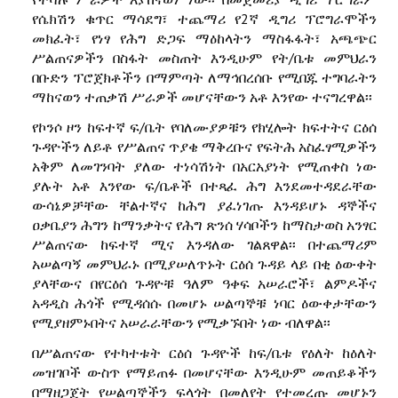
የሴክሽን ቁጥር ማሳደግ፣ ተጨማሪ የ2ኛ ዲግሪ ፕሮግራሞችን
መክፈት፣ የነፃ የሕግ ድጋፍ ማዕከላትን ማስፋፋት፣ አጫጭር
ሥልጠናዎችን በስፋት መስጠት እንዲሁም የት/ቤቱ መምህራን
በቡድን ፕሮጀክቶችን በማምጣት ለማኅበረሰቡ የሚበጁ ተግባራትን
ማከናወን ተጠቃሽ ሥራዎች መሆናቸውን አቶ እንየው ተናግረዋል፡፡
የኮንሶ ዞን ከፍተኛ ፍ/ቤት የባለሙያዎቹን የክሂሎት ክፍተትና ርዕሰ
ጉዳዮችን ለይቶ የሥልጠና ጥያቄ ማቅረቡና የፍትሕ አስፈፃሚዎችን
አቅም ለመገንባት ያለው ተነሳሽነት በአርአያነት የሚጠቀስ ነው
ያሉት አቶ እንየው ፍ/ቤቶች በተጻፈ ሕግ እንደመተዳደራቸው
ውሳኔዎቻቸው ቸልተኛና ከሕግ ያፈነገጡ እንዳይሆኑ ዳኞችና
ዐቃቤያን ሕግን ከማንቃትና የሕግ ጽንሰ ሃሳቦችን ከማስታወስ አንፃር
ሥልጠናው ከፍተኛ ሚና እንዳለው ገልጸዋል፡፡ በተጨማሪም
አሠልጣኝ መምህራኑ በሚያሠለጥኑት ርዕሰ ጉዳይ ላይ በቂ ዕውቀት
ያላቸውና በየርዕሰ ጉዳዮቹ ዓለም ዓቀፍ አሠራሮች፣ ልምዶችና
አዳዲስ ሕጎች የሚዳሰሱ በመሆኑ ሠልጣኞቹ ነባር ዕውቀታቸውን
የሚያዘምኑበትና አሠራራቸውን የሚቃኙበት ነው ብለዋል፡፡
በሥልጠናው የተካተቱት ርዕሰ ጉዳዮች ከፍ/ቤቱ የዕለት ከዕለት
መዝገቦች ውስጥ የማይጠፉ በመሆናቸው እንዲሁም መጠይቆችን
በማዘጋጀት የሠልጣኞችን ፍላጎት በመለየት የተመረጡ መሆኑን