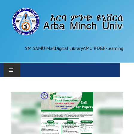
SMIS
AMU Mail
Digital Library
AMU RDB
E-learning
AMU
ADMINISTRATION
OFFICES
ACADEMICS