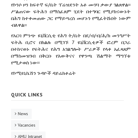
የኮንሶ ዞን ከፍተኛ ፍ/ቤት ፕሬዝደንት አቶ ሙሃባ ቃውያ ገልጸዋል፡፡
ሥልጠናው ፍትሕን በማስፈጸም ሂደት በተግባር የሚያከናውኑት
በሕግ ከተቀመጠው ጋር የማይጣረስ መሆኑን የሚፈትሹበት ነውም
ብለዋል፡፡
የአርባ ምንጭ ዩኒቨርሲቲ የሕግ ት/ቤት በደ/ብ/ብ/ሕ/ክ መንግሥት
ፍትሕ ቢሮና በክልሉ በሚገኙ 7 ዩኒቨርሲቲዎች ፎረም በጋራ
በተከናወኑ የፍትሕና የሕግ አገልግሎት ሥራዎች የላቀ አፈጻጸም
በማስመዝገብ በቅርቡ የእውቅናና የዋንጫ ሽልማት ማግኘቱ
የሚታወስ ነው፡፡
የኮሚዩኒኬሽን ጉዳዮች ዳይሬክቶሬት
QUICK LINKS
News
Vacancies
AMU Intranet