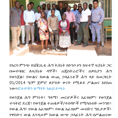
የአርባ ምንጭ ዩኒቨርሲቲ ሕግ ት/ቤት ከኮንሶ ዞን ከፍተኛ ፍ/ቤት ጋር
በመተባበር ለፍ/ቤቱ ዳኞች፣ ሬጂስትራሮችና ዐቃቤያን ሕግ
የወንጀል፣ የውልና ከውል ውጪ ኃላፊነቶች ሕግ ላይ ከመጋቢት
01/2014 ዓ/ም ጀምሮ ለሦስት ቀናት የሚቆይ ሥልጠና እየሰጠ
ነው፡፡
ፎቶዎቹን ለማየት እዚህ ይጫኑ
የወንጀል ሕግ ምንነት፣ ዓላማ፣ መርሆዎችና አፈፃፀም፣ የወንጀል
ተሳትፎ ደረጃ፣ የወንጀል ተጠቂዎች/ተበዳዮች የሚካሱበት መንገድ፣
የውል ሕግ፣ የውል አፈፃፀም፣ የውል አፈፃፀም መብትና ግዴታዎች፣
የዋስትና ውል እንዲሁም ከውል ውጭ ኃላፊነት ሕግ በሥልጠናው