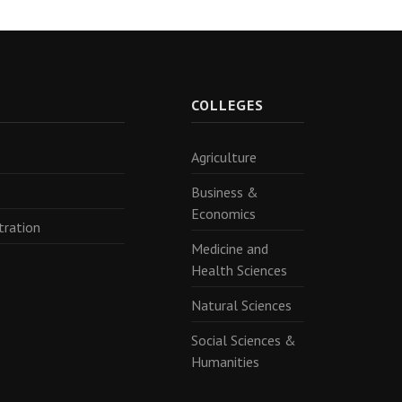
R
COLLEGES
Agriculture
Business &
Economics
tration
Medicine and
Health Sciences
Natural Sciences
Social Sciences &
Humanities