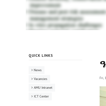
QUICK LINKS
ዓ
News
Fri,
Vacancies
AMU Intranet
ICT Center