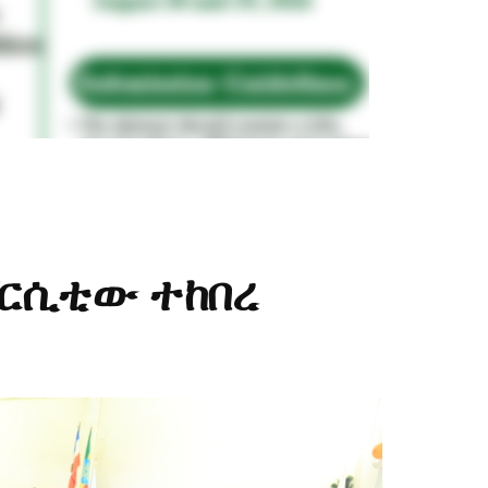
ቨርሲቲው ተከበረ