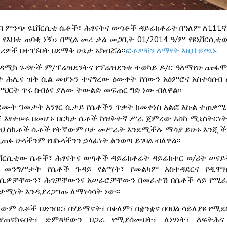
ርባ ምንጭ ዩኒቨርሲቲ ሴቶች፣ ሕፃናትና ወጣቶች ዳይሬክቶሬት በዓለም ለ111ኛ 
እኔ የእህቴ ጠባቂ ነኝ›› በሚል መሪ ቃል መጋቢት 01/2014 ዓ/ም የዩኒቨ
ሪዎች በተገኙበት በደማቅ ሁኔታ አክብሯል፡፡
ፎቶዎቹን ለማየት እዚህ ይጫኑ
ካዳሚክ ጉዳዮች ም/ፕሬዝደንትና የፕሬዝደንቱ ተወካይ ዶ/ር ዓለማየሁ ጩፋሞ
ተ ሕሊና ዝቅ ሲል መሆኑን ተናግረው ዕውቀት የሰውን አዕምሮና አስተሳሰብ
ምህርት ጥሩ ስብዕና ያለው ትውልድ መፍጠር ግድ ነው ብለዋል፡፡
ደሙት ዓመታት አንፃር ሲታይ የሴቶችን ጥቃት ከመቀነስ አልፎ እኩል ተጠቃሚ 
ጃ እየተሠሩ በመሆኑ በርካታ ሴቶች ከዝቅተኛ ሥራ ጀምረው እስከ ሚኒስትርነትና
ዚህ ስኬቶች ሴቶች የትኛውም ቦታ መሥራት እንደሚችሉ ማሳያ ይሁኑ እንጂ 
ኪጠፉ ሁላችንም የበኩላችንን ኃላፊነት ልንወጣ ይገባል ብለዋል፡፡
ኒቨርሲቲው ሴቶች፣ ሕፃናትና ወጣቶች ዳይሬክቶሬት ዳይሬክተር ወ/ሪት ሠናይት
 መንግሥታት የሴቶች ጉዳይ የልማት፣ የመልካም አስተዳደርና የዲሞክ
ሲዎቻቸውን፣ ሕጎቻቸውንና አሠራሮቻቸውን በመፈተሽ በሴቶች ላይ የሚፈ
ቃሚነት እንዲያረጋግጡ ለማነሳሳት ነው፡፡
ለውም ሴቶች በድንበር፣ በሃይማኖት፣ በቀለም፣ በቋንቋና በባህል ሳይለያዩ የ
ያጠናክሩበት፣ ድምጻቸውን በጋራ የሚያሰሙበት፣ ለነፃነት፣ ለፍትሕና