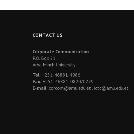
CONTACT US
Corporate Communication
P.O. Box 21
Arba Minch University
Tel:
+251-46881-4986
Fax:
+251-46881-0820/0279
E-mail:
corcom@amu.edu.et ,
ictc@amu.edu.et