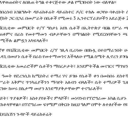
ለዋወጡበትና ለበለጠ ትግል ተቀናጅተው ቃል የሚገቡበት ነው ብለዋል፡፡
ኅበረሰብ አገልግሎት ዳይሬክቶሬት ዳይሬክተር ዶ/ር ተክሉ ወጋየሁ ባቀረቡት ሰ
ጀክት ጋር በጋራ በመሥራት በሴቶች የሚመሩ 3 ኢንተርፕራይዞችን አደራጅቶ 2ቱ
ኒቨርሲቲው መምህርት ተ/ፕ ግስታኔ አየለ ሴቶች በኢትዮጵያ ባህል የሥራ 
ጠቀምና በራስ የመተማመን ብቃታቸውን በማጎልበት የሚደርስባቸውን ጫና
ደሚችሉ ልምዷን አካፍላለች፡፡
ኛዋ የዩኒቨርሲቲው መምህርት ረ/ፕ ገሊላ ቢረሳው በበኩሏ በተሰማራንበት 
ፈላጊ በመሆኑ ሴቶች በራስ የመተማመንና እችላለሁ የሚል ስሜት ሊኖረን ይገባል
ኒቨርሲቲው አመራሮችም ሴቶችን ማበረታታት፣ እንደምትችል መናገርና ማገዝን 
ኛ ዓመት የፎረንሲክ ኬሚስትሪ ተማሪ ሃና ይገዙ የሴቶች ቀን በመከበሩ ደስተ
ሥራት አቅምና ጥንካሬያችንን ማሳየት አለብን ብላለች፡፡ ሴት ተማሪዎች ጊ
ርገው ከሠሩ ስኬታማ መሆን እንደማያቅታቸውም ተናግራለች፡፡
ይት፣ ጥያቄዎች፣ አስተያየቶችና ምላሾች፣ መነባንብ የፕሮግራሙ አካል ሲሆ
ርክቶላቸዋል፡፡ በፕሮግራሙ ፍፃሜም በቅርቡ ከዚህ ዓለም በሞት ለተለየችው የዩ
ሚዩኒኬሽን ጉዳዮች ዳይሬክቶሬት