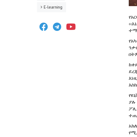
E-learning
የአ
Facebook
Telegram
Youtube
‹‹
ተማ
የአ
ንቃ
በት
ከቀ
ደረ
እነ
እስ
የዩ
ያሉ
ፖሊ
ተጠ
አክ
የሚ