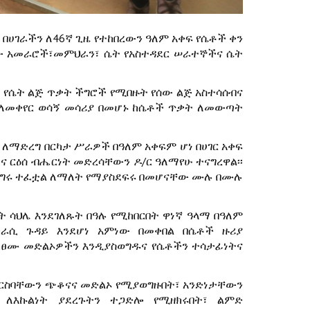
በሀገራችን ለ46ኛ ጊዜ የተከበረውን ዓለም አቀፍ የሴቶች ቀን
ርሲቲው አመራሮች፣መምህራን፣ ሴት የአስተዳደር ሠራተኞችና ሴት
 የሴት ልጅ ጥቃት ችግሮች የሚበዙት የሰው ልጅ አስተሳሰብና
 ለመቀየር ወሳኝ መሳሪያ በመሆኑ ከሴቶች ጥቃት ለመውጣት
ለማድረግ በርካታ ሥራዎች በዓለም አቀፍም ሆነ በሀገር አቀፍ
 ርዕሰ ብሔርነት መድረሳቸውን ዶ/ር ዓለማየሁ ተናግረዋል፡፡
ችግሩ ተፈቷል ለማለት የማያስደፍሩ በመሆናቸው ሙሉ በሙሉ
 ሳህሌ እንደገለጹት በዓሉ የሚከበርበት ዋነኛ ዓላማ በዓለም
ራሲ ጉዳይ እንደሆነ አምነው በመቀበል በሴቶች ዙሪያ
ፀሙ መድልኦዎችን እንዲያስወግዱና የሴቶችን ተሳታፊነትና
ሚደርስባቸውን ጭቆናና መድልኦ የሚያወግዙበት፣ አንድነታቸውን
 ለእኩልነት ያደረጉትን ተጋድሎ የሚዘክሩበት፣ ልምድ