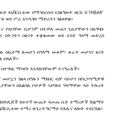
ነድ ዩኒቨርሲቲው በማኅበረሰብ አገልግሎት ዘርፍ ከ“INBAR”
 ወደ ሥራ እንዲገቡ ማድረጉን ገልጸዋል፡፡
ጫና ያለባቸው ቢሆንም በተቻለ መጠን ጊዜያቸውን በአግባቡ
 በትጋትና በፅናት ተቋቁመው ወደ አንድ ዓላማ መድረስ
ሁሉ ስኬታማ ለመሆን በዓላማ መቆም፣ ቆራጥ መሆንና ፅናት
 ብላለች፡፡
በተግባር ማሳየት እንዳለባቸውም ተናግራለች፡፡
ኛ መሆኗን ገልጻ በዓሉን ማክበር ብቻ ሳይሆን በየአጋጣሚዎቹ
ዜያቸውን በአልባሌ ቦታዎች ሳያባክኑ ዓላማቸው ላይ ትኩረት
ኑ ከየኮሌጆች ከፍተኛ ውጤት ላመጡ ሴት ተማሪዎች ሽልማት
ኒቨርሲቲው ተማሪ ጽጌረዳ ግርማይ የሕሊና ጸሎት ተደርጓል፡፡