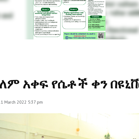
ለም አቀፍ የሴቶች ቀን በዩኒ
 11 March 2022 5:37 pm