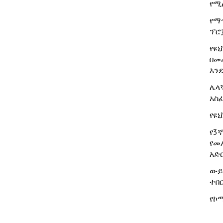
የሚ
የማ
ፕሮ
የዩ
በመ
እን
ሌላ
አስ
የዩ
የ3
የመ
አድ
ውይ
ተበ
የኮ