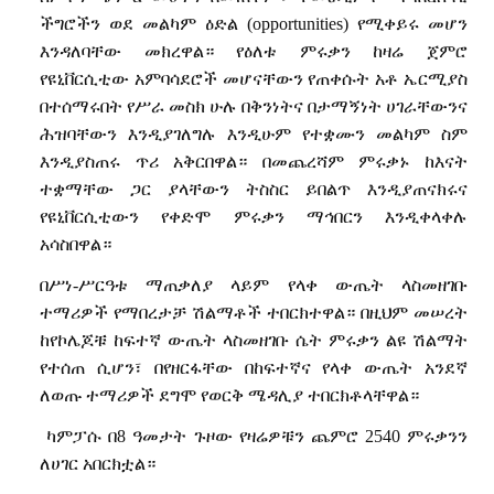
ችግሮችን
ወደ
መልካም
ዕድል
(opportunities)
የሚቀይሩ
መሆን
እንዳለባቸው
መክረዋል።
የዕለቱ
ምሩቃን
ከዛሬ
ጀምሮ
የዩኒቨርሲቲው
አምባሳደሮች
መሆናቸውን
የጠቀሱት
አቶ
ኤርሚያስ
በተሰማሩበት
የሥራ
መስክ
ሁሉ
በቅንነትና
በታማኝነት
ሀገራቸውንና
ሕዝባቸውን
እንዲያገለግሉ
እንዲሁም
የተቋሙን
መልካም
ስም
እንዲያስጠሩ
ጥሪ
አቅርበዋል።
በመጨረሻም
ምሩቃኑ
ከእናት
ተቋማቸው
ጋር
ያላቸውን
ትስስር
ይበልጥ
እንዲያጠናክሩና
የዩኒቨርሲቲውን
የቀድሞ
ምሩቃን
ማኅበርን
እንዲቀላቀሉ
አሳስበዋል።
በሥነ
-
ሥርዓቱ
ማጠቃለያ
ላይም
የላቀ
ውጤት
ላስመዘገቡ
ተማሪዎች
የማበረታቻ
ሽልማቶች
ተበርክተዋል።
በዚህም
መሠረት
ከየኮሌጆቹ
ከፍተኛ
ውጤት
ላስመዘገቡ
ሴት
ምሩቃን
ልዩ
ሽልማት
የተሰጠ
ሲሆን፣
በየዘርፋቸው
በከፍተኛና
የላቀ
ውጤት
አንደኛ
ለወጡ
ተማሪዎች
ደግሞ
የወርቅ
ሜዳሊያ
ተበርክቶላቸዋል።
ካምፓሱ
በ
8
ዓመታት
ጉዞው
የዛሬዎቹን
ጨምሮ
2540
ምሩቃንን
ለሀገር
አበርክቷል።