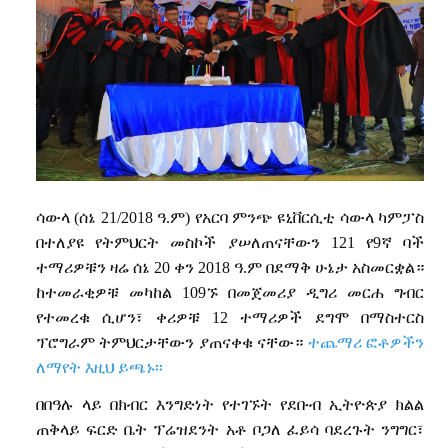
ሳውላ
(
ሰኔ
21/2018
ዓ
.
ም
)
የአርባ
ምንጭ
ዩኒቨርሲቲ
ሳውላ
ካምፓስ
በተለያዩ
የትምህርት
መስኮች
ያሠለጠናቸውን
121
የ
9
ኛ
ባች
ተማሪዎቹን
ዛሬ
ሰኔ
20
ቀን
2018
ዓ
.
ም
በደማቅ
ሁኔታ
አስመርቋል።
ከተመራቂዎቹ
መካከል
109
ኙ
በመጀመሪያ
ዲግሪ
መርሐ
ግብር
የተመረቁ
ሲሆን፣
ቀሪዎቹ
12
ተማሪዎች
ደግሞ
በማስተርስ
ፕሮግራም
ትምህርታቸውን
ያጠናቀቁ
ናቸው።
ተጨማሪ ፎቶዎችን
ለማየት እዚህ ይጫኑ፡፡
በበዓሉ
ላይ
በክብር
እንግድነት
የተገኙት
የደቡብ
ኢትዮጵያ
ክልል
ጠቅላይ
ፍርድ
ቤት
ፕሬዝደንት
አቶ
ቦጋለ
ፈይሳ
ባደረጉት
ንግግር፣