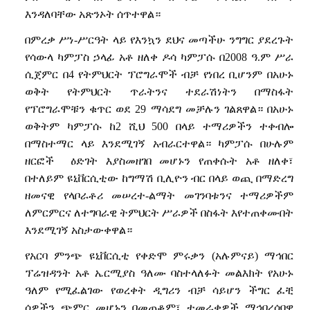
እንዳለባቸው
አጽንኦት
ሰጥተዋል።
በምረቃ
ሥነ
-
ሥርዓት
ላይ
የእንኳን
ደህና
መጣችሁ
ንግግር
ያደረጉት
የሳውላ
ካምፓስ
ኃላፊ
አቶ
ዘለቀ
ዶሳ
ካምፓሱ
በ
2008
ዓ
.
ም
ሥራ
ሲጀምር
በ
4
የትምህርት
ፕሮግራሞች
ብቻ
የነበረ
ቢሆንም
በአሁኑ
ወቅት
የትምህርት
ጥራትንና
ተደራሽነትን
በማስፋት
የፕሮግራሞቹን
ቁጥር
ወደ
29
ማሳደግ
መቻሉን
ገልጸዋል።
በአሁኑ
ወቅትም
ካምፓሱ
ከ
2
ሺህ
500
በላይ
ተማሪዎችን
ተቀብሎ
በማስተማር
ላይ
እንደሚገኝ
አብራርተዋል።
ካምፓሱ
በሁሉም
ዘርፎች
ዕድገት
እያስመዘገበ
መሆኑን
የጠቀሱት
አቶ
ዘለቀ፣
በተለይም
ዩኒቨርሲቲው
ከግማሽ
ቢሊዮን
ብር
በላይ
ወጪ
በማድረግ
ዘመናዊ
የላቦራቶሪ
መሠረተ
-
ልማት
መገንባቱንና
ተማሪዎችም
ለምርምርና
ለተግባራዊ
ትምህርት
ሥራዎች
በስፋት
እየተጠቀሙበት
እንደሚገኝ
አስታውቀዋል።
የአርባ
ምንጭ
ዩኒቨርሲቲ
የቀድሞ
ምሩቃን
(
አሉምናይ
)
ማኅበር
ፕሬዝዳንት
አቶ
ኤርሚያስ
ዓለሙ
ባስተላለፉት
መልእክት
የአሁኑ
ዓለም
የሚፈልገው
የወረቀት
ዲግሪን
ብቻ
ሳይሆን
ችግር
ፈቺ
ሰዎችን
ጭምር
መሆኑን
በመጠቆም፣
ተመራቂዎች
ማኅበረሰባዊ