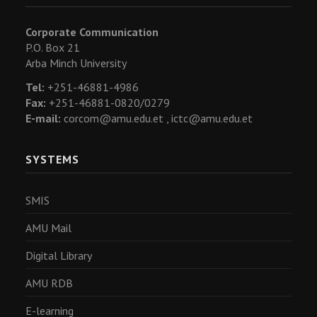
Corporate Communication
P.O. Box 21
Arba Minch University
Tel:
+251-46881-4986
Fax:
+251-46881-0820/0279
E-mail:
corcom@amu.edu.et ,
ictc@amu.edu.et
SYSTEMS
SMIS
AMU Mail
Digital Library
AMU RDB
E-learning