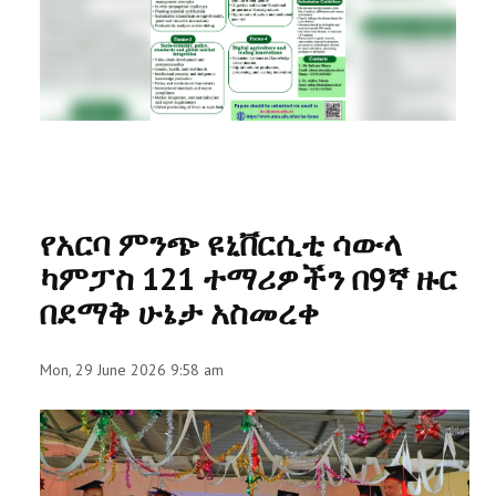
RESEARCH
REGISTRAR
JOURNALS
SYMPOSIA
የአርባ ምንጭ ዩኒቨርሲቲ ሳውላ
PARTNERSHIP
ካምፓስ 121 ተማሪዎችን በ9ኛ ዙር
በደማቅ ሁኔታ አስመረቀ
Mon, 29 June 2026 9:58 am