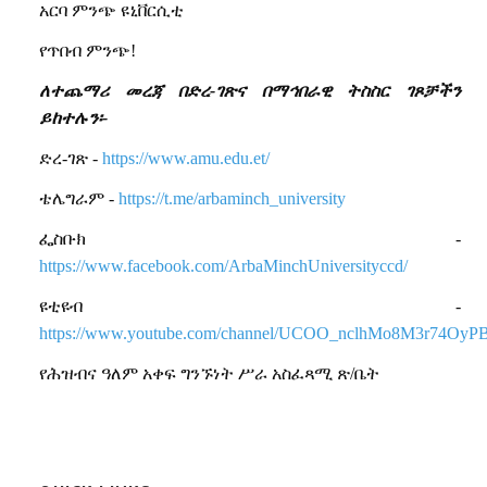
አርባ ምንጭ ዩኒቨርሲቲ
የጥበብ ምንጭ!
ለተጨማሪ መረጃ በድረ-ገጽና በማኅበራዊ ትስስር ገጾቻችን
ይከተሉን፡-
ድረ-ገጽ -
https://www.amu.edu.et/
ቴሌግራም -
https://t.me/arbaminch_university
ፌስቡክ -
https://www.facebook.com/ArbaMinchUniversityccd/
ዩቲዩብ -
https://www.youtube.com/channel/UCOO_nclhMo8M3r74OyP
የሕዝብና ዓለም አቀፍ ግንኙነት ሥራ አስፈጻሚ ጽ/ቤት