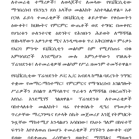
ለተመራቂ
ተማሪዎች፣
ለወላጆችና
ለመላው
የዩኒቨርሲቲው
ማኅበረሰብ
የእንኳን
ደስ
አላችሁ
መልእክት
አስተላልፈዋል።
አቶ
ቦጋለ
ፈይሳ
ተመራቂዎች
በዩኒቨርሲቲ
ቆይታቸው
የቀሰሙትን
ዕውቀት፣
ክህሎትና
የምርምር
ውጤቶች
ወደ
ተግባር
በመቀየር
የሀገሪቱን
ሁለንተናዊ
ዕድገትና
የሕዝቡን
ሕይወት
ለማሻሻል
የበኩላቸውን
አዎንታዊ
ሚና
እንዲጫወቱ
ጥሪ
አቅርበዋል።
ምሩቃኑ
የአርባ
ምንጭ
ዩኒቨርሲቲን
መልካም
ስም
የሚያስጠሩ
ብቁ
አምባሳደሮች
እንደሚሆኑ
ሙሉ
እምነታቸውን
የገለጹት
ፕሬዝደንቱ፣
ለተመራቂዎቹ
መልካም
የሥራ
ዘመንም
ተመኝተዋል።
የዩኒቨርሲቲው
ፕሬዝደንት
ዶ
/
ር
ኢ
/
ር
አብደላ
ከማል
ባደረጉት
ንግግር
ተቋሙ
የመማር
-
ማስተማር፣
የምርምርና
የማኅበረሰብ
አገልግሎት
ሥራዎችን
ይበልጥ
ለማሳለጥና
ጥራቱን
ለማሻሻል
በቁርጠኝነት
እየሰራ
እንደሚገኝ
ገልጸዋል።
ፕሬዝደንቱ
ለተመራቂዎች
ባስተላለፉት
መልእክት፥
ዛሬ
የተቀበሉት
ዲግሪ
የዓመታት
ጥረታቸው
ማረጋገጫና
የታላቅ
ስኬት
መጀመሪያ
እንጂ
የትምህርት
ጉዟቸው
ማክተሚያ
እንዳልሆነ
አሳስበው፣
የአሁኑ
ዓለም
በከፍተኛ
ፍጥነት
እየተለወጠ
በመሆኑ
ተመራቂዎች
ያገኙትን
ዕውቀት
ብቻ
ይዘው
ሳይቀመጡ
ራሳቸውን
ዘወትር
ማሻሻልና
ማዘመን