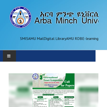
SMIS
AMU Mail
Digital Library
AMU RDB
E-learning
AMU
ADMINISTRATION
OFFICES
ACADEMICS