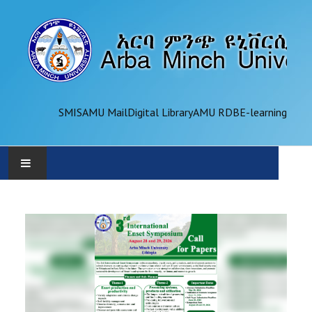
SMIS
AMU Mail
Digital Library
AMU RDB
E-learning
AMU
ADMINISTRATION
OFFICES
ACADEMICS