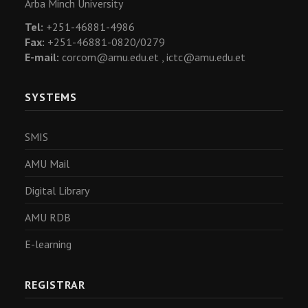
Arba Minch University
Tel:
+251-46881-4986
Fax:
+251-46881-0820/0279
E-mail:
corcom@amu.edu.et ,
ictc@amu.edu.et
SYSTEMS
SMIS
AMU Mail
Digital Library
AMU RDB
E-learning
REGISTRAR