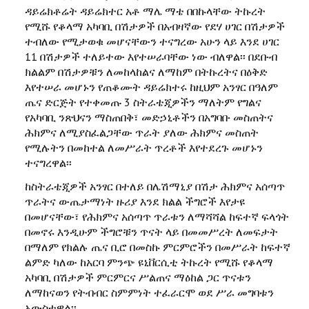
ዳይሬክቶሬት ዳይሬክተር አቶ ማሌ ማቴ በበኩላቸው ትኩረት
የሚሹ የቆላማ አካባቢ በሽታዎች በአብዛኛው የደሃ ሀገር በሽታዎች
ተብለው የሚታወቁ መሆናቸውን ተናግረው አሁን ላይ እንደ ሀገር
11 በሽታዎች ተለይተው እየተሠራባቸው ነው ብለዋል፡፡ በደቡብ
ክልልም በሽታዎቹን ለመከላከልና ለማከም በትኩረትና በዕቅድ
እየተሠራ መሆኑን የጠቆሙት ዳይሬክተሩ ከዚህም አንፃር በዓለም
ጤና ድርጅት የተቀመጡ 3 ስትራቴጂዎችን ማለትም የግልና
የአካባቢ ንጽህናን ማስጠበቅ፣ መድኃኒቶችን በአግባቡ መስጠትና
ሕክምና ለሚያስፈልጋቸው ጥራት ያለው ሕክምና መስጠት
የሚሉትን በመከተል ለመሥራት ጥረቶች እየተደረጉ መሆኑን
ተናግረዋል፡፡
ከስትራቴጂዎች አንፃር በተለይ በሌሽማኒያ በሽታ ሕክምና አሰጣጥ
ጥራትና ውጤታማነት ዙሪያ እንደ ክልል ችግሮች እየታዩ
በመሆናቸው፣ የሕክምና አሰጣጥ ጥራቱን ለማሻሻል ከፍተኛ ፍላጎት
በመኖሩ እንዲሁም ችግሮቹን ጥናት ላይ በመመሥረት ለመፍታት
በማለም የክልሉ ጤና ቢሮ በመስኩ ምርምሮችን በመሥራት ከፍተኛ
ልምድ ካለው ከአርባ ምንጭ ዩኒቨርሲቲ ትኩረት የሚሹ የቆላማ
አካባቢ በሽታዎች ምርምርና ሥልጠና ማዕከል ጋር ጥናቱን
ለማከናወን የትብብር ስምምነት ተፈራርሞ ወደ ሥራ መግባቱን
አውስተዋል፡፡