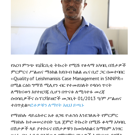
የአርባ ምንጭ ዩኒቨርሲቲ ትኩረት የሚሹ የቆላማ አካባቢ በሽታዎች
ምርምርና ሥልጠና ማዕከል ከደቡብ ክልል ጤና ቢሮ ጋር በመተባበር
‹‹Quality of Leishmanisis Case Management in SNNPR››
በሚል ርዕስ ግማሽ ሚሊየን ብር የተመደበለት የዳሰሳ ጥናት
ለማከናወን እየተዘጋጁ ሲሆን በጥናቱ ለሚሳተፉ መረጃ
ሰብሳቢዎችና ሱፐርቫይዘሮች መጋቢት 01/2013 ዓ/ም ሥልጠና
ተሰጥቷል፡፡
ፎቶዎቹን ለማየት እዚህ ይጫኑ
የማዕከሉ ዳይሬክተር አቶ ፀጋዬ ዮሐንስ እንደገለጹት የምርምር
ማዕከሉ ከተመሠረተበት ጊዜ ጀምሮ ትኩረት በሚሹ ቆላማ አካባቢ
በሽታዎች ላይ ያተኮሩና በሽታዎቹን ከመከላከልና ከማከም አንፃር
ዘረፈ ብዙ ፋይዳ ያላቸውን የምርምር ሥራዎች እያከናወነ ይገኛል