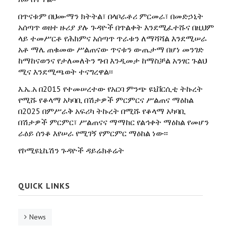
በጥናቱም በህሙማን ክትትል፣ በላቦራቶሪ ምርመራ፣ በመድኃኒት
አሰጣጥ ወዘተ ዙሪያ ያሉ ጉዳዮች በጥልቀት እንደሚፈተሹና በዚህም
ላይ ተመሥርቶ የሕክምና አሰጣጥ ጥራቱን ለማሻሻል እንደሚሠራ
አቶ ማሌ ጠቁመው ሥልጠናው ጥናቱን ውጤታማ በሆነ መንገድ
ከማከናወንና የታለመለትን ግብ እንዲመታ ከማስቻል አንፃር ጉልህ
ሚና እንደሚጫወት ተናግረዋል፡፡
እ.ኤ.አ በ2015 የተመሠረተው የአርባ ምንጭ ዩኒቨርሲቲ ትኩረት
የሚሹ የቆላማ አካባቢ በሽታዎች ምርምርና ሥልጠና ማዕከል
በ2025 በምሥራቅ አፍሪካ ትኩረት በሚሹ የቆላማ አካባቢ
በሽታዎች ምርምር፣ ሥልጠናና ማማከር የልኅቀት ማዕከል የመሆን
ራዕይ ሰንቆ እየሠራ የሚገኝ የምርምር ማዕከል ነው፡፡
የኮሚዩኒኬሽን ጉዳዮች ዳይሬክቶሬት
QUICK LINKS
News