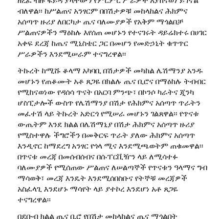
ብለዋል፡፡ ከሥልጠና አንፃርም በበሽታዎቹ መከላከልና ሕክምና
አሰጣጥ ዙሪያ ለበርካታ ጤና ባለሙያዎች የአቅም ማጎልበቻ
ሥልጠናዎችን ማዕከሉ እየሰጠ መሆኑን የተናገሩት ዳይሬክተሩ በሀገር
አቀፍ ደረጃ ከጤና ሚኒስቴር ጋር በመሆን የመድኃኒት ቁጥጥር
ሥራዎችን እንደሚሠራም ተናግረዋል፡፡
ትኩረት ከሚሹ ቆላማ አካባቢ በሽታዎች መካከል ሌሽማንያ አንዱ
መሆኑን የጠቆሙት አቶ ጸጋዬ በክልሉ ጤና ቢሮና በማዕከሉ ትብብር
የሚከናወነው የዳሰሳ ጥናት በአርባ ምንጭ፣ በኮንሶ ካራትና ጂንካ
ሆስፒታሎች ውስጥ የሌሽማንያ በሽታ የሕክምና አሰጣጥ ጥራትን
መፈተሽ ላይ ትኩረት አድርጎ የሚሠራ መሆኑን ገልጸዋል፡፡ የጥናቱ
ውጤትም እንደ ክልል በሌሽማኒያ በሽታ ሕክምና አሰጣጥ ዙሪያ
የሚስተዋሉ ችግሮችን በመቅርፍ ጥራት ያለው ሕክምና አሰጣጥ
እንዲኖር ከማደረግ አንፃር የጎላ ሚና እንደሚጫወትም ጠቁመዋል፡፡
በጥናቱ መረጃ በመሰብሰብና በሱፐርቪዥን ላይ ለሚሳተፉ
ባለሙያዎች የሚሰጠው ሥልጠና ለሠልጣኞች የጥናቱን ዓላማና ግብ
ማሳወቅ፣ መረጃ እንዴት እንደሚሰበስቡና የትኞቹ መረጃዎች
አስፈላጊ እንደሆኑ ማሳየት ላይ ያተኮረ እንደሆነ አቶ ጸጋዬ
ተናግረዋል፡፡
በደቡብ ክልል ጤና ቢሮ የበሽታ መከላከልና ጤና ማጎልበት