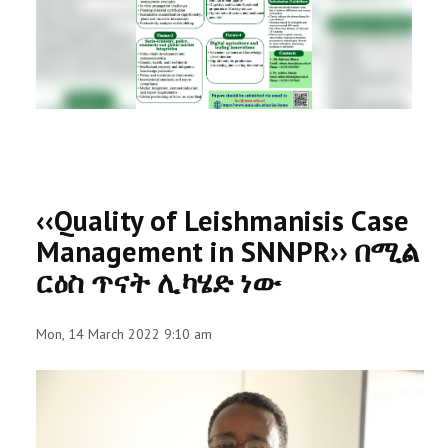
RESEARCH
REGISTRAR
JOURNALS
SYMPOSIA
‹‹Quality of Leishmanisis Case
PARTNERSHIP
Management in SNNPR›› በሚል
ርዕስ ጥናት ሊካሄድ ነው
Mon, 14 March 2022 9:10 am