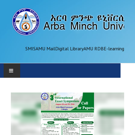
SMIS
AMU Mail
Digital Library
AMU RDB
E-learning
AMU
ADMINISTRATION
OFFICES
ACADEMICS