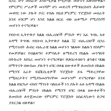
በጋራ
ሆኖ
መስራት
እንደሚቻል
የሚያሳይ
መሆኑን
አውስተዋል።
የምርምር
ሥራዎች
መነሻም
ሆነ
መድረሻ
የማኅበረሰብን
ሕይወት
መቀየር
ነው
ያሉት
ዶ
/
ር
ተክሉ
የዚህ
ምርምር
ፕሮጀክት
መሰራት
እንደ
ሀገርም
ሆነ
እንደ
ክልል
ዘርፈ
ብዙ
ጠቀሜታ
የሚያስገኝ
መሆኑን
ተናግረዋል።
የደቡብ
ኢትዮጵያ
ክልል
ብሔረሰቦች
ም
/
ቤት
ዋና
አፈ
ጉባኤ
አቶ
አዳማ
ትንባዬ
የደቡብ
ኢትዮጵያ
ክልል
32
ብሔረሰቦች
በጋራ
የሚኖሩበት
ሕብረ
ብሔራዊ
ክልል
መሆኑን
ገልጸው
ክልሉን
የሰላም፣
የመቻቻልና
የብልጽግና
ተምሳሌት
ለማድረግ
የክልሉ
መንግስት
በትኩረት
እየሰራ
መሆኑን
ተናግረዋል፡፡
የህብረተሰቡን
ቋንቋና
ባህል
በማጥናት
በውስጡ
ያሉትን
ሀገር
በቀል
ዕውቀቶች
ለመሰነድ
በክልሉ
የሚገኙ
አራት
ዩኒቨርሲቲዎች
ፕሮጀክት
ይፋ
ማድረጋቸው
የሚበረታትና
የሚያስመሰግናቸው
መሆኑንም
ተናግረዋል፡፡
እንደ
ክልል
የበርካታ
ብዝሃ
ማንነት
ባለቤቶች
ነን
ያሉት
አቶ
አዳማ
የክልሉ
ብሔረሰቦች
ም
/
ቤት
በክልሉ
የሚገኙ
ሀገር
በቀል
ዕውቀቶችን
ለመሰነድ
ለተጀመረው
የምርምር
ፕሮጀክት
አስፈላጊውን
ድጋፍ
ያደርጋል
ብለዋል፡፡