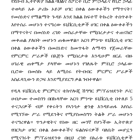
የደቡብ
ኢትዮጵያ
ክልል
ባህልና
ስፖርት
ቢሮ
ም
/
ኃላፊና
የቢሮ
ኃላፊ
ተወካይ
አቶ
ታሪኩ
ኦይቻ
ሀገር
በቀል
ዕውቀቶችን
የማጥናት፣
የመሰነድና
የማልማት
ጉዳይ
እንደ
ክልል
ከፍተኛ
ትኩረት
ተሰጥቶት
እየተሰራ
መሆኑን
ተናግረው
ዩኒቨርሲቲዎች
ሀገር
በቀል
ዕውቀቶችን
በማጥናትና
በመሰነድ
ረገድ
መስራታቸው
የሚበረታታና
ተጠናክሮ
መቀጠል
ያለበት
መሆኑን
ጠቁመዋል፡፡
አርባ
ምንጭ
ዩኒቨርሲቲ
ሀገር
በቀል
ዕውቀቶችን
በመሰነድና
ከመጥፋት
ለማዳን
የጀመራቸው
የምርምር
ሥራዎች
በእጅጉ
የሚበረታቱ
እንዲሁም
ዘርፈ
ብዙ
ሀገራዊ
ጠቀሜታ
ያላቸው
መሆኑን
የገለጹት
ም
/
ቢሮ
ኃላፊው
ቢሮው
በመስኩ
ላይ
ለሚሰሩ
የትብብር
ምርምር
ሥራዎች
አስፈላጊውን
ድጋፍ
እንደሚያደርግ
ቃል
ገብተዋል፡፡
የዲላ
ዩኒቨርሲቲ
ምርምርና
ቴክኖሎጂ
ሽግግር
ም
/
ፕሬዝደንት
ዶ
/
ር
ሀብታሙ
ተመስገን
በበኩላቸው
አርባ
ምንጭ
ዩኒቨርሲቲ
በተለይ
5
ተናጋሪዎች
ብቻ
የቀሩትን
የኣንጎታ
ቋንቋ
እንዳይጠፋ
እየሰራ
የሚገኘው
ሥራ
የሚደንቅና
የሚያስመስግን
ትልቅ
ሥራ
መሆኑን
ተናግረዋል።
ጥንታዊትና
የሰው
ዘር
መገኛ
የሆነችው
ኢትዮጵያ
የበርካታ
ሀገር
በቀል
ዕውቀቶችና
ፍልስፍናዎች
ባለቤት
መሆኗን
የሚናገሩት
ም
/
ፕሬዝደንቱ
በዚህ
ረገድ
በአራቱ
ዩኒቨርሲቲዎች