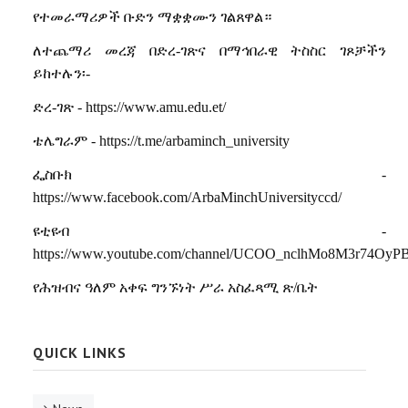
የተመራማሪዎች
ቡድን
ማቋቋሙን
ገልጸዋል።
ለተጨማሪ
መረጃ
በድረ
-
ገጽና
በማኅበራዊ
ትስስር
ገጾቻችን
ይከተሉን፡
-
ድረ
-
ገጽ
- https://www.amu.edu.et/
ቴሌግራም
- https://t.me/arbaminch_university
ፌስቡክ
-
https://www.facebook.com/ArbaMinchUniversityccd/
ዩቲዩብ
-
https://www.youtube.com/channel/UCOO_nclhMo8M3r74OyP
የሕዝብና
ዓለም
አቀፍ
ግንኙነት
ሥራ
አስፈጻሚ
ጽ
/
ቤት
QUICK LINKS