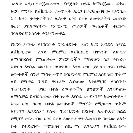
በዕለቱ
አዲስ
የተጀመረውን
ፕሮጀክት
በይፋ
ከማስጀመር
ባሻገር
አርባ
ምንጭ
ዩኒቨርሲቲ
የመጥፋት
አደጋ
በተጋረጠባቸው
የኦንጎታ
እና
ኩየጉ
ቋንቋዎችንና
ሌሎች
ሀገር
በቀል
ዕውቀቶችን
መሰነድ
ዙሪያ
ያከናወናቸው
የምርምር
ሥራዎች
ውጤቶች
ቀርበው
በባለድርሻ
አካላት
ተገምግመዋል፡፡
የአርባ
ምንጭ
ዩኒቨርሲቲ
ፕሬዝደንት
ዶ
/
ር
ኢ
/
ር
አብደላ
ከማል
ዩኒቨርሲቲው
እንደ
ምርምር
ዩኒቨርሲቲ
በዋናነት
ለሀገርና
ለማኅበረሰብ
የሚጠቅሙ
ምርምሮችን
ማከናወን
ላይ
ትኩረት
አድርጎ
እየሰራ
መሆኑን
ገልጸዋል፡፡
እንደ
ሀገር
ያሉንን
ሀገር
በቀል
ዕውቀቶች
ሰንዶ
ማስቀመጥና
በሳይንሳዊ
ምርምር
አስደግፎ
ጥቅም
ላይ
የማዋል
ጉዳይ
ትኩረት
ሊሰጠው
እንደሚገባ
ያሳሰቡት
ፕሬዝደንቱ
ሀገር
በቀል
ዕውቀቶችና
ቋንቋዎች
እንዳይጠፉ
ለማስቻል
ዩኒቨርሲቲው
በትኩረት
እየሰራ
መሆኑንም
አውስተዋል፡፡
እንደ
ሀገር
ከሀገር
በቀል
ዕውቀቶች
ማግኘት
የሚገባንን
ጥቅም
እያገኘን
አይደለም
ያሉት
ፕሬዝደንቱ
በደቡብ
ኢትዮጵያ
ክልል
የሚገኙ
ዘርፈ
ብዙ
ሀገር
በቀል
ዕውቀቶችን
ለመሰነድ
በዛሬው
ዕለት
ይፋ
የተደረገው
ፕሮጀክት
ስኬታማ
እንዲሆን
ዩኒቨርሲቲው