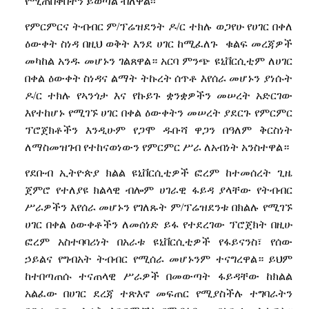
የሚጠበቅበትን
ይወጣል
ብለዋል፡፡
የምርምርና
ትብብር
ም
/
ፕሬዝደንት
ዶ
/
ር
ተክሉ
ወጋየሁ
የሀገር
በቀለ
ዕውቀት
ስነዳ
በዚህ
ወቅት
እንደ
ሀገር
ከሚፈለጉ
ቁልፍ
መረጃዎች
መካከል
አንዱ
መሆኑን
ገልጸዋል።
አርባ
ምንጭ
ዩኒቨርሲቲም
ለሀገር
በቀል
ዕውቀት
ስነዳና
ልማት
ትኩረት
ሰጥቶ
እየሰራ
መሆኑን
ያነሱት
ዶ
/
ር
ተክሉ
የኣንጎታ
እና
የኩይጉ
ቋንቋዎችን
መሠረት
አድርገው
እየተከሆኑ
የሚገኙ
ሀገር
በቀል
ዕውቀትን
መሠረት
ያደርጉ
የምርምር
ፕሮጀክቶችን
እንዲሁም
የጋሞ
ዱቡሻ
ዋጋን
በዓለም
ቅርስነት
ለማስመዝገብ
የተከናወነውን
የምርምር
ሥራ
ለአብነት
አንስተዋል።
የደቡብ
ኢትዮጵያ
ክልል
ዩኒቨርሲቲዎች
ፎረም
ከተመሰረት
ጊዜ
ጀምሮ
የተለያዩ
ክልላዊ
ብሎም
ሀገራዊ
ፋይዳ
ያላቸው
የትብብር
ሥራዎችን
እየሰራ
መሆኑን
የገለጹት
ም
/
ፕሬዝደንቱ
በክልሉ
የሚገኙ
ሀገር
በቀል
ዕውቀቶችን
ለመሰነድ
ይፋ
የተደረገው
ፕሮጀክት
በዚሁ
ፎረም
አስተባባሪነት
በአራቱ
ዩኒቨርሲቲዎች
የፋይናንስ፣
የሰው
ኃይልና
የግብአት
ትብብር
የሚሰራ
መሆኑንም
ተናግረዋል።
ይህም
ከተበጣጠሱ
ተናጠላዊ
ሥራዎች
በመውጣት
ፋይዳቸው
ከክልል
አልፈው
በሀገር
ደረጃ
ተጽእኖ
መፍጠር
የሚያስችሉ
ተግባራትን