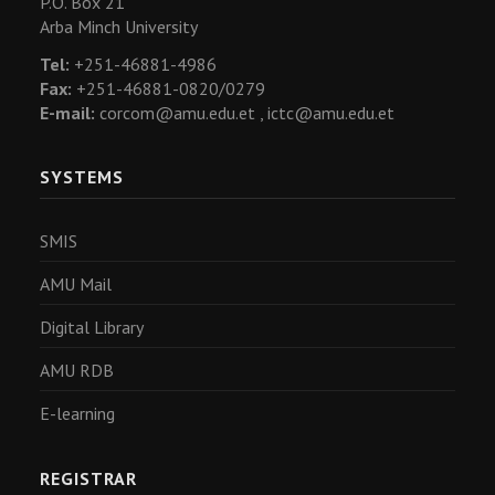
P.O. Box 21
Arba Minch University
Tel:
+251-46881-4986
Fax:
+251-46881-0820/0279
E-mail:
corcom@amu.edu.et ,
ictc@amu.edu.et
SYSTEMS
SMIS
AMU Mail
Digital Library
AMU RDB
E-learning
REGISTRAR