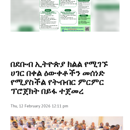
RESEARCH
REGISTRAR
JOURNALS
SYMPOSIA
በደቡብ ኢትዮጵያ ክልል የሚገኙ
PARTNERSHIP
ሀገር በቀል ዕውቀቶችን መሰነድ
የሚያስችል የትብብር ምርምር
ፕሮጀክት በይፋ ተጀመረ
Thu, 12 February 2026 12:11 pm