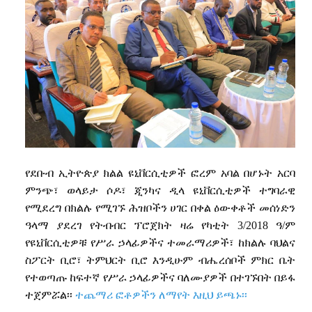
የደቡብ
ኢትዮጵያ
ክልል
ዩኒቨርሲቲዎች
ፎረም
አባል
በሆኑት
አርባ
ምንጭ፣
ወላይታ
ሶዶ፣
ጂንካና
ዲላ
ዩኒቨርሲቲዎች
ተግባራዊ
የሚደረግ
በክልሉ
የሚገኙ
ሕዝቦችን
ሀገር
በቀል
ዕውቀቶች
መሰነድን
ዓላማ
ያደረገ
የትብብር
ፕሮጀክት
ዛሬ
የካቲት
3/2018
ዓ
/
ም
የዩኒቨርሲቲዎቹ
የሥራ
ኃላፊዎችና
ተመራማሪዎች፣
ከክልሉ
ባህልና
ስፖርት
ቢሮ፣
ትምህርት
ቢሮ
እንዲሁም
ብሔረሰቦች
ምክር
ቤት
የተወጣጡ
ከፍተኛ
የሥራ
ኃላፊዎችና
ባለሙያዎች
በተገኙበት
በይፋ
ተጀምሯል፡፡
ተጨማሪ ፎቶዎችን ለማየት እዚህ ይጫኑ፡፡