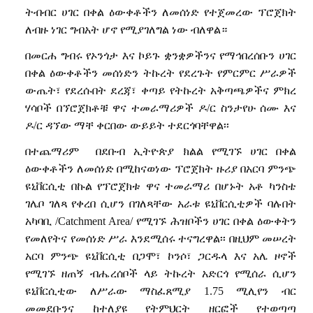
ትብብር
ሀገር
በቀል
ዕውቀቶችን
ለመሰነድ
የተጀመረው
ፕሮጀክት
ለብዙ
ነገር
ግብአት
ሆኖ
የሚያገለግል
ነው
ብለዋል።
በመርሐ
ግብሩ
የኦንጎታ
እና
ኮይጉ
ቋንቋዎችንና
የማኅበረሰቡን
ሀገር
በቀል
ዕውቀቶችን
መሰነድን
ትኩረት
የደረጉት
የምርምር
ሥራዎች
ውጤት፣
የደረሱበት
ደረጃ፣
ቀጣይ
የትኩረት
አቅጣጫዎችና
ምክረ
ሃሳቦች
በኘሮጀክቶቹ
ዋና
ተመራማሪዎች
ዶ
/
ር
ስንታየሁ
ሰሙ
እና
ዶ
/
ር
ዳኘው ማቸ
ቀርበው
ውይይት
ተደርጎባቸዋል፡፡
በተጨማሪም
በደቡብ
ኢትዮጵያ
ክልል
የሚገኙ
ሀገር
በቀል
ዕውቀቶችን
ለመሰነድ
በሚከናወነው
ፕሮጀክት
ዙሪያ
በአርባ
ምንጭ
ዩኒቨርሲቲ
በኩል
የፕሮጀክቱ
ዋና
ተመራማሪ
በሆኑት
አቶ
ካንስቴ
ገሌቦ
ገለጻ
የቀረበ
ሲሆን
በገለጻቸው
አራቱ
ዩኒቨርሲቲዎች
ባሉበት
አካባቢ
/Catchment Area/
የሚገኙ
ሕዝቦችን
ሀገር
በቀል
ዕውቀትን
የመለየትና
የመሰነድ
ሥራ
እንደሚሰሩ
ተናግረዋል፡፡
በዚህም
መሠረት
አርባ
ምንጭ
ዩኒቨርሲቲ
በጋሞ፣
ኮንሶ፣
ጋርዱላ
እና
አሌ
ዞኖች
የሚገኙ
ዘጠኝ
ብሔረሰቦች
ላይ
ትኩረት
አድርጎ
የሚሰራ
ሲሆን
ዩኒቨርሲቲው
ለሥራው
ማስፈጸሚያ
1.75
ሚሊየን
ብር
መመደቡንና
ከተለያዩ
የትምህርት
ዘርፎች
የተወጣጣ