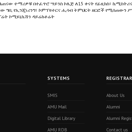
ልጠናው ተማሪዎቹ በተፈጥሮ ሣይንስ ኮሌጅ ለ15 ቀናት የፊዚክስ፣ ኬሚስትሪና
ናው ግቢ የኢንጂነሪንግ፣ ኮምፕዩተርና ሒሳብ ትምህርት ዘርፎች የሚሰጠውን ሥል
ፖሬት ኮሚዩኒኬሽን ዳይሬክቶሬት
SYSTEMS
REGISTRA
SMIS
About Us
AMU Mail
Alumni
Digital Library
Alumni Regis
AMU RDB
Contact us