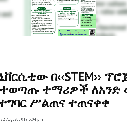
ኒቨርሲቲው በ‹‹STEM›› ፕሮ
ተወጣጡ ተማሪዎች ለአንድ ወ
ተግባር ሥልጠና ተጠናቀቀ
 22 August 2019 3:04 pm