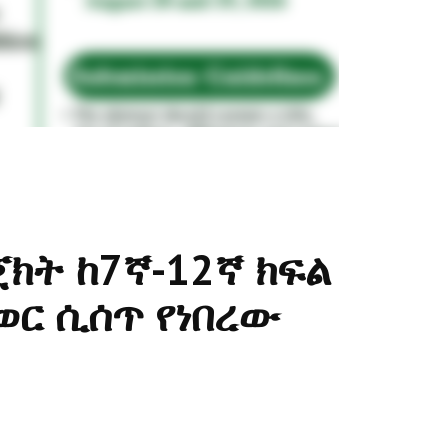
ጀክት ከ7ኛ-12ኛ ክፍል
ር ሲሰጥ የነበረው