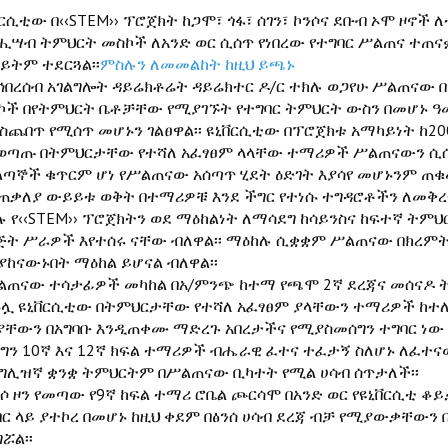
ርሲቲው በ‹‹STEM›› ፕሮጀክት ከጋሞ፣ ጎፋ፣ ሰገን፣ ኮንሶና ደቡብ ኦሞ ዞኖ
 ሒሣብ ትምህርት መስኮች ለአንድ ወር ሲሰጥ የነበረው የተግባር ሥልጠና ተጠናቋ
ይትም ተደርጓል፡፡
ምስሉን ለመመልከት ከዚህ ይጫኑ
ኅበረሰብ አገልግሎት ዳይሬክቶሬት ዳይሬክተር ዶ/ር ተክሉ ወጋየሁ ሥልጠና
ኮች በየትምህርት ቤቶቻቸው የሚያገኙት የተግባር ትምህርት ውስን በመሆኑ ዓ
ስጨበጥ የሚሰጥ መሆኑን ገልፀዋል፡፡ ዩኒቨርሲቲው በፕሮጀክቱ አማካይነት ከ20
ወጣጡ በትምህርታቸው የተሻለ አፈፃፀም ላላቸው ተማሪዎች ሥልጠናውን ሲሰ
ልጣኞች ቁጥርም ሆነ የሥልጠናው አሰጣጥ ሂደት ዕድገት እያሳየ መሆኑንም ጠቁ
ጠቃለያ ውይይቱ ወቅት በተማሪዎቹ እንደ ችግር የተነሱ ተግዳሮቶችን ለመቅረ
ሉ የ‹‹STEM›› ፕሮጀክትን ወደ ማዕከልነት ለማሳደግ ከሳይንስና ከፍተኛ ት
ጅት ሥራዎች እየተሰሩ ናቸው ብለዋል፡፡ ማዕከሉ ሲቋቋም ሥልጠናው በክረም
ያከናውኑበት ማዕከል ይሆናል ብለዋል፡፡
ልጠናው ተሳታፊዎች መካከል በአ/ምንጭ ከተማ የጫሞ 2ኛ ደረጃና መሰናዶ ት
ኩሏ ዩኒቨርሲቲው በትምህርታቸው የተሻለ አፈፃፀም ያላቸውን ተማሪዎች ከተ
ያቸውን በአግባቡ እንዲጠቀሙ ማድረጉ አበረታችና የሚያስመሰግን ተግባር ነው 
ር ግን 10ኛ እና 12ኛ ክፍል ተማሪዎች ብሔራዊ ፈተና ተፈታኝ ስለሆኑ ለፈተ
ንግሊዝኛ ቋንቋ ትምህርትም በሥልጠናው ቢካተት የሚል ሀሳብ ሰጥታለች፡፡
ንሶ ዞን የመጣው የ9ኛ ከፍል ተማሪ ሮቤል ጮርሳሞ በአንድ ወር የዩኒቨርሲቲ ቆ
ባር ላይ ያተኮረ በመሆኑ ከዚህ ቀደም በፅንሰ ሀሳብ ደረጃ ብቻ የሚያውቃቸውን
ሯል፡፡