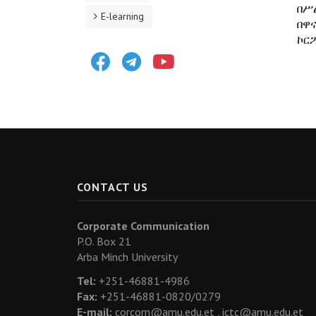
በሥ
E-learning
በዋ
ኮር
Facebook
Telegram
Youtube
CONTACT US
Corporate Communication
P.O. Box 21
Arba Minch University
Tel:
+251-46881-4986
Fax:
+251-46881-0820/0279
E-mail:
corcom@amu.edu.et ,
ictc@amu.edu.et