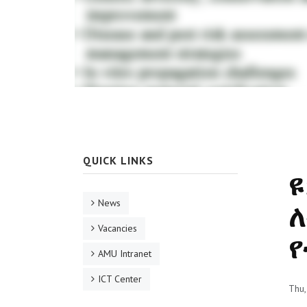
QUICK LINKS
ዩ
News
ለ
Vacancies
የ
AMU Intranet
ICT Center
Thu,