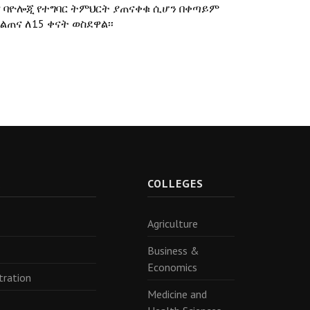
 ባዮሎጂ የተግባር ትምህርት ያጠናቀቁ ሲሆን በቀጣይም
ጠና ለ15 ቀናት ወስደዋል፡፡
R
COLLEGES
Agriculture
Business &
Economics
tration
Medicine and