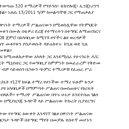
ች ለተወጣጡ 320 ተማሪዎች የሣይንስ፣ ቴክኖሎጂ፣ ኢንጂነሪንግ
ል፡፡ ነሐሴ 13/2011 ዓ/ም ከሠልጣኞቹ ጋር የማጠቃለያ
ው በዋናነት ተማሪዎች ሥልጠናውን በሚወስዷቸው የትምህርት
መቱን በሙሉ በቲዎሪ ደረጃ የተማሩትን በተግባር ለማጠናከርና
08 ጀምሮ በአካባቢው ከሚገኙ ዞኖችና ልዩ ወረዳዎች
ጥ መቆየቱን ያስታወሱት ዳይሬክተሩ ከጊዜ ወደ ጊዜ
መዋል፡፡
ፍ ከሚመለከታቸው አካላት ጋር እንደሚሰራ የተናገሩት ዶ/ር
ምህርት ሚኒስቴር ጋር የመግባቢያ ስምምነት በመፈራረም የቅድመ
ት ብቻ ሳይወሰን በጋውን ጭምር ተማሪዎቹ የፈጠራ ሥራ
/ቤት የ12ኛ ክፍል ተማሪ የሆነችው ተማሪ ፍፁም ፋንታ
ለያዩ አካባቢዎች በማምጣት ሥልጠና በመስጠቱና የዕረፍት
ብላለች፡፡ ተማሪዋ ሥልጠናው በጥሩ ሁኔታ እንደተሰጠ ገልፃ
ናው በሚያዘጋጁ ጉዳዮች ላይ ሥልጠናው ትኩረት ቢያደርግና
ይታው የተግባር ዕውቀት እንዳገኘ ገልጾ በዋናነት ሥልጠናው
 በርካታ ጉዳዮች በተግባር ማየት በመቻሉ ደስተኛ መሆኑን