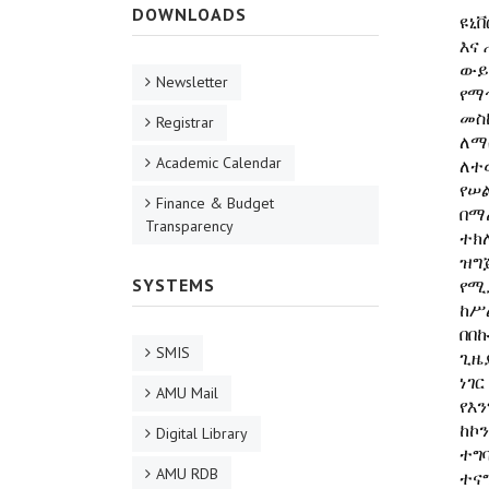
DOWNLOADS
ዩኒቨ
እና
ውይ
Newsletter
የማ
መስ
Registrar
ለማ
Academic Calendar
ለተ
የሠ
Finance & Budget
በማ
Transparency
ተክ
ዝግ
SYSTEMS
የሚ
ከሥ
በበ
SMIS
ጊዜ
ነገ
AMU Mail
የእ
ከኮ
Digital Library
ተግ
AMU RDB
ተናግ