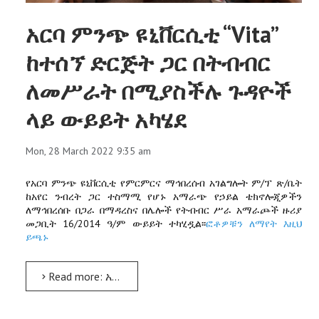
አርባ ምንጭ ዩኒቨርሲቲ “Vita”
ከተሰኘ ድርጅት ጋር በትብብር
ለመሥራት በሚያስችሉ ጉዳዮች
ላይ ውይይት አካሄደ
Mon, 28 March 2022 9:35 am
የአርባ ምንጭ ዩኒቨርሲቲ የምርምርና ማኅበረሰብ አገልግሎት ም/ፕ ጽ/ቤት
ከአየር ንብረት ጋር ተስማሚ የሆኑ አማራጭ የኃይል ቴክኖሎጂዎችን
ለማኅበረሰቡ በጋራ በማዳረስና በሌሎች የትብብር ሥራ አማራጮች ዙሪያ
መጋቢት 16/2014 ዓ/ም ውይይት ተካሂዷል፡፡
ፎቶዎቹን ለማየት እዚህ
ይጫኑ
Read more: አርባ ምንጭ ዩኒቨርሲቲ “Vita” ከተሰኘ ድርጅት ጋር በትብብር ለመሥራት በሚያስችሉ ጉዳዮች ላይ ውይይት አካሄደ