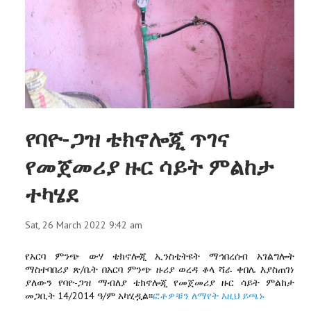
የባዮ-ጋዝ ቴክኖሎጂ ጥገና
የመጀመሪያ ዙር ሳይት ምልከታ
ተካሄደ
Sat, 26 March 2022 9:42 am
የአርባ ምንጭ ውሃ ቴክኖሎጂ ኢንስቲትዩት ማኅበረሰብ አገልግሎት
ማስተባበሪያ ጽ/ቤት በአርባ ምንጭ ዙሪያ ወረዳ ቆላ ሻራ ቀበሌ እያስጠገነ
ያለውን የባዮ-ጋዝ ማብለያ ቴክኖሎጂ የመጀመሪያ ዙር ሳይት ምልከታ
መጋቢት 14/2014 ዓ/ም አካሂዷል፡፡
ፎቶዎቹን ለማየት እዚህ ይጫኑ