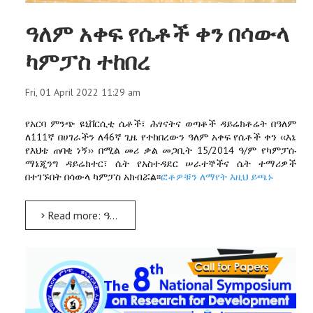
ዓለም አቀፍ የሴቶች ቀን በሳውላ
ካምፓስ ተከበረ
Fri, 01 April 2022 11:29 am
የአርባ ምንጭ ዩኒቨርሲቲ ሴቶች፣ ሕፃናትና ወጣቶች ዳይሬክቶሬት በዓለም
ለ111ኛ በሀገራችን ለ46ኛ ጊዜ የተከበረውን ዓለም አቀፍ የሴቶች ቀን ‹‹እኔ
የእህቴ ጠባቂ ነኝ›› በሚል መሪ ቃል መጋቢት 15/2014 ዓ/ም የካምፓሱ
ማኔጂንግ ዳይሬክተር፣ ሴት የአስተዳደር ሠራተኞችና ሴት ተማሪዎች
በተገኙበት በሳውላ ካምፓስ አክብሯል፡፡
ፎቶዎቹን ለማየት እዚህ ይጫኑ
Read more: ዓለም አቀፍ የሴቶች ቀን በሳውላ ካምፓስ ተከበረ