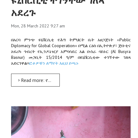
አደረጉ
Mon, 28 March 2022 9:27 am
በአርባ ምንጭ ዩኒቨርሲቲ የሕግ ትምህርት ቤት አዘጋጅነት ‹‹Public
Diplomacy for Global Cooperation›› በሚል ርዕስ በኢትዮጵያ፣ ጅቡቲና
አፍሪካ ኅብረት የኢንዶኔዢያ አምባሳደር አል ቡስራ ባስኑር (Al Busyra
Basnur) መጋቢት 15/2014 ዓ/ም በዩኒቨርሲቲው ተገኝተው ገለጻ
አድርገዋል፡፡
ፎቶዎቹን ለማየት እዚህ ይጫኑ
Read more: የኢንዶኔዥያ አምባሳደር አል ቡስራ ባስኑር (Al Busyra Basnur) በአርባ ምንጭ ዩኒቨርሲቲ ተገኝተው ገለጻ አደረጉ