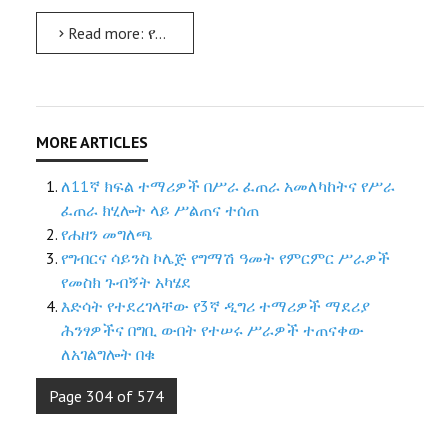
Read more: የባዮ-ጋዝ ቴክኖሎጂ ጥገና የመጀመሪያ ዙር ሳይት ምልከታ ተካሄደ
ለ11ኛ ክፍል ተማሪዎች በሥራ ፈጠራ አመለካከትና የሥራ
ፈጠራ ክሂሎት ላይ ሥልጠና ተሰጠ
የሐዘን መግለጫ
የግብርና ሳይንስ ኮሌጅ የግማሽ ዓመት የምርምር ሥራዎች
የመስክ ጉብኝት አካሄደ
እድሳት የተደረገላቸው የ3ኛ ዲግሪ ተማሪዎች ማደሪያ
ሕንፃዎችና በግቢ ውበት የተሠሩ ሥራዎች ተጠናቀው
ለአገልግሎት በቁ
Page 304 of 574