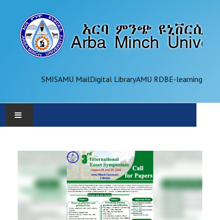
SMIS
AMU Mail
Digital Library
AMU RDB
E-learning
AMU
ADMINISTRATION
OFFICES
ACADEMICS