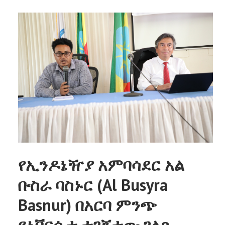
የኢንዶኔዥያ አምባሳደር አል
ቡስራ ባስኑር (Al Busyra
Basnur) በአርባ ምንጭ
ዩኒቨርሲቲ ተገኝተው ገለጻ