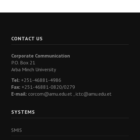
CONTACT US
Corporate Communication
P.O. Box 21
Arba Minch University
Tel:
+251-46881-4986
Fax:
+251-46881-0820/0279
E-mail:
corcom@amu.edu.et ,
ictc@amu.edu.et
SYSTEMS
SMIS