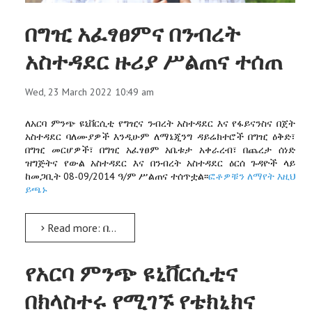
በግዢ አፈፃፀምና በንብረት
አስተዳደር ዙሪያ ሥልጠና ተሰጠ
Wed, 23 March 2022 10:49 am
ለአርባ ምንጭ ዩኒቨርሲቲ የግዢና ንብረት አስተዳደር እና የፋይናንስና በጀት
አስተዳደር ባለሙያዎች እንዲሁም ለማኔጂንግ ዳይሬክተሮች በግዢ ዕቅድ፣
በግዢ መርሆዎች፣ በግዢ አፈፃፀም አቤቱታ አቀራረብ፣ በጨረታ ሰነድ
ዝግጅትና የውል አስተዳደር እና በንብረት አስተዳደር ዕርሰ ጉዳዮች ላይ
ከመጋቢት 08-09/2014 ዓ/ም ሥልጠና ተሰጥቷል፡፡
ፎቶዎቹን ለማየት እዚህ
ይጫኑ
Read more: በግዢ አፈፃፀምና በንብረት አስተዳደር ዙሪያ ሥልጠና ተሰጠ
የአርባ ምንጭ ዩኒቨርሲቲና
በክላስተሩ የሚገኙ የቴክኒክና