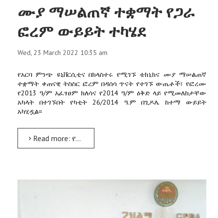
ሙያ ማሠልጠኛ ተቋማት የጋራ
ፎረም ውይይት ተካሄደ
Wed, 23 March 2022 10:35 am
የአርባ ምንጭ ዩኒቨርሲቲና በክላስተሩ የሚገኙ ቴክኒክና ሙያ ማሠልጠኛ
ተቋማት ቀጠናዊ ትስስር ፎረም በዳሰሳ ጥናት የተገኙ ውጤቶች፣ የፎረሙ
የ2013 ዓ/ም አፈፃፀም ክለሳና የ2014 ዓ/ም ዕቅድ ላይ የሚመለከታቸው
አካላት በተገኙበት የካቲት 26/2014 ዓ.ም በጊዶሌ ከተማ ውይይት
አካሂዷል፡፡
Read more: የአርባ ምንጭ ዩኒቨርሲቲና በክላስተሩ የሚገኙ የቴክኒክና ሙያ ማሠልጠኛ ተቋማት የጋራ ፎረም ውይይት ተካሄደ