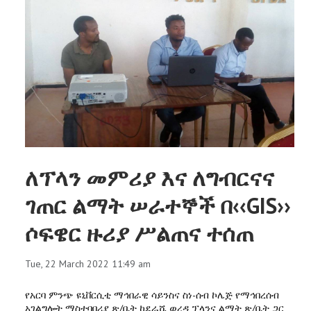
ለፕላን መምሪያ እና ለግብርናና
ገጠር ልማት ሠራተኞች በ‹‹GIS››
ሶፍዌር ዙሪያ ሥልጠና ተሰጠ
Tue, 22 March 2022 11:49 am
የአርባ ምንጭ ዩኒቨርሲቲ ማኅበራዊ ሳይንስና ስነ-ሰብ ኮሌጅ የማኅበረሰብ
አገልግሎት ማስተባበሪያ ጽ/ቤት ከደራሼ ወረዳ ፕላንና ልማት ጽ/ቤት ጋር