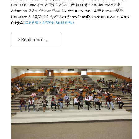
በመተባበር በወረዳው ለሚገኙ እንዲሁም ከቡርጂና አሌ ልዩ ወረዳዎች
ለተወጣጡ 22 የፕላን መምሪያ እና የግብርናና ገጠር ልማት ሠራተኞች
ከመጋቢት 8-10/2014 ዓ/ም ለሦስት ቀናት በGIS ሶፍትዌር ዙሪያ ሥልጠና
ሰጥቷል፡፡
ፎቶዎቹን ለማየት እዚህ ይጫኑ
Read more: ለፕላን መምሪያ እና ለግብርናና ገጠር ልማት ሠራተኞች በ‹‹GIS›› ሶፍዌር ዙሪያ ሥልጠና ተሰጠ