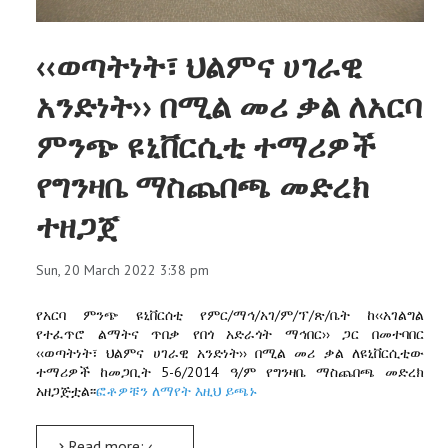
‹‹ወጣትነት፣ ህልምና ሀገራዊ
አንድነት›› በሚል መሪ ቃል ለአርባ
ምንጭ ዩኒቨርሲቲ ተማሪዎች
የግንዛቤ ማስጨበጫ መድረክ
ተዘጋጀ
Sun, 20 March 2022 3:38 pm
የአርባ ምንጭ ዩኒቨርሰቲ የምር/ማኅ/አገ/ም/ፕ/ጽ/ቤት ከ‹‹አገልግል
የተፈጥሮ ልማትና ጥበቃ የበጎ አድራጎት ማኅበር›› ጋር በመተባበር
‹‹ወጣትነት፣ ህልምና ሀገራዊ አንድነት›› በሚል መሪ ቃል ለዩኒቨርሲቲው
ተማሪዎች ከመጋቢት 5-6/2014 ዓ/ም የግንዛቤ ማስጨበጫ መድረክ
አዘጋጅቷል፡፡
ፎቶዎቹን ለማየት እዚህ ይጫኑ
Read more: ‹‹ወጣትነት፣ ህልምና ሀገራዊ አንድነት›› በሚል መሪ ቃል ለአርባ ምንጭ ዩኒቨርሲቲ ተማሪዎች የግንዛቤ ማስጨበጫ መድረክ ተዘጋጀ