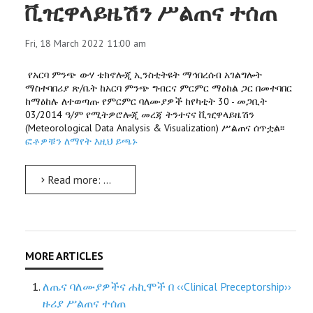
ቪዢዋላይዜሽን ሥልጠና ተሰጠ
Fri, 18 March 2022 11:00 am
የአርባ ምንጭ ውሃ ቴክኖሎጂ ኢንስቲትዩት ማኅበረሰብ አገልግሎት
ማስተባበሪያ ጽ/ቤት ከአርባ ምንጭ ግብርና ምርምር ማዕከል ጋር በመተባበር
ከማዕከሉ ለተወጣጡ የምርምር ባለሙያዎች ከየካቲት 30 - መጋቢት
03/2014 ዓ/ም የሚትዎሮሎጂ መረጃ ትንተናና ቪዢዋላይዜሽን
(Meteorological Data Analysis & Visualization) ሥልጠና ሰጥቷል፡፡
ፎቶዎቹን ለማየት እዚህ ይጫኑ
Read more: ለግብርና ምርምር ባለሙያዎች የሚትዎሮሎጂ መረጃ ትንተናና ቪዢዋላይዜሽን ሥልጠና ተሰጠ
ለጤና ባለሙያዎችና ሐኪሞች በ ‹‹Clinical Preceptorship››
ዙሪያ ሥልጠና ተሰጠ