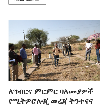
ለግብርና ምርምር ባለሙያዎች
የሚትዎሮሎጂ መረጃ ትንተናና