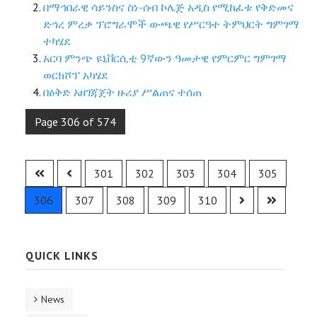
በማኅበራዊ ሳይንስና ስነ-ሰብ ኮሌጅ አዲስ የሚከፈቱ የቅድመና
ድኅረ ምረቃ ፕሮግራሞች ውጫዊ የሥርዓተ ትምህርት ግምገማ
ተካሄደ
አርባ ምንጭ ዩኒቨርሲቲ 9ኛውን ዓመታዊ የምርምር ግምገማ
ወርክሾፕ አካሄደ
በዕቅድ አዘገጃጀት ዙሪያ ሥልጠና ተሰጠ
Page 306 of 574
301
302
303
304
305
306
307
308
309
310
QUICK LINKS
News