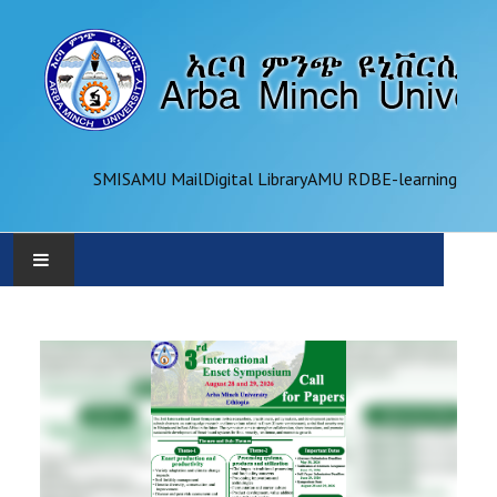
SMIS
AMU Mail
Digital Library
AMU RDB
E-learning
AMU
ADMINISTRATION
OFFICES
ACADEMICS