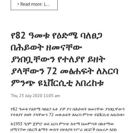
Read more: LFRC busy in potential researches on livestock, fisheries, apiculture
የ82 ዓመቱ የዕድሜ ባለፀጋ
በሕይወት ዘመናቸው
ያነበቧቸውን የተለያየ ይዘት
ያላቸውን 72 መፅሐፍት ለአርባ
ምንጭ ዩኒቨርሲቲ አበረከቱ
Thu, 23 July 2020 11:05 am
የ82 ዓመቱ የዕድሜ ባለፀጋ አቶ ያቻ ያና በሕይወት ዘመናቸው ያነበቧቸውን
የተለያየ ይዘት ያላቸውን 72 መጽሐፍት ለአርባ ምንጭ ዩኒቨርሲቲ አበረከቱ፡፡
ከ1953 ዓ/ም ጀምሮ ወደ አርባ ምንጭ ከተማ በመምጣት በከተማው
በሚገኘው በእርሻ ልማት ውስጥ በተለያዩ የሥራ ዘርፎች በጡረታ እስከ