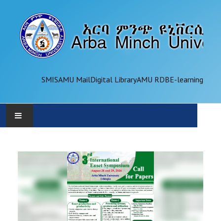
SMIS
AMU Mail
Digital Library
AMU RDB
E-learning
AMU
ADMINISTRATION
OFFICES
ACADEMICS