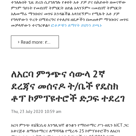
ተገለሉበት ጊዜ ድረስ ሲያገለግሉ የቆዩት አቶ ያቻ ያና በሕይወት ዘመናቸው
ምንም ዓይነት የመደበኛ ትምህርት ዕድል አላገኙም፡፡ ‹‹መደበኛ ትምህርት
አለመማሬ ማንበብና መፃፍ እንዳልችል አላገደኝም›› የሚሉት አቶ ያቻ
የግላቸውን ጥረት በማድረግና የተለያዩ ዘዴዎችን በመጠቀም ማንበብና መፃፍ
መቻላቸውን ተናግረዋል፡፡
ፎቶዎቹን ለማየት ይህንን ይጫኑ
Read more: የ82 ዓመቱ የዕድሜ ባለፀጋ በሕይወት ዘመናቸው ያነበቧቸውን የተለያየ ይዘት ያላቸውን 72 መፅሐፍት ለአርባ ምንጭ ዩኒቨርሲቲ አበረከቱ
ለአርባ ምንጭና ሳውላ 2ኛ
ደረጃና መሰናዶ ት/ቤች የዴስክ
ቶፕ ኮምፕዩተሮች ድጋፍ ተደረገ
Thu, 23 July 2020 10:59 am
አርባ ምንጭ ዩኒቨርሲቲ እንግሊዝኛ ቋንቋን የማስተማር ሥነ-ዘዴን ከICT ጋር
አቀናጅቶ ለማስተማርና ለማሻሻል የሚረዱ 25 ኮምፕዩተሮችን ለአርባ