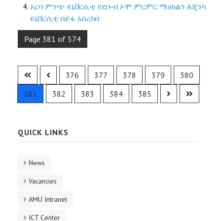
አርባ ምንጭ ዩኒቨርሲቲ የደቡብ ኦሞ ምርምር ማዕከልን ለጂንካ
ዩኒቨርሲቲ በይፋ አስረከበ
Page 381 of 574
376
377
378
379
380
381
382
383
384
385
QUICK LINKS
News
Vacancies
AMU Intranet
ICT Center