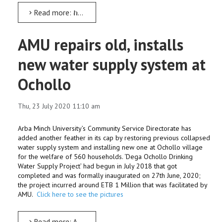
Read more: ከአርባ ምንጭ ዩኒቨርሲቲ ፕሬዝደንት የተላለፈ መልዕክት
AMU repairs old, installs
new water supply system at
Ochollo
Thu, 23 July 2020 11:10 am
Arba Minch University’s Community Service Directorate has
added another feather in its cap by restoring previous collapsed
water supply system and installing new one at Ochollo village
for the welfare of 560 households. ‘Dega Ochollo Drinking
Water Supply Project’ had begun in July 2018 that got
completed and was formally inaugurated on 27th June, 2020;
the project incurred around ETB 1 Million that was facilitated by
AMU.
Click here to see the pictures
Read more: AMU repairs old, installs new water supply system at Ochollo