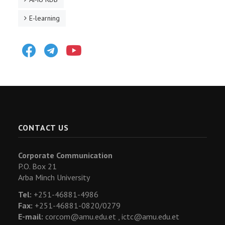
E-learning
Facebook
Telegram
Youtube
CONTACT US
Corporate Communication
P.O. Box 21
Arba Minch University
Tel:
+251-46881-4986
Fax:
+251-46881-0820/0279
E-mail:
corcom@amu.edu.et ,
ictc@amu.edu.et