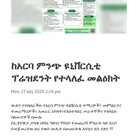
RESEARCH
REGISTRAR
JOURNALS
SYMPOSIA
ከአርባ ምንጭ ዩኒቨርሲቲ
PARTNERSHIP
ፕሬዝደንት የተላለፈ መልዕክት
Mon, 27 July 2020 2:24 pm
ውድና የተከበራችሁ የአርባ ምንጭ ዩኒቨርሲቲ ተማሪዎች፣ መምህራንና
ተመራማሪዎች፣ አመራር አካላት፣የአስተዳደር ሠራተኞችና የቴክኒክ
ባለሙያዎች በሙሉ
የኢትዮጵያ ታላቁ ህዳሴ ግድብ ግንባታ የመጨረሻ ምዕራፍ ላይ ደርሶ
የመጀመሪያዉ ዙር የዉሃ ሙሌት በመጠናቀቁ እንኳን ደስ ያለን !!!