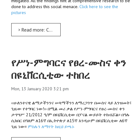
mitigated. All the findings hint at comprehensive research to be
done to address this social menace.
Click here to see the
pictures
Read more: Cutaneous Leishmaniasis: AMU mulls over research findings
የሥነ-ምግባርና የፀረ-ሙስና ቀን
በዩኒቨርሲቲው ተከበረ
Mon, 13 January 2020 3:21 pm
‹‹ሁለንተናዊ ልማታችንንና ሠላማችንን ለማረጋገጥ በሙስና ላይ እንዝመት፤
ጊዜው የተግባር ነው!›› በሚል መሪ ቃል የሥነ-ምግባርና የፀረ-ሙስና ቀን
ታኅሣሥ 21/2012 ዓ/ም በዩኒቨርሲቲው በፓናል ውይይት ተከብሯል፡፡ በዓሉ
ሲከበር በዓለም ለ16ኛ በኢትዮጵያ ለ15ኛ እንዲሁም በዩኒቨርሲቲው ለ6ኛ
ጊዜ ነው፡፡
ምስሉን ለማየት ከዚህ ይጫኑ