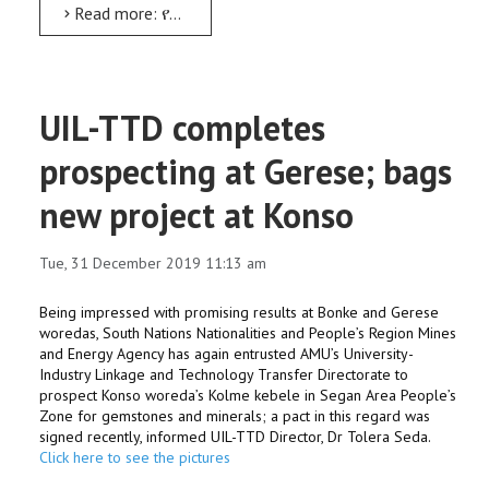
Read more: የሥነ-ምግባርና የፀረ-ሙስና ቀን በዩኒቨርሲቲው ተከበረ
UIL-TTD completes
prospecting at Gerese; bags
new project at Konso
Tue, 31 December 2019 11:13 am
Being impressed with promising results at Bonke and Gerese
woredas, South Nations Nationalities and People’s Region Mines
and Energy Agency has again entrusted AMU’s University-
Industry Linkage and Technology Transfer Directorate to
prospect Konso woreda’s Kolme kebele in Segan Area People’s
Zone for gemstones and minerals; a pact in this regard was
signed recently, informed UIL-TTD Director, Dr Tolera Seda.
Click here to see the pictures