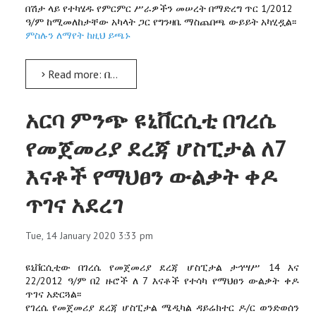
በሽታ ላይ የተካሄዱ የምርምር ሥራዎችን መሠረት በማድረግ ጥር 1/2012
ዓ/ም ከሚመለከታቸው አካላት ጋር የግንዛቤ ማስጨበጫ ውይይት አካሂዷል፡፡
ምስሉን ለማየት ከዚህ ይጫኑ
Read more: በቁንጭር /የቆዳ ላይ ሌሽማኒያሲስ/ በሽታ ላይ ያተኮሩ የምርምር ሥራዎች ቀርበው ውይይት ተካሄደ
አርባ ምንጭ ዩኒቨርሲቲ በገረሴ
የመጀመሪያ ደረጃ ሆስፒታል ለ7
እናቶች የማህፀን ውልቃት ቀዶ
ጥገና አደረገ
Tue, 14 January 2020 3:33 pm
ዩኒቨርሲቲው በገረሴ የመጀመሪያ ደረጃ ሆስፒታል ታኅሣሥ 14 እና
22/2012 ዓ/ም በ2 ዙሮች ለ 7 እናቶች የተሳካ የማህፀን ውልቃት ቀዶ
ጥገና አድርጓል፡፡
የገረሴ የመጀመሪያ ደረጃ ሆስፒታል ሜዲካል ዳይሬክተር ዶ/ር ወንድወሰን