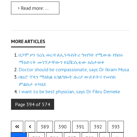
Read more: UIL-TTD completes prospecting at Gerese; bags new project at Konso
በጋሞ ዞን ገረሴ ወረዳ ለኢንዱስትሪ ግብዓት የሚውሉ የከበሩ
ማዕድናት መገኘታቸውን ዩኒቨርሲቲው አስታወቀ
Doctor should be compassionate, says Dr Ikram Musa
በዜሮ ፕላን ማዕከል አገልግሎት ዙሪያ ውይይትና የመስክ
ምልከታ ተካሄደ
I want to be best physician, says Dr Fikru Demeke
Page 394 of 574
389
390
391
392
393