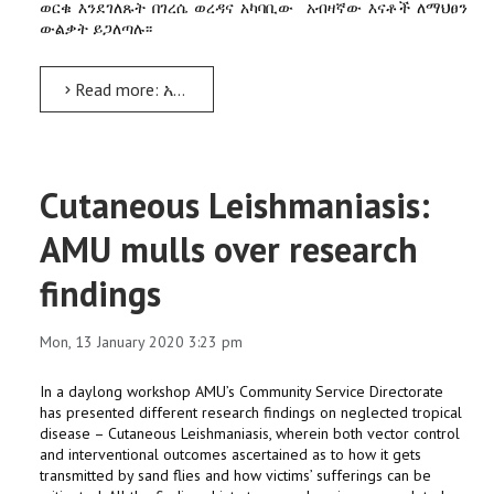
ወርቁ እንደገለጹት በገረሴ ወረዳና አካባቢው አብዛኛው እናቶች ለማህፀን
ውልቃት ይጋለጣሉ፡፡
Read more: አርባ ምንጭ ዩኒቨርሲቲ በገረሴ የመጀመሪያ ደረጃ ሆስፒታል ለ7 እናቶች የማህፀን ውልቃት ቀዶ ጥገና አደረገ
Cutaneous Leishmaniasis:
AMU mulls over research
findings
Mon, 13 January 2020 3:23 pm
In a daylong workshop AMU’s Community Service Directorate
has presented different research findings on neglected tropical
disease – Cutaneous Leishmaniasis, wherein both vector control
and interventional outcomes ascertained as to how it gets
transmitted by sand flies and how victims’ sufferings can be