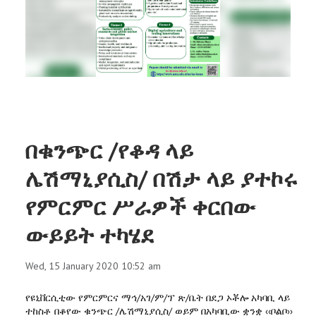
RESEARCH
REGISTRAR
JOURNALS
SYMPOSIA
በቁንጭር /የቆዳ ላይ
PARTNERSHIP
ሌሽማኒያሲስ/ በሽታ ላይ ያተኮሩ
የምርምር ሥራዎች ቀርበው
ውይይት ተካሄደ
Wed, 15 January 2020 10:52 am
የዩኒቨርሲቲው የምርምርና ማኅ/አገ/ም/ፕ ጽ/ቤት በደጋ ኦቾሎ አካባቢ ላይ
ተከስቶ በቆየው ቁንጭር /ሌሽማኒያሲስ/ ወይም በአካባቢው ቋንቋ ‹‹ቦልቦ››