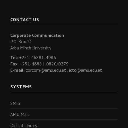
CONTACT US
Corporate Communication
P.O. Box 21
Arba Minch University
Tel:
+251-46881-4986
Fax:
+251-46881-0820/0279
E-mail:
corcom@amu.edu.et ,
ictc@amu.edu.et
SYSTEMS
SMIS
AMU Mail
Digital Library