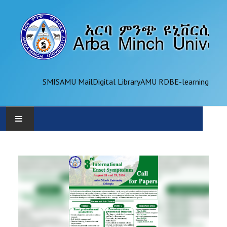
SMIS
AMU Mail
Digital Library
AMU RDB
E-learning
AMU
ADMINISTRATION
OFFICES
ACADEMICS