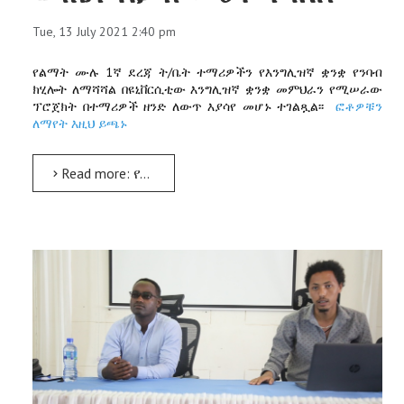
Tue, 13 July 2021 2:40 pm
የልማት ሙሉ 1ኛ ደረጃ ት/ቤት ተማሪዎችን የእንግሊዝኛ ቋንቋ የንባብ
ክሂሎት ለማሻሻል በዩኒቨርሲቲው እንግሊዝኛ ቋንቋ መምህራን የሚሠራው
ፕሮጀክት በተማሪዎች ዘንድ ለውጥ እያሳየ መሆኑ ተገልጿል፡፡
ፎቶዎቹን
ለማየት እዚህ ይጫኑ
Read more: የ1ኛ ደረጃ ት/ቤት ተማሪዎች የእንግሊዝኛ ቋንቋ የንባብ ክሂሎት ማሻሻያ ፕሮጀክት ውጤት እያሳየ መሆኑ ተገለጸ