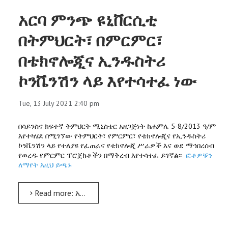
አርባ ምንጭ ዩኒቨርሲቲ
በትምህርት፣ በምርምር፣
በቴክኖሎጂና ኢንዱስትሪ
ኮንቬንሽን ላይ እየተሳተፈ ነው
Tue, 13 July 2021 2:40 pm
በሳይንስና ክፍተኛ ትምህርት ሚኒስቴር አዘጋጅነት ከሐምሌ 5-8/2013 ዓ/ም
እየተካሄደ በሚገኘው የትምህርት፣ የምርምር፣ የቴክኖሎጂና የኢንዱስትሪ
ኮንቬንሽን ላይ የተለያዩ የፈጠራና የቴክኖሎጂ ሥራዎች እና ወደ ማኅበረሰብ
የወረዱ የምርምር ፕሮጀክቶችን በማቅረብ እየተሳተፈ ይገኛል፡፡
ፎቶዎቹን
ለማየት እዚህ ይጫኑ
Read more: አርባ ምንጭ ዩኒቨርሲቲ በትምህርት፣ በምርምር፣ በቴክኖሎጂና ኢንዱስትሪ ኮንቬንሽን ላይ እየተሳተፈ ነው