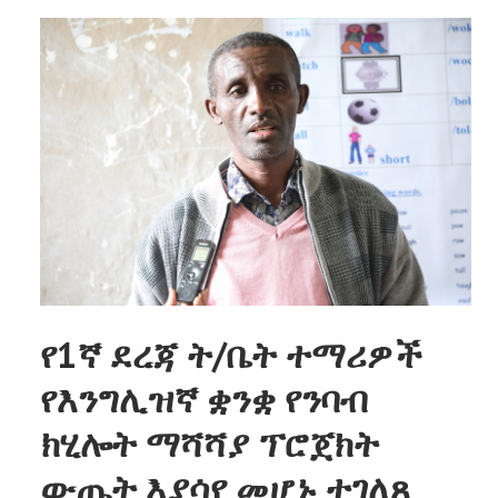
የ1ኛ ደረጃ ት/ቤት ተማሪዎች
የእንግሊዝኛ ቋንቋ የንባብ
ክሂሎት ማሻሻያ ፕሮጀክት
ውጤት እያሳየ መሆኑ ተገለጸ