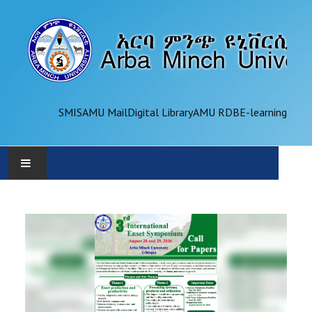
SMIS
AMU Mail
Digital Library
AMU RDB
E-learning
AMU
ADMINISTRATION
OFFICES
ACADEMICS