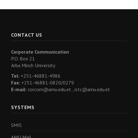
CONTACT US
Corporate Communication
P.O. Box 21
Arba Minch University
Tel:
+251-46881-4986
Fax:
+251-46881-0820/0279
E-mail:
corcom@amu.edu.et ,
ictc@amu.edu.et
SYSTEMS
SMIS
AMU Mail