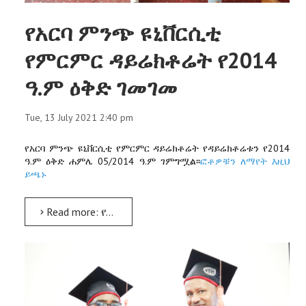
የአርባ ምንጭ ዩኒቨርሲቲ
የምርምር ዳይሬክቶሬት የ2014
ዓ.ም ዕቅድ ገመገመ
Tue, 13 July 2021 2:40 pm
የአርባ ምንጭ ዩኒቨርሲቲ የምርምር ዳይሬክቶሬት የዳይሬክቶሬቱን የ2014
ዓ.ም ዕቅድ ሐምሌ 05/2014 ዓ.ም ገምግሟል፡፡
ፎቶዎቹን ለማየት እዚህ
ይጫኑ
Read more: የአርባ ምንጭ ዩኒቨርሲቲ የምርምር ዳይሬክቶሬት የ2014 ዓ.ም ዕቅድ ገመገመ