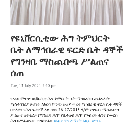
የዩኒቨርሲቲው ሕግ ትምህርት
ቤት ለማኅበራዊ ፍርድ ቤት ዳኞች
የግንዛቤ ማስጨበጫ ሥልጠና
ሰጠ
Tue, 13 July 2021 2:40 pm
የአርባ ምንጭ ዩኒቨርሲቲ ሕግ ትምህርት ቤት ማኅበረሰብ አገልግሎት
ማስተባበሪያ ጽ/ቤት ለአርባ ምንጭ ዙሪያ ወረዳ ማኅበራዊ ፍርድ ቤት ዳኞች
በተለያዩ የሕግ ጉዳዮች ላይ ከሰኔ 26-27/2013 ዓ/ም የግንዛቤ ማስጨበጫ
ሥልጠና ሰጥቷል፡፡ የማስረጃ ሕግ፣ የቤተሰብ ሕግ፣ የንብረት ሕግና የውርስ
ሕግ በሥልጠናው ተዳሰዋል፡፡
ፎቶዎቹን ለማየት እዚህ ይጫኑ