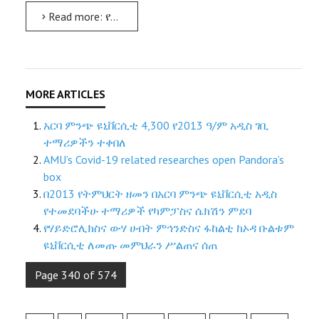
Read more: የዩኒቨርሲቲው ሕግ ትምህርት ቤት ለማኅበራዊ ፍርድ ቤት ዳኞች የግንዛቤ ማስጨበጫ ሥልጠና ሰጠ
አርባ ምንጭ ዩኒቨርሲቲ 4,300 የ2013 ዓ/ም አዲስ ገቢ
ተማሪዎችን ተቀበለ
AMU’s Covid-19 related researches open Pandora’s
box
በ2013 የትምህርት ዘመን በአርባ ምንጭ ዩኒቨርሲቲ አዲስ
የተመደባችሁ ተማሪዎች የካምፓስና ሴክሽን ምደባ
የሃይድሮሊክስና ውሃ ሀብት ምኅንድስና ፋከልቲ ከኦዳ ቡልቱም
ዩኒቨርሲቲ ለመጡ መምህራን ሥልጠና ሰጠ
Page 340 of 574