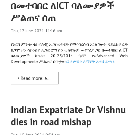
በመተባበር ለICT ባለሙያዎች
ሥልጠና ሰጠ
Thu, 17 June 2021 11:16 am
የአርባ ምንጭ ቴክኖሎጂ ኢንስቲትዩት የማኅበረሰብ አገልግሎት ዳይሬክቶሬት
ከጋሞ ዞን ሳይንስና ኢንፎርሜሽን ቴክኖሎጂ መምሪያ ጋር በመተባበር ለICT
ባለሙያዎች ከኅዳር 20-25/2014 ዓ/ም የ‹‹Advanced Web
Development›› ሥልጠና ሰጥቷል፡፡
ፎቶዎቹን ለማየት እዚህ ይጫኑ
Read more: አርባ ምንጭ ዩኒቨርሲቲ ከጋሞ ዞን ሳይንስና ኢንፎርሜሽን ቴክኖሎጂ መምሪያ ጋር በመተባበር ለICT ባለሙያዎች ሥልጠና ሰጠ
Indian Expatriate Dr Vishnu
dies in road mishap