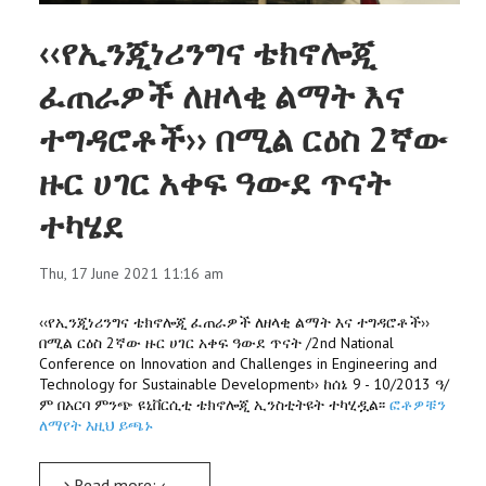
‹‹የኢንጂነሪንግና ቴክኖሎጂ
ፈጠራዎች ለዘላቂ ልማት እና
ተግዳሮቶች›› በሚል ርዕስ 2ኛው
ዙር ሀገር አቀፍ ዓውደ ጥናት
ተካሄደ
Thu, 17 June 2021 11:16 am
‹‹የኢንጂነሪንግና ቴክኖሎጂ ፈጠራዎች ለዘላቂ ልማት እና ተግዳሮቶች››
በሚል ርዕስ 2ኛው ዙር ሀገር አቀፍ ዓውደ ጥናት /2nd National
Conference on Innovation and Challenges in Engineering and
Technology for Sustainable Development›› ከሰኔ 9 - 10/2013 ዓ/
ም በአርባ ምንጭ ዩኒቨርሲቲ ቴክኖሎጂ ኢንስቲትዩት ተካሂዷል፡፡
ፎቶዎቹን
ለማየት እዚህ ይጫኑ
Read more: ‹‹የኢንጂነሪንግና ቴክኖሎጂ ፈጠራዎች ለዘላቂ ልማት እና ተግዳሮቶች›› በሚል ርዕስ 2ኛው ዙር ሀገር አቀፍ ዓውደ ጥናት ተካሄደ