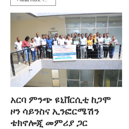
አርባ ምንጭ ዩኒቨርሲቲ ከጋሞ
ዞን ሳይንስና ኢንፎርሜሽን
ቴክኖሎጂ መምሪያ ጋር