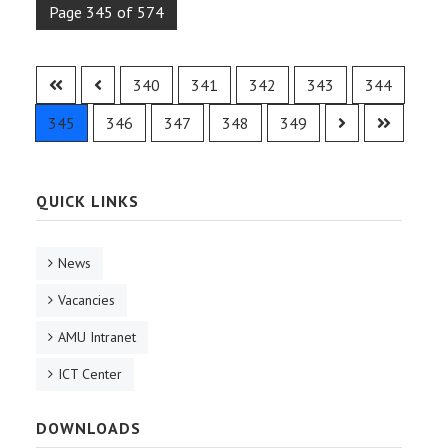
Page 345 of 574
340
341
342
343
344
345
346
347
348
349
QUICK LINKS
News
Vacancies
AMU Intranet
ICT Center
DOWNLOADS