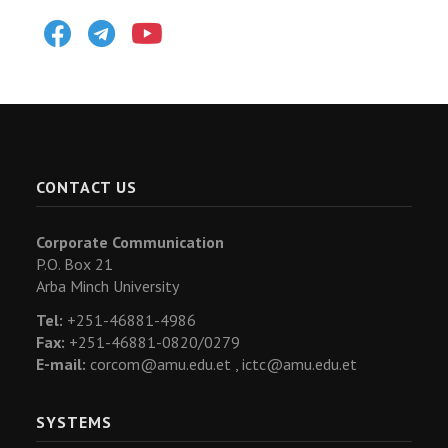
Facebook
Telegram
Youtube
CONTACT US
Corporate Communication
P.O. Box 21
Arba Minch University
Tel:
+251-46881-4986
Fax:
+251-46881-0820/0279
E-mail:
corcom@amu.edu.et ,
ictc@amu.edu.et
SYSTEMS