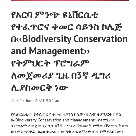
የአርባ ምንጭ ዩኒቨርሲቲ
የተፈጥሮና ቀመር ሳይንስ ኮሌጅ
በ‹‹Biodiversity Conservation
and Management››
የትምህርት ፕሮግራም
ለመጀመሪያ ጊዜ በ3ኛ ዲግሪ
ሊያስመርቅ ነው
Tue, 15 June 2021 9:54 am
የዩኒቨርሲቲው የተፈጥሮና ቀመር ሳይንስ ኮሌጅ ባዮሎጂ ትምህርት ክፍል
በ‹‹Biodiversity Conservation and Management›› የትምህርት
ፕሮግራም ለመጀመሪያ ጊዜ በ3ኛ ዲግሪ ለማስመረቅ የሚያስችለውን ቅድመ
ሁኔታ አጠናቋል፡፡ ዕጩ ተመራቂ ሙላቱ ኦሴ ለምረቃ ብቁ የሚያደርገውን