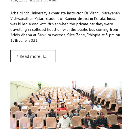
Tue, 15 June 2021 9:54 am
Arba Minch University expatriate instructor, Dr Vishnu Narayanan
Vishwanathan Pillai, resident of Kannur district in Kerala, India,
was killed along with driver when the private car they were
travelling in collided head-on with the public bus coming from
Addis Ababa at Sankura woreda, Silte Zone, Ethiopia at 3 pm on
12th June, 2021.
Read more: Indian Expatriate Dr Vishnu dies in road mishap