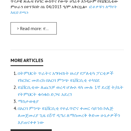
ጥናታዊ ጽሑፍ የሀገር ውስጥና የውጭ ሀገራት እንዲሁም የዩኒቨርሲቲው
ምሁራን በተገኙበት ሰኔ 04/2013 ዓ/ም አቅርቧል፡፡
ፎቶዎቹን ለማየት
እዚህ ይጫኑ
Read more: የአርባ ምንጭ ዩኒቨርሲቲ የተፈጥሮና ቀመር ሳይንስ ኮሌጅ በ‹‹Biodiversity Conservation and Management›› የትምህርት ፕሮግራም...
በትምህርት ጥራትና አግባብነት ዙሪያ የፖለቲካ ፓርቲዎች
የክርክር መድረክ በአርባ ምንጭ ዩኒቨርሲቲ ተካሄደ
ዩኒቨርሲቲው ለጨንቻ ወረዳ ሆሎኦ ላካ ሙሉ 1ኛ ደረጃ ት/ቤት
የትምህርት ቁሳቁስ ድጋፍ አደረገ
ማስታወቂያ
በአርባ ምንጭ ዩኒቨርሲቲ የተፈጥሮና ቀመር ሳይንስ ኮሌጅ
ለመጀመሪያ ጊዜ በ3ኛ ዲግሪ ለማስመረቅ ቅድመ ሁኔታዎችን
እያጠናቀቀ ነው