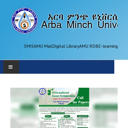
SMIS
AMU Mail
Digital Library
AMU RDB
E-learning
AMU
ADMINISTRATION
OFFICES
ACADEMICS