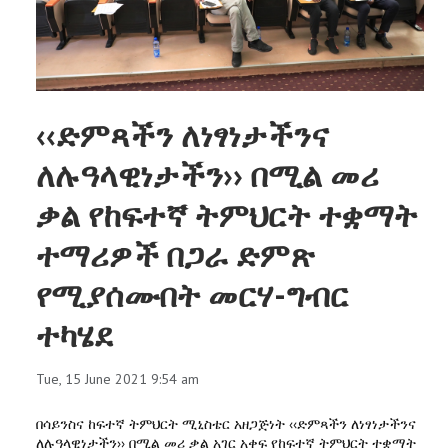
‹‹ድምጻችን ለነፃነታችንና
ለሉዓላዊነታችን›› በሚል መሪ
ቃል የከፍተኛ ትምህርት ተቋማት
ተማሪዎች በጋራ ድምጽ
የሚያሰሙበት መርሃ-ግብር
ተካሄደ
Tue, 15 June 2021 9:54 am
በሳይንስና ከፍተኛ ትምህርት ሚኒስቴር አዘጋጅነት ‹‹ድምጻችን ለነፃነታችንና
ለሉዓላዊነታችን›› በሚል መሪ ቃል አገር አቀፍ የከፍተኛ ትምህርት ተቋማት