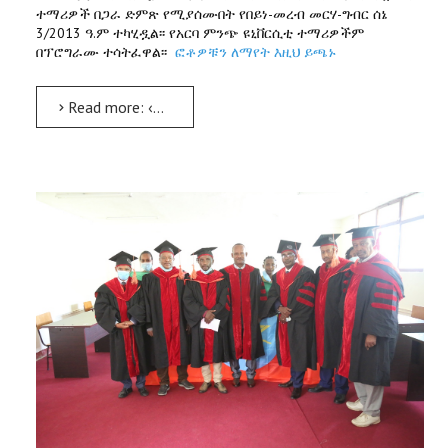
ተማሪዎች በጋራ ድምጽ የሚያሰሙበት የበይነ-መረብ መርሃ-ግብር ሰኔ
3/2013 ዓ.ም ተካሂዷል፡፡ የአርባ ምንጭ ዩኒቨርሲቲ ተማሪዎችም
በፕሮግራሙ ተሳትፈዋል፡፡
ፎቶዎቹን ለማየት እዚህ ይጫኑ
Read more: ‹‹ድምጻችን ለነፃነታችንና ለሉዓላዊነታችን›› በሚል መሪ ቃል የከፍተኛ ትምህርት ተቋማት ተማሪዎች በጋራ ድምጽ የሚያሰሙበት መርሃ-ግብር ተካሄደ