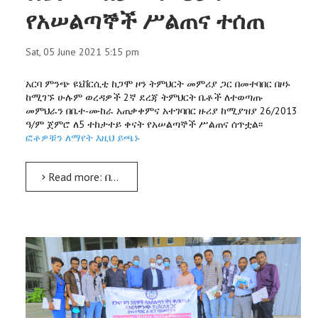
የአሠልጣኞች ሥልጠና ተሰጠ
Sat, 05 June 2021 5:15 pm
አርባ ምንጭ ዩኒቨርሲቲ ከጋሞ ዞን ትምህርት መምሪያ ጋር በመተባበር በዞኑ
ከሚገኙ ሁሉም ወረዳዎች 2ኛ ደረጃ ትምህርት ቤቶች ለተወጣጡ
መምህራን በቤተ-ሙከራ አጠቃቀምና አተገባበር ዙሪያ ከሚያዝያ 26/2013
ዓ/ም ጀምሮ ለ5 ተከታተይ ቀናት የአሠልጣኞች ሥልጠና ሰጥቷል፡፡
ፎቶዎቹን ለማየት እዚህ ይጫኑ
Read more: በጋሞ ዞን ከሚገኙ የ2ኛ ደረጃ ትምህርት ቤቶች ለተወጣጡ የቤተ-ሙከራ መምህራን የአሠልጣኞች ሥልጠና ተሰጠ