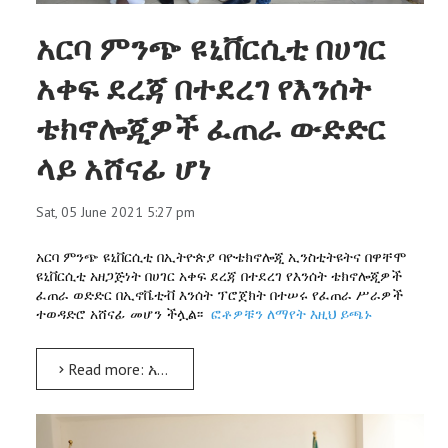
አርባ ምንጭ ዩኒቨርሲቲ በሀገር
አቀፍ ደረጃ በተደረገ የእንሰት
ቴክኖሎጂዎች ፈጠራ ውድድር
ላይ አሸናፊ ሆነ
Sat, 05 June 2021 5:27 pm
አርባ ምንጭ ዩኒቨርሲቲ በኢትዮጵያ ባዮቴክኖሎጂ ኢንስቲትዩትና በዋቸሞ
ዩኒቨርሲቲ አዘጋጅነት በሀገር አቀፍ ደረጃ በተደረገ የእንሰት ቴክኖሎጂዎች
ፈጠራ ወድድር በኢኖቬቲቭ እንሰት ፕሮጀክት በተሠሩ የፈጠራ ሥራዎች
ተወዳድሮ አሸናፊ መሆን ችሏል፡፡
ፎቶዎቹን ለማየት እዚህ ይጫኑ
Read more: አርባ ምንጭ ዩኒቨርሲቲ በሀገር አቀፍ ደረጃ በተደረገ የእንሰት ቴክኖሎጂዎች ፈጠራ ውድድር ላይ አሸናፊ ሆነ