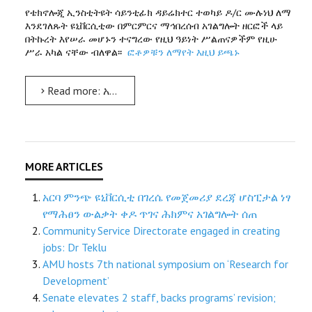
የቴክኖሎጂ ኢንስቲትዩት ሳይንቲፊክ ዳይሬክተር ተወካይ ዶ/ር ሙሉነህ ለማ
እንደገለጹት ዩኒቨርሲቲው በምርምርና ማኅበረሰብ አገልግሎት ዘርፎች ላይ
በትኩረት እየሠራ መሆኑን ተናግረው የዚህ ዓይነት ሥልጠናዎችም የዚሁ
ሥራ አካል ናቸው ብለዋል፡፡
ፎቶዎቹን ለማየት እዚህ ይጫኑ
Read more: አርባ ምንጭ ዩኒቨርሲቲ ከጋሞ ዞን ገቢዎች ባለሥልጣን ቅርንጫፍ ጽ/ቤት ICT ባለሙያዎች ሥልጠና ሰጠ
አርባ ምንጭ ዩኒቨርሲቲ በገረሴ የመጀመሪያ ደረጃ ሆስፒታል ነፃ
የማሕፀን ውልቃት ቀዶ ጥገና ሕክምና አገልግሎት ሰጠ
Community Service Directorate engaged in creating
jobs: Dr Teklu
AMU hosts 7th national symposium on ‘Research for
Development’
Senate elevates 2 staff, backs programs’ revision;