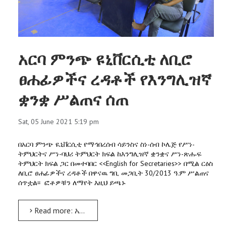
አርባ ምንጭ ዩኒቨርሲቲ ለቢሮ
ፀሐፊዎችና ረዳቶች የእንግሊዝኛ
ቋንቋ ሥልጠና ሰጠ
Sat, 05 June 2021 5:19 pm
በአርባ ምንጭ ዪኒቨርሲቲ የማኅበረሰብ ሳይንስና ስነ-ሰብ ኮሌጅ የሥነ-
ትምህርትና ሥነ-ባህሪ ትምህርት ክፍል ከእንግሊዝኛ ቋንቋና ሥነ-ጽሑፍ
ትምህርት ክፍል ጋር በመተባበር <<English for Secretaries>> በሚል ርዕስ
ለቢሮ ፀሐፊዎችና ረዳቶች በዋናዉ ግቢ መጋቢት 30/2013 ዓ.ም ሥልጠና
ሰጥቷል፡፡ ፎቶዎቹን ለማየት እዚህ ይጫኑ
Read more: አርባ ምንጭ ዩኒቨርሲቲ ለቢሮ ፀሐፊዎችና ረዳቶች የእንግሊዝኛ ቋንቋ ሥልጠና ሰጠ