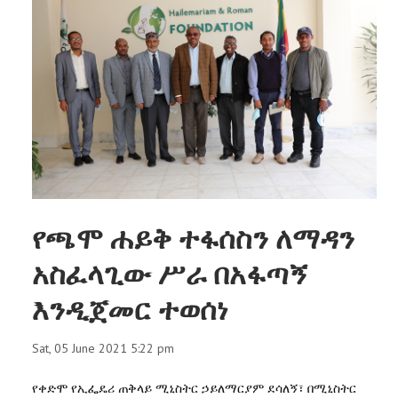
የጫሞ ሐይቅ ተፋሰስን ለማዳን
አስፈላጊው ሥራ በአፋጣኝ
እንዲጀመር ተወሰነ
Sat, 05 June 2021 5:22 pm
የቀድሞ የኢፌዴሪ ጠቅላይ ሚኒስትር ኃይለማርያም ደሳለኝ፣ በሚኒስትር