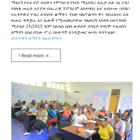
ማዕረግ የተፈጥሮ ሀብትና የምግብ ደኅንነት ሚኒስትር ዴኤታ አቶ ሳኒ ረዲ፣
የዘላቂ መሬት አያያዝ ብሔራዊ ፕሮግራም አስተባባሪ አቶ ሀብታሙ ኃይሉ፣
የኢትዮጵያ የዱር እንስሳት ልማትና ጥበቃ ባለሥልጣን ዋና ዳይሬክተር አቶ
ኩመራ ዋቅጅራ እና ሌሎች የሚመለከታቸው ባለድርሻ አካላት በተገኙበት
ሚያዝያ 23/2013 ዓ/ም በአዲስ አበባ ውይይት ተካሂዶ የጫሞ ተፋሰስን
ለማዳን አስፈላጊው ሥራ በአፋጣኝ እንዲጀመር ውሳኔ ተሰጥቷል፡፡
ፎቶዎቹን ለማየት እዚህ ይጫኑ
Read more: የጫሞ ሐይቅ ተፋሰስን ለማዳን አስፈላጊው ሥራ በአፋጣኝ እንዲጀመር ተወሰነ