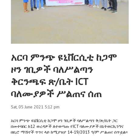
አርባ ምንጭ ዩኒቨርሲቲ ከጋሞ
ዞን ገቢዎች ባለሥልጣን
ቅርንጫፍ ጽ/ቤት ICT
ባለሙያዎች ሥልጠና ሰጠ
Sat, 05 June 2021 5:12 pm
አርባ ምንጭ ዩኒቨርሲቲ ከጋሞ ዞን ገቢዎች ባለሥልጣን ቅ/ጽ/ቤት ጋር
በመተባበር ከ12 ወረዳዎች ለተወጣጡ የICT ባለሙያዎች በኔትወርኪንግና
በቢሮ ማሽኖች ጥገና ላይ ከሚያዝያ 14-19/2013 ዓ/ም ሥልጠና ሰጥቷል፡፡