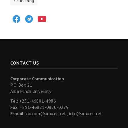
E-learning
Facebook
Telegram
Youtube
CONTACT US
Corporate Communication
P.O. Box 21
Arba Minch University
Tel:
+251-46881-4986
Fax:
+251-46881-0820/0279
E-mail:
corcom@amu.edu.et ,
ictc@amu.edu.et