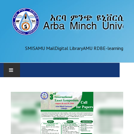
SMIS
AMU Mail
Digital Library
AMU RDB
E-learning
AMU
ADMINISTRATION
OFFICES
ACADEMICS