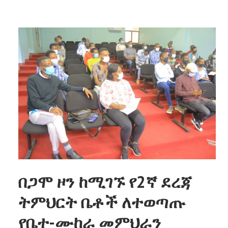
በጋሞ ዞን ከሚገኙ የ2ኛ ደረጃ
ትምህርት ቤቶች ለተወጣጡ
የቤተ-ሙከራ መምህራን