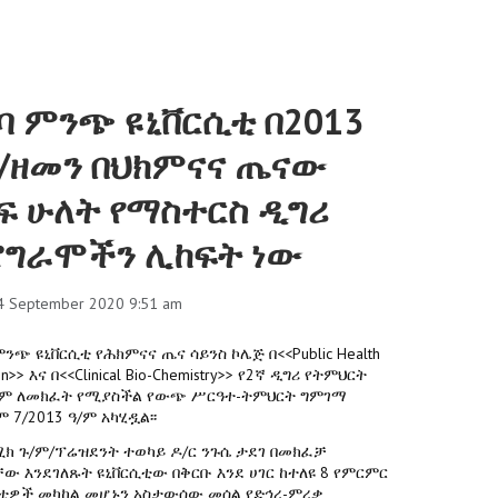
ባ ምንጭ ዩኒቨርሲቲ በ2013
/ዘመን በህክምናና ጤናው
ፍ ሁለት የማስተርስ ዲግሪ
ግራሞችን ሊከፍት ነው
4 September 2020 9:51 am
ምንጭ ዩኒቨርሲቲ የሕክምናና ጤና ሳይንስ ኮሌጅ በ<<Public Health
ion>> እና በ<<Clinical Bio-Chemistry>> የ2ኛ ዲግሪ የትምህርት
ም ለመክፈት የሚያስችል የውጭ ሥርዓተ-ትምህርት ግምገማ
 7/2013 ዓ/ም አካሂዷል፡፡
ክ ጉ/ም/ፕሬዝደንት ተወካይ ዶ/ር ንጉሴ ታደገ በመክፈቻ
ው እንደገለጹት ዩኒቨርሲቲው በቅርቡ እንደ ሀገር ከተለዩ 8 የምርምር
ሲቲዎች መካከል መሆኑን አስታውሰው መሰል የድኅረ-ምረቃ