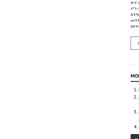
ሆኖ 
ሥነ-
እንዲ
መንገ
እየተ