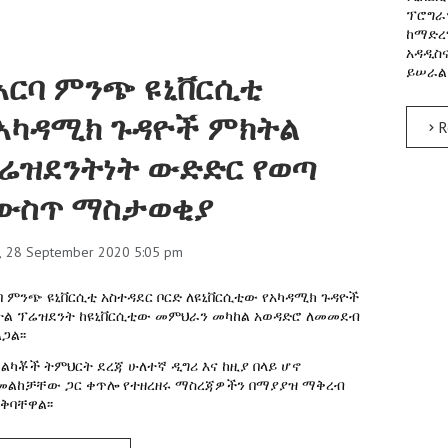
ፕሮግራ
ከማድረግ
አዳዲስ
ይሠራል
አርባ ምንጭ ዩኒቨርሲቲ
አካዳሚክ ጉዳዮች ምክትል
R
ሬዝደንትነት ውድድር የወጣ
ውስጥ ማስታወቂያ
, 28 September 2020 5:05 pm
ባ ምንጭ ዩኒቨርሲቲ አስተዳደር ቦርድ ለዩኒቨርሲቲው የአካዳሚክ ጉዳዮች
ል ፕሬዝደንት ከዩኒቨርሲቲው መምህራን መካከል አወዳድሮ ለመመደብ
ጋል፡፡
ልካቾች ትምህርት ደረጃ ሁለተኛ ዲግሪ እና ከዚያ በላይ ሆኖ
መልከቻቸው ጋር ቀጥሎ የተዘረዘሩ ማስረጃዎችን በማያያዝ ማቅረብ
ቅባቸዋል፡፡