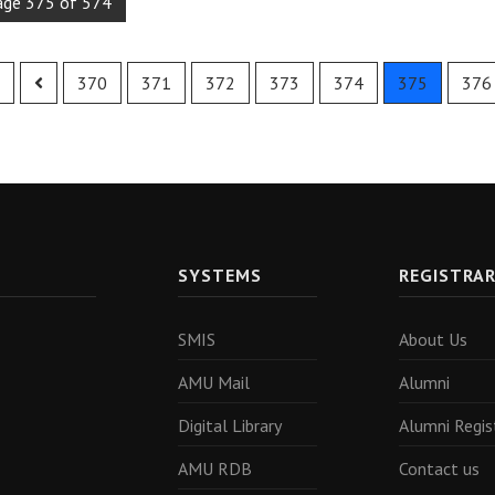
age 375 of 574
370
371
372
373
374
375
376
SYSTEMS
REGISTRA
SMIS
About Us
AMU Mail
Alumni
Digital Library
Alumni Regis
AMU RDB
Contact us