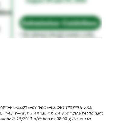
ና በሳምንት መጨረሻ መርሃ ግብር መስፈርቱን የሚያሟሉ አዲስ
ስታወቂያ የመግቢያ ፈተና ጊዜ ወደ ፊት እንደሚገለፅ የተነገረ ሲሆን
ስከረም 25/2013 ዓ/ም ከሰዓት ከ08፡00 ጀምሮ መሆኑን