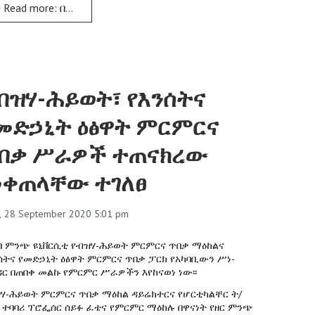
Read more: በአርባ ምንጭ ዩኒቨርሲቲ ለአካዳሚክ ጉዳዮች ምክትል ፕሬ
ብዝሃ-ሕይወት፣ የእንሰትና
መድኃኒት ዕፅዋት ምርምርና
በቃ ሥራዎች ተጠናክረው
ቀጠላቸው ተገለፀ
, 28 September 2020 5:01 pm
ባ ምንጭ ዩኒቨርሲቲ የብዝሃ-ሕይወት ምርምርና ጥበቃ ማዕከልና
ሰትና የመድኃኒት ዕፅዋት ምርምርና ጥበቃ ፓርክ የአካባቢውን ሥነ-
ር በጠበቀ መልኩ የምርምር ሥራዎችን እየከናወነ ነው፡፡
ሃ-ሕይወት ምርምርና ጥበቃ ማዕከል ዳይሬክተርና የሆርቲካልቸር ት/
 ተባባሪ ፕሮፌሰር ሰይፉ ፈቴና የምርምር ማዕከሉ በዋናነት የዘር ምንጭ