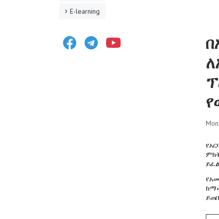
E-learning
Facebook
Telegram
Youtube
በ
ለ
ፕ
የ
Mon
የአር
ምክት
ይፈል
የአመ
ከማ
ይጠበ