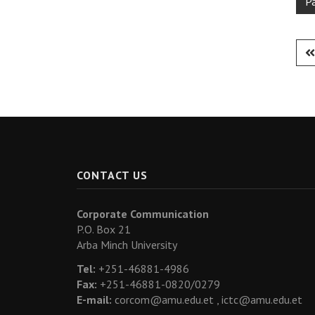
P
CONTACT US
Corporate Communication
P.O. Box 21
Arba Minch University
Tel:
+251-46881-4986
Fax:
+251-46881-0820/0279
E-mail:
corcom@amu.edu.et ,
ictc@amu.edu.et