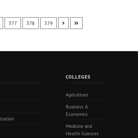
377
378
379
R
COLLEGES
Agriculture
Business &
Economics
tration
Medicine and
Health Sciences