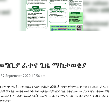
መግቢያ ፈተና ጊዜ ማስታወቂያ
, 29 September 2020 10:56 am
ባ ምንጭ ዩኒቨርሲቲ ድህረ ምረቃ ት/ቤት ለ2013 ዓ/ም የትምህርት ዘመን በመደበኛ እ
ካቾችን እየመዘገባ መቆየቱ ይታወቃል፡፡ የምዝገባ ጊዜ የተራዘመ መሆኑን ባሳወቅነው ማ
 መሠረት ለሁሉም አመልካቾች የመግቢያ ፈተና የሚሰጠው በድህረ ምረቃ ት/ቤት ሕንፃ መ
ውቃለን፡፡