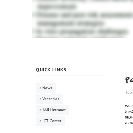
QUICK LINKS
የ
News
Tue
Vacancies
የአር
AMU Intranet
አመል
በዚሁ
ICT Center
እናሳ