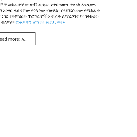
ሞች መከፈታቸው ዩኒቨርሲቲው የተሰጠውን ተልዕኮ እንዲወጣ
 አንፃር ፋይዳቸው የጎላ ነው ብለዋል፡፡ በዩኒቨርሲቲው የሚከፈቱ
ና ነባር የትምህርት ፕሮግራሞችን ጥራት ለማረጋገጥም በትኩረት
 ብለዋል፡፡
ፎቶዎቹን ለማየት እዚህ ይጫኑ
ead more: አርባ ምንጭ ዩኒቨርሲቲ በ2013 የት/ዘመን በህክምናና ጤናው 