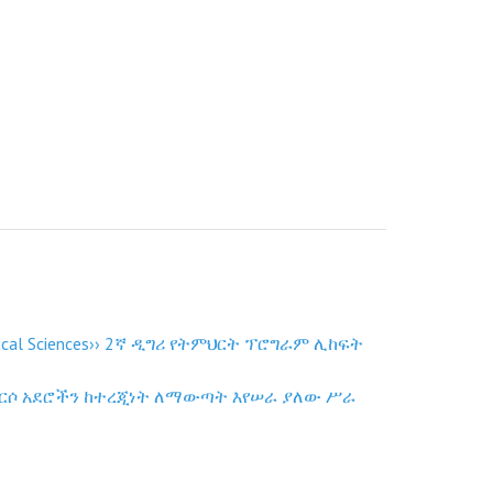
ጥበቃ ሥራዎች ተጠናክረው መቀጠላቸው ተገለፀ
edical Sciences›› 2ኛ ዲግሪ የትምህርት ፕሮግራም ሊከፍት
 አርሶ አደሮችን ከተረጂነት ለማውጣት እየሠራ ያለው ሥራ