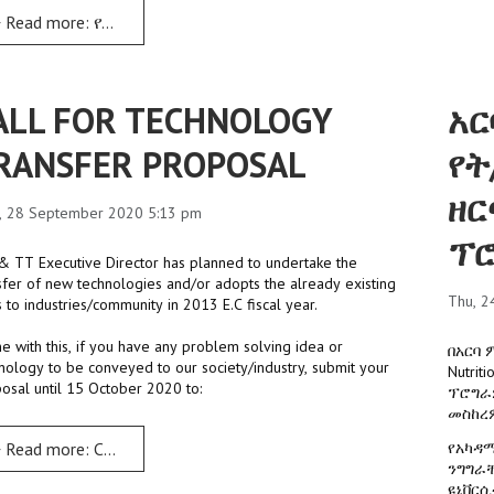
Read more: የመግቢያ ፈተና ጊዜ ማስታወቂያ
ALL FOR TECHNOLOGY
አር
RANSFER PROPOSAL
የት
ዘር
, 28 September 2020 5:13 pm
ፕሮ
& TT Executive Director has planned to undertake the
sfer of new technologies and/or adopts the already existing
Thu, 2
 to industries/community in 2013 E.C fiscal year.
ine with this, if you have any problem solving idea or
በአርባ 
nology to be conveyed to our society/industry, submit your
Nutrit
osal until 15 October 2020 to:
ፕሮግራ
መስከረም
Read more: CALL FOR TECHNOLOGY TRANSFER PROPOSAL
የአካዳሚ
ንግግራቸ
ዩኒቨር