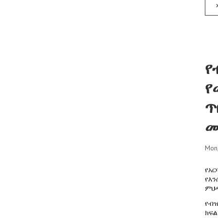
የ
የ
ጥ
መ
Mon
የአር
የእን
ምህዳ
የብዝ
ክፍል