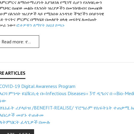
ለምርምርና ለማስተማሪያነት እያገለገለ የሚገኝ ሲሆን የአካባቢውን
ምህዳር በጠበቀ መልኩ የእንሰት ዝሪያዎችን በመንከባከብና በመጠበቅ
ሁም በእንሰት ዝሪያዎች ላይ የሚከሰቱ አንዳንድ ችግሮችን በሳይንሳዊ
ድ ጥናትና ምርምር በማካሄድ በመለየት ዘላቂ መፍትሄ ለመስጠት
ሠራ ነው፡፡
ፎቶዎቹን ለማየት እዚህ ይጫኑ
Read more: የብዝሃ-ሕይወት፣ የእንሰትና የመድኃኒት ዕፅዋት ምርምርና 
COVID-19 Digital Awareness Program
አርባ ምንጭ ዩኒቨርሲቲ በ‹‹Infectious Diseases›› 3ኛ ዲግሪና በ ‹‹Bio-M
ነው
የቤኔፊት ሪያላይዝ /BENEFIT-REALISE/ ፕሮግራም የሴፍትኔት ተጠቃሚ
አበረታች መሆኑ ተጠቆመ
ለትምህርት ፈላጊዎች በሙሉ