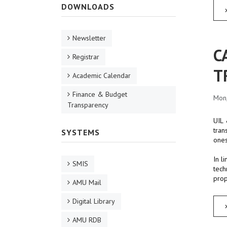
DOWNLOADS
Newsletter
C
Registrar
T
Academic Calendar
Finance & Budget
Mon
Transparency
UIL 
tran
SYSTEMS
ones
In l
SMIS
tech
prop
AMU Mail
Digital Library
AMU RDB