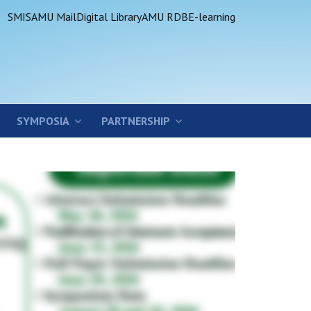
SMIS
AMU Mail
Digital Library
AMU RDB
E-learning
SYMPOSIA
PARTNERSHIP