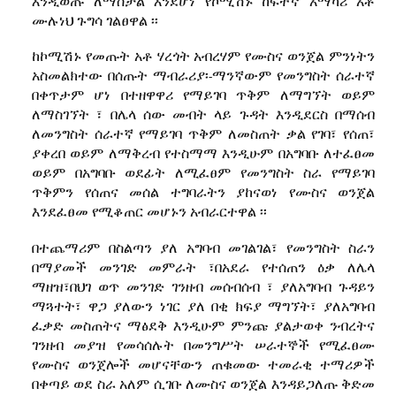
እንዲወጡ ለማስቻል እንደሆነ የኮሚሽኑ ከፍተኛ አማካሪ አቶ
ሙሉነህ ጉግሳ ገልፀዋል ፡፡
ከኮሚሽኑ የመጡት አቶ ሃረጎት አብረሃም የሙስና ወንጀል ምንነትን
አስመልክተው በሰጡት ማብራሪያ፡
ማንኛውም የመንግስት ሰራተኛ
-
በቀጥታም ሆነ በተዘዋዋሪ የማይገባ ጥቅም ለማግኘት ወይም
ለማስገኘት ፣ በሌላ ሰው መብት ላይ ጉዳት እንዲደርስ በማሰብ
ለመንግስት ሰራተኛ የማይገባ ጥቅም ለመስጠት ቃል የገባ፣ የሰጠ፣
ያቀረበ ወይም ለማቅረብ የተስማማ እንዲሁም በአግባቡ ለተፈፀመ
ወይም በአግባቡ ወደፊት ለሚፈፀም የመንግስት ስራ የማይገባ
ጥቅምን የሰጠና መሰል ተግባራትን ያከናወነ የሙስና ወንጀል
እንደፈፀመ የሚቆጠር መሆኑን አብራርተዋል ፡፡
በተጨማሪም በስልጣን ያለ አግባብ መገልገል፣ የመንግስት ስራን
በማያመች መንገድ መምራት ፣በአደራ የተሰጠን ዕቃ ለሌላ
ማዘዝ፣በህገ ወጥ መንገድ ገንዘብ መሰብሰብ ፣ ያለአግባብ ጉዳይን
ማጓተት፣ ዋጋ ያለውን ነገር ያለ በቂ ክፍያ ማግኘት፣ ያለአግባብ
ፈቃድ መስጠትና ማፅደቅ እንዲሁም ምንጩ ያልታወቀ ንብረትና
ገንዘብ መያዝ የመሳሰሉት በመንግሥት ሠራተኞች የሚፈፀሙ
የሙስና ወንጀሎች መሆናቸውን ጠቁመው ተመራቂ ተማሪዎች
በቀጣይ ወደ ስራ አለም ሲገቡ ለሙስና ወንጀል እንዳይጋለጡ ቅድመ