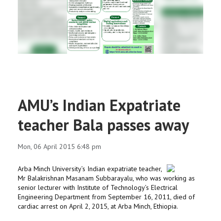
RESEARCH
REGISTRAR
JOURNALS
SYMPOSIA
AMU’s Indian Expatriate
PARTNERSHIP
teacher Bala passes away
Mon, 06 April 2015 6:48 pm
Arba Minch University’s Indian expatriate teacher,
Mr Balakrishnan Masanam Subbarayalu, who was working as
senior lecturer with Institute of Technology’s Electrical
Engineering Department from September 16, 2011, died of
cardiac arrest on April 2, 2015, at Arba Minch, Ethiopia.