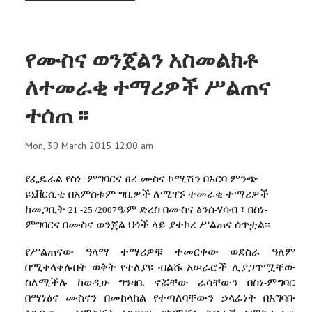
የሙስና ወንጀልን አስመልክቶ
ለተመራቂ ተማሪዎች ሥልጠና
ተሰጠ ፡፡
Mon, 30 March 2015 12:00 am
የፌዴራል የስነ
ምግባርና ፀረ
ሙስና ኮሚሽን
በአርባ ምንጭ
-
-
ዩኒቨርሲቲ በአምስቱም ግቢዎች ለሚገኙ ተመራቂ ተማሪዎች
ከመጋቢት
ዓ
ም ድረስ በሙስና ፅንሰ
ሃሳብ ፣ በስነ
21 -25 /2007
/
-
-
ምግባርና በሙስና ወንጀል ህጎች ላይ ያተኮረ ሥልጠና ሰጥቷል፡፡
የሥልጠናው ዓላማ ተማሪዎቹ ተመርቀው ወደስራ ዓለም
በሚቀላቀሉበት ወቅት የተለያዩ ብልሹ አሠራሮች ሊያጋጥሟቸው
ስለሚችሉ ከወዲሁ ግንዛቤ ኖሯቸው ራሳቸውን በስነ
ምግባር
-
በማነፅና ሙስናን በመከላከል የተጣለባቸውን ኃላፊነት በአግባቡ