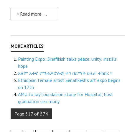
Read more: Graduation: Work for nation’s sustainable growth, says Dr Feleke
Painting Expo: Sinafikish talks peace, unity; instills
hope
አለም አቀፍ የሚቲዎሮሎጂ ቀን በደማቅ ሁኔታ ተከበረ ፡፡
Ethiopian female artist Senafikesh’s art expo begins
on 17th
AMU to lay foundation stone for Hospital; host
graduation ceremony
Page 517 of 574