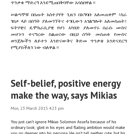
ጥንቃቄ ማድረግ እንደሚጠበቅባቸው አሳስበዋል ፡፡
ሠልጣኞቹ በሰጡት አስተያየት ጊዜን በአግባቡ አለመጠቀም ፣ስራ
ገበታ ላይ በሰዓት ያለመገኘትና ተገቢውን አገልግሎት አለመስጠት፣
ፍትሃዊና ዴሞክራሲያዊ የሆነ አካሄድ ያለመኖሩ በራሱ ሙስና
መሆኑን ተናግረው ስልጠናው በዚህ ሰዓት መሰጠቱ የሙስና
ወንጀሎችን ለይተን እንድናውቅና ቅድመ ጥንቃቄ እንድናደርግ
የሚያስችለን ነው ብለዋል ፡፡
Self-belief, positive energy
make the way, says Mikias
Mon, 23 March 2015 4:23 pm
You just can’t ignore Mikias Solomon Assefa because of his
ordinary look; glint in his eyes and flailing ambition would make
you go deeper into his persona. He isn’t tall neither cute, but his