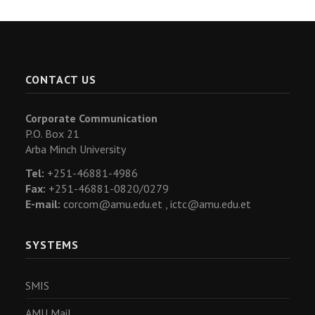
CONTACT US
Corporate Communication
P.O. Box 21
Arba Minch University
Tel:
+251-46881-4986
Fax:
+251-46881-0820/0279
E-mail:
corcom@amu.edu.et ,
ictc@amu.edu.et
SYSTEMS
SMIS
AMU Mail