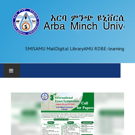
SMIS
AMU Mail
Digital Library
AMU RDB
E-learning
AMU
ADMINISTRATION
OFFICES
ACADEMICS