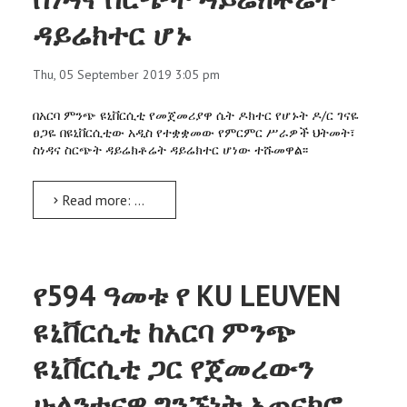
ዳይሬክተር ሆኑ
Thu, 05 September 2019 3:05 pm
በአርባ ምንጭ ዩኒቨርሲቲ የመጀመሪያዋ ሴት ዶክተር የሆኑት ዶ/ር ገናዬ
ፀጋዬ በዩኒቨርሲቲው አዲስ የተቋቋመው የምርምር ሥራዎች ህትመት፣
ስነዳና ስርጭት ዳይሬክቶሬት ዳይሬክተር ሆነው ተሹመዋል፡፡
Read more: ዶ/ር ገናዬ ፀጋዬ የሕትመት፣ ስነዳና ስርጭት ዳይሬክቶሬት ዳይሬክተር ሆኑ
የ594 ዓመቱ የ KU LEUVEN
ዩኒቨርሲቲ ከአርባ ምንጭ
ዩኒቨርሲቲ ጋር የጀመረውን
ሁለንተናዊ ግንኙነት አጠናክሮ