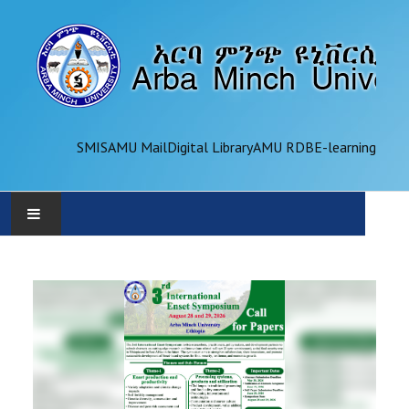
SMIS
AMU Mail
Digital Library
AMU RDB
E-learning
AMU
ADMINISTRATION
OFFICES
ACADEMICS