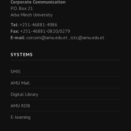
Corporate Communication
P.O. Box 21
Arba Minch University
Tel:
+251-46881-4986
Fax:
+251-46881-0820/0279
E-mail:
corcom@amu.edu.et ,
ictc@amu.edu.et
SYSTEMS
SMIS
AMU Mail
Digital Library
AMU RDB
E-learning