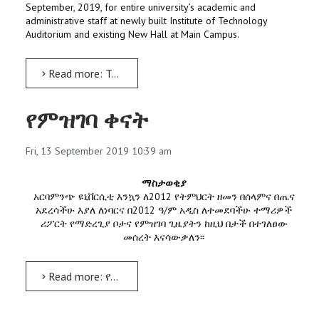
September, 2019, for entire university’s academic and
administrative staff at newly built Institute of Technology
Auditorium and existing New Hall at Main Campus.
Read more: Training on New Education Roadmap & allied issues from 24th Sept
የምዝገባ ቀናት
Fri, 13 September 2019 10:39 am
ማስታወቂያ
አርባምንጭ ዩኒቨርሲቲ እንኳን ለ2012 የትምህርት ዘመን በሰላምና በጤና
አደረሳችሁ እያለ ለነባርና በ2012 ዓ/ም አዲስ ለተመደባችሁ ተማሪዎች
ሪፖርት የማድረጊያ ቦታና የምዝገባ ጊዜያትን ከዚህ በታች በተገለፀው
መሰረት እናሳውቃለን፡፡
Read more: የምዝገባ ቀናት