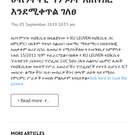
እንደሚቀጥል ገለፀ
Thu, 05 September 2019 10:35 am
አርባ ምንጭ ዩኒቨርሲቲ ከቤልጅየሙ የ KU LEUVEN ዩኒቨርሲቲ ጋር
በምርምር፣ በአቅም ግንባታ ስልጠና፣ በመማር ማስተማርና በቴክኖሎጂ
አጠቃቀም ዙሪያ በጋራ ለመስራት የሚያስችለውን የመግባቢያ ስምምነት
ነሐሴ 15/2011 ዓ/ም ተፈራርሟል፡፡ በዕለቱ የ KU LEUVEN ዩኒቨርሲቲ
ፕሬዝደንት /ሬክተር/ ፐሮፌሰር LUC Sels /ሉክ ሴልስን/ ጨምሮ ሌሎች
የዩኒቨርሲቲው ከፍተኛ የሥራ አመራሮችና ፐሮፌሰሮች የተገኙ ሲሆን የ ICT
መሰረተ- ልማቶችን፣ ቤተ-ሙከራዎችንና በጫሞ ሐይቅ ላይ የሚሰሩ
የምርምር ሥራዎች የመስክ ምልከታም አካሂደዋል፡፡
click here to look the
picture
Read more: የ594 ዓመቱ የ KU LEUVEN ዩኒቨርሲቲ ከአርባ ምንጭ ዩኒቨርሲቲ ጋር የጀመረውን ሁለንተናዊ ግንኙነት አጠናክሮ እንደሚቀጥል ገለፀ