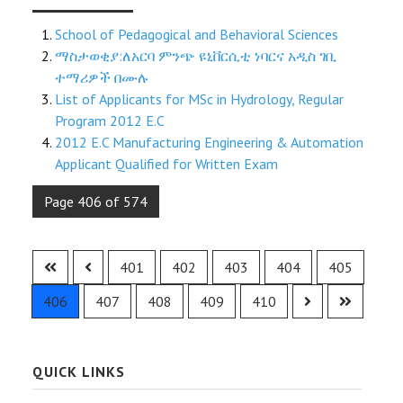
School of Pedagogical and Behavioral Sciences
ማስታወቂያ:ለአርባ ምንጭ ዩኒቨርሲቲ ነባርና አዲስ ገቢ
ተማሪዎች በሙሉ
List of Applicants for MSc in Hydrology, Regular
Program 2012 E.C
2012 E.C Manufacturing Engineering & Automation
Applicant Qualified for Written Exam
Page 406 of 574
401
402
403
404
405
406
407
408
409
410
QUICK LINKS