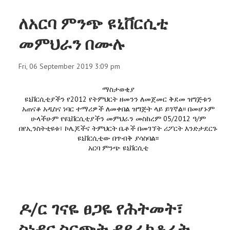
ለአርባ ምንጭ ዩኒቨርሲቲ
መምህራን በሙሉ
Fri, 06 September 2019 3:09 pm
ማስታወቂያ
ዩኒቨርሲቲያችን የ2012 የትምህርት ዘመንን ለመጀመር ቅደመ ዝግጅቱን
አጠናቆ አዲስና ነባር ተማሪዎች ለመቀበል ዝግጅት ላይ ይገኛል፡፡ በመሆኑም
ሁላችሁም የዩኒቨርሲቲያችን መምህራን መስከረም 05/2012 ዓ/ም
በየኢንስትቲዩቱ፣ ኮሌጆችና ትምህርት ቤቶች በመገኘት ሪፖርት እንድታደርጉ
ዩኒቨርሲቲው በጥብቅ ያሳስባል፡፡
አርባ ምንጭ ዩኒቨርሲቲ
ዶ/ር ገናዬ ፀጋዬ የሕትመት፣
ስነዳና ስርጭት ዳይሬክቶሬት