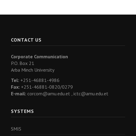
CONTACT US
Corporate Communication
P.O. Box 21
Arba Minch University
Tel:
+251-46881-4986
Fax:
+251-46881-0820/0279
E-mail:
corcom@amu.edu.et ,
ictc@amu.edu.et
SYSTEMS
SMIS