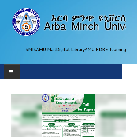
SMIS
AMU Mail
Digital Library
AMU RDB
E-learning
AMU
ADMINISTRATION
OFFICES
ACADEMICS