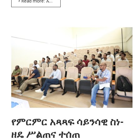
Read more: አርባ ምንጭ ዩኒቨርሲቲ የ‹AMU-IUC› ፕሮግራም 2ኛ ዙር የትብብር ቆይታ ጊዜ አገኘ
የምርምር አጻጻፍ ሳይንሳዊ ስነ-
ዘዴ ሥልጠና ተሰጠ