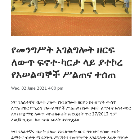
የመንግሥት አገልግሎት ዘርፍ
ለውጥ ፍኖተ-ካርታ ላይ ያተኮረ
የአሠልጣኞች ሥልጠና ተሰጠ
Wed, 02 June 2021 4:00 pm
ነፃ፣ ገለልተኛና ብቃት ያለው የአገልግሎት ዘርፍን በተቋማት ውስጥ
ለማጠናከር የሚረዳ የአሠልጣኞች ሥልጠና በሰው ሀብት ልማትና አስተዳደር
እና በተቋማዊ ለውጥ ዳይሬክቶሬት አዘጋጅነት ጥር 27/2013 ዓ.ም
ለዩኒቨርሲቲው ካውንስል አባላት ተሰጥቷል፡፡
ነፃ፣ ገለልተኛና ብቃት ያለው የአገልግሎት ዘርፍ ግንባታ፣ የሰው ሀብት
ልማትና ብቃት ማረጋገጫ ሥርዓት፣ የመንግሥት አገልግሎት እሴት ግንባታ