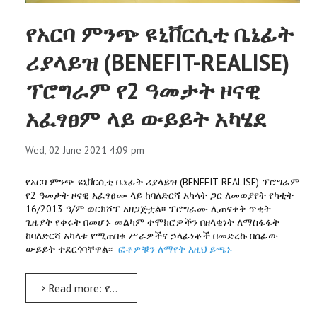
የአርባ ምንጭ ዩኒቨርሲቲ ቤኔፊት
ሪያላይዝ (BENEFIT-REALISE)
ፕሮግራም የ2 ዓመታት ዞናዊ
አፈፃፀም ላይ ውይይት አካሄደ
Wed, 02 June 2021 4:09 pm
የአርባ ምንጭ ዩኒቨርሲቲ ቤኔፊት ሪያላይዝ (BENEFIT-REALISE) ፕሮግራም
የ2 ዓመታት ዞናዊ አፈፃፀሙ ላይ ከባለድርሻ አካላት ጋር ለመወያየት የካቲት
16/2013 ዓ/ም ወርክሾፕ አዘጋጅቷል፡፡ ፕሮግራሙ ሊጠናቀቅ ጥቂት
ጊዜያት የቀሩት በመሆኑ መልካም ተሞክሮዎችን በዘላቂነት ለማስፋፋት
ከባለድርሻ አካላቱ የሚጠበቁ ሥራዎችና ኃላፊነቶች በመድረኩ በሰፊው
ውይይት ተደርጎባቸዋል፡፡
ፎቶዎቹን ለማየት እዚህ ይጫኑ
Read more: የአርባ ምንጭ ዩኒቨርሲቲ ቤኔፊት ሪያላይዝ (BENEFIT-REALISE) ፕሮግራም የ2 ዓመታት ዞናዊ አፈፃፀም ላይ ውይይት አካሄደ