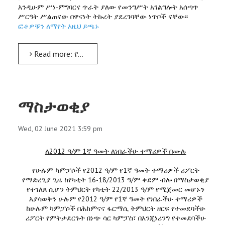
እንዲሁም ሥነ-ምግባርና ጥራት ያለው የመንግሥት አገልግሎት አሰጣጥ
ሥርዓት ሥልጠናው በዋናነት ትኩረት ያደረገባቸው ነጥቦች ናቸው፡፡
ፎቶዎቹን ለማየት እዚህ ይጫኑ
Read more: የመንግሥት አገልግሎት ዘርፍ ለውጥ ፍኖተ-ካርታ ላይ ያተኮረ የአሠልጣኞች ሥልጠና ተሰጠ
ማስታወቂያ
Wed, 02 June 2021 3:59 pm
ለ2012 ዓ/ም 1ኛ ዓመት ለነበራችሁ ተማሪዎች በሙሉ
የሁሉም ካምፓሶች የ2012 ዓ/ም የ1ኛ ዓመት ተማሪዎች ሪፖርት
የማድረጊያ ጊዜ ከየካቲት 16-18/2013 ዓ/ም ቀደም ብሎ በማስታወቂያ
የተገለጸ ሲሆን ትምህርት የካቲት 22/2013 ዓ/ም የሚጀመር መሆኑን
እያሳወቅን ሁሉም የ2012 ዓ/ም የ1ኛ ዓመት የነበራችሁ ተማሪዎች
ከሁሉም ካምፓሶች በሕክምናና ፋርማሲ ትምህርት ዘርፍ የተመደባችሁ
ሪፖርት የምትታደርጉት በነጭ ሳር ካምፓስ፣ በእንጂነሪንግ የተመደባችሁ