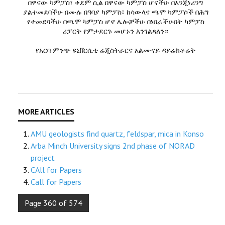
በዋናው ካምፓስ፣ ቀደም ሲል በዋናው ካምፓስ ሆናችሁ በእንጂነሪንግ
ያልተመደባችሁ በሙሉ በዓባያ ካምፓስ፣ ከሳውላና ጫሞ ካምፓሶች በሕግ
የተመደባችሁ በጫሞ ካምፓስ ሆኖ ሌሎቻችሁ በነበራችሁበት ካምፓስ
ሪፓርት የምታደርጉ መሆኑን እንገልጻለን።
የአርባ ምንጭ ዩኒቨርሲቲ ሬጂስትራርና አልሙናይ ዳይሬክቶሬት
AMU geologists find quartz, feldspar, mica in Konso
Arba Minch University signs 2nd phase of NORAD
project
CAll for Papers
Call for Papers
Page 360 of 574