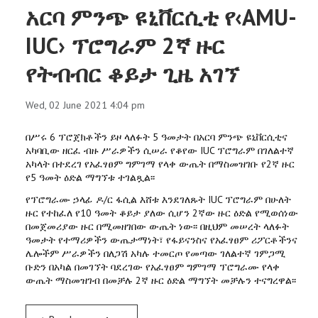
አርባ ምንጭ ዩኒቨርሲቲ የ‹AMU-
IUC› ፕሮግራም 2ኛ ዙር
የትብብር ቆይታ ጊዜ አገኘ
Wed, 02 June 2021 4:04 pm
በሥሩ 6 ፕሮጀክቶችን ይዞ ላለፉት 5 ዓመታት በአርባ ምንጭ ዩኒቨርሲቲና
አካባቢው ዘርፈ ብዙ ሥራዎችን ሲሠራ የቆየው IUC ፕሮግራም በገለልተኛ
አካላት በተደረገ የአፈፃፀም ግምገማ የላቀ ውጤት በማስመዝገቡ የ2ኛ ዙር
የ5 ዓመት ዕድል ማግኘቱ ተገልጿል፡፡
የፕሮግራሙ ኃላፊ ዶ/ር ፋሲል እሸቱ እንደገለጹት IUC ፕሮግራም በሁለት
ዙር የተከፈለ የ10 ዓመት ቆይታ ያለው ሲሆን 2ኛው ዙር ዕድል የሚወሰነው
በመጀመሪያው ዙር በሚመዘገበው ውጤት ነው፡፡ በዚህም መሠረት ላለፉት
ዓመታት የተማሪዎችን ውጤታማነት፣ የፋይናንስና የአፈፃፀም ሪፖርቶችንና
ሌሎችም ሥራዎችን በለጋሽ አካሉ ተመርጦ የመጣው ገለልተኛ ገምጋሚ
ቡድን በአካል በመገኘት ባደረገው የአፈፃፀም ግምገማ ፕሮግራሙ የላቀ
ውጤት ማስመዝገብ በመቻሉ 2ኛ ዙር ዕድል ማግኘት መቻሉን ተናግረዋል፡፡