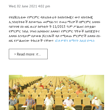
Wed, 02 June 2021 4:02 pm
የዩኒቨርሲቲው የምርምር ዳይሬክቶሬት ከቴክኖሎጂና ውሃ ቴክኖሎጂ
ኢንስቲትዩቶች ለተወጣጡ መምህራንና ተመራማሪዎች በምርምር አጻጻፍ
ሳይንሳዊ ስነ-ዘዴ ዙሪያ ከየካቲት 9-11/2013 ዓ.ም ሥልጠና ሰጥቷል፡፡
የምርምር ንድፈ ሃሳብ አሰባሰብና አጻጻፍ፣ የምርምር ግኝቶች አዘገጃጀትና
አጻጻፍ እንዲሁም በታወቁ ጆርናሎች ላይ የሚወጡ ምርምሮች አጻጻፍ ስነ-
ዘዴ የሥልጠናው ትኩረቶች ናቸው፡፡
ፎቶዎቹን ለማየት እዚህ ይጫኑ
Read more: የምርምር አጻጻፍ ሳይንሳዊ ስነ-ዘዴ ሥልጠና ተሰጠ